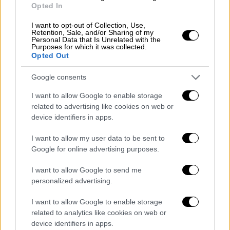
Opted In
I want to opt-out of Collection, Use,
Retention, Sale, and/or Sharing of my
Personal Data that Is Unrelated with the
View this post on Instagram
Purposes for which it was collected.
Opted Out
Google consents
I want to allow Google to enable storage
related to advertising like cookies on web or
device identifiers in apps.
I want to allow my user data to be sent to
Γουίλ Σμιθ: Αποκλεισμός για 10 χρόνια
Google for online advertising purposes.
από τα Όσκαρ για το χαστούκι στον
I want to allow Google to send me
Κρις Ροκ
personalized advertising.
Λίγες ημέρες μετά το
χαστούκι
του
Γουίλ
I want to allow Google to enable storage
Σμιθ
στον Κρις Ροκ, κατά τη διάρκεια
related to analytics like cookies on web or
της 94ης τελετής απονομής των
βραβείων
device identifiers in apps.