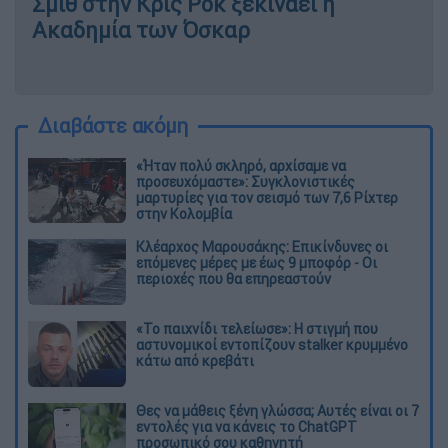
Σμιθ στην Κρις Ροκ ξεκινάει η
Ακαδημία των Όσκαρ
Διαβάστε ακόμη
«Ήταν πολύ σκληρό, αρχίσαμε να
προσευχόμαστε»: Συγκλονιστικές
μαρτυρίες για τον σεισμό των 7,6 Ρίχτερ
στην Κολομβία
Κλέαρχος Μαρουσάκης: Επικίνδυνες οι
επόμενες μέρες με έως 9 μποφόρ - Οι
περιοχές που θα επηρεαστούν
«Το παιχνίδι τελείωσε»: Η στιγμή που
αστυνομικοί εντοπίζουν stalker κρυμμένο
κάτω από κρεβάτι
Θες να μάθεις ξένη γλώσσα; Αυτές είναι οι 7
εντολές για να κάνεις το ChatGPT
προσωπικό σου καθηγητή