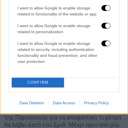
Όσκαρ
, η Ακαδημία Κινηματογραφικών
I want to allow Google to enable storage
Τεχνών και Επιστημών αποφάσισε ότι ο
related to functionality of the website or app.
νικητής του Όσκαρ Ά Αντρικού
Ρόλου απαγορεύεται να επιστρέψει σε
I want to allow Google to enable storage
απονομή των βραβείων ή να παρευρεθεί σε
related to personalization.
άλλες εκδηλώσεις της Ακαδημίας για τα
I want to allow Google to enable storage
επόμενα 10 χρόνια.
related to security, including authentication
functionality and fraud prevention, and other
Παραβίασε τα πρότυπα
user protection.
συμπεριφοράς της Ακαδημίας
Ο Σμιθ θα κρατήσει το Όσκαρ που κέρδισε
CONFIRM
και παραμένει επιλέξιμος για μελλοντικές
υποψηφιότητες και νίκες στα Όσκαρ. Το
54μελές διοικητικό συμβούλιο της
Data Deletion
Data Access
Privacy Policy
Ακαδημίας συνεδρίασε εκτάκτως το πρωί
της Παρασκευής για να αποφασίσει τι μέτρα
θα λάβει κατά του Σμιθ. Μέχρι πριν από μία