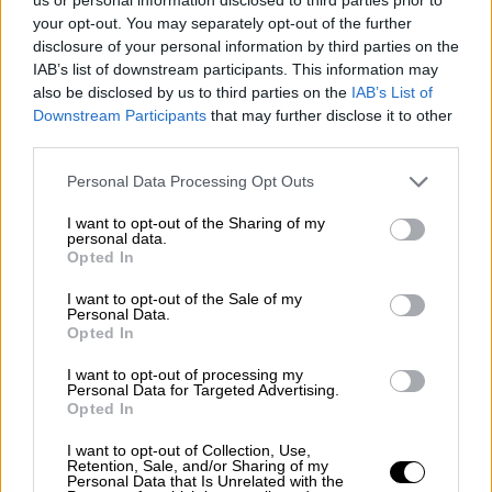
your opt-out. You may separately opt-out of the further
disclosure of your personal information by third parties on the
ΔΙΑΒΑΣΤΕ ΕΠΙΣΗΣ
IAB’s list of downstream participants. This information may
also be disclosed by us to third parties on the
IAB’s List of
Lifestyle
|
22.01.2025 11:17
Downstream Participants
that may further disclose it to other
Γιώργος Γεροντιδάκης: «Δε θεωρώ
third parties.
ότι είμαι όμορφος άνθρωπος, δεν
Please note that this website/app uses one or more Google
Personal Data Processing Opt Outs
είμαι ζεν πρεμιέ»
services and may gather and store information including but
not limited to your visit or usage behaviour. You may click to
I want to opt-out of the Sharing of my
personal data.
grant or deny consent to Google and its third-party tags to
Opted In
use your data for below specified purposes in below Google
«Δεν είμαι δυνατός»
consent section.
I want to opt-out of the Sale of my
Personal Data.
Opted In
Ο πρώην
εκδότης
ανέφερε αρχικά: «Έκανα τη
μεγαλύτερη βλακεία της ζωής μου που
I want to opt-out of processing my
Personal Data for Targeted Advertising.
σταμάτησα από το πρωινό.
Χωρίσαμε τότε
Opted In
με την Τζένη, και ενώ ήταν να συνεχίσει η
I want to opt-out of Collection, Use,
εκπομπή, πηγαίναμε καλά τότε
… Η
Retention, Sale, and/or Sharing of my
Personal Data that Is Unrelated with the
μεγαλύτερη βλακεία που έκανα τότε ήταν