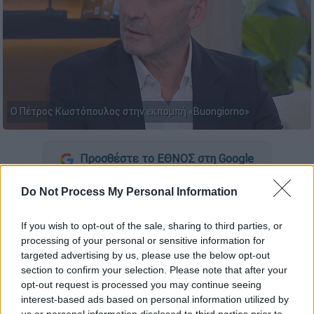
Ο Πέτρος Κωστόπουλος στην εκπομπή «Buongiorno»
Προσθέστε το ΕΘΝΟΣ στη Google
Do Not Process My Personal Information
Ο
Πέτρος Κωστόπουλος
βρέθηκε
καλεσμένος στην εκπομπή «Buongiorno» και
If you wish to opt-out of the sale, sharing to third parties, or
μίλησε μεταξύ άλλων για την εμπειρία του
processing of your personal or sensitive information for
από την παρουσίαση πρωινής εκπομπής και
targeted advertising by us, please use the below opt-out
παραδέχτηκε πως
το μεγαλύτερο λάθος του
section to confirm your selection. Please note that after your
opt-out request is processed you may continue seeing
ήταν που σταμάτησε από αυτή οικειοθελώς
,
interest-based ads based on personal information utilized by
όταν χώρισε από την
Τζένη Μπαλατσινού
.
us or personal information disclosed to third parties prior to