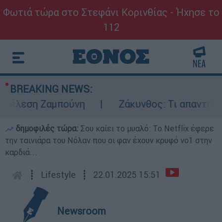
Φωτιά τώρα στο Στεφάνι Κορινθίας - Ήχησε το
112
BREAKING NEWS:
τέλεση Ζαμπούνη
Ζάκυνθος: Τι απαντά η ΕΛ
δημοφιλές τώρα:
Σου καίει το μυαλό: Το Netflix έφερε
την ταινιάρα του Νόλαν που οι φαν έχουν κρυφό νο1 στην
καρδιά...
┋
Lifestyle
┋
22.01.2025 15:51
Newsroom