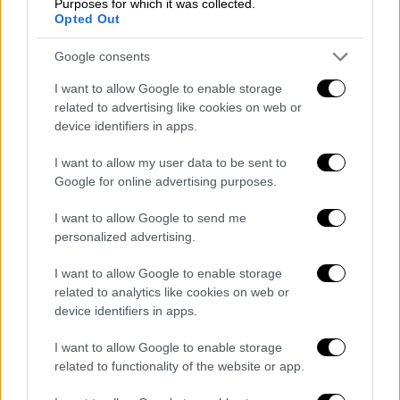
Purposes for which it was collected.
ότι πήρα τηλέφωνο στο κανάλι και είπα ότι
Opted Out
δε θέλω να συνεχίσω. Είπα να σταματήσω
Google consents
γιατί μερικές φορές, ενώ φαίνομαι δυνατός
εν γένει, δεν είμαι».
I want to allow Google to enable storage
related to advertising like cookies on web or
device identifiers in apps.
I want to allow my user data to be sent to
Google for online advertising purposes.
I want to allow Google to send me
personalized advertising.
I want to allow Google to enable storage
related to analytics like cookies on web or
device identifiers in apps.
Και πρόσθεσε: «Δεν είμαι τόσο. Πολλές
I want to allow Google to enable storage
related to functionality of the website or app.
φορές,
η εικόνα ενός ανθρώπου βγαίνει από
τους άλλους
. Μπορεί να μπεις σε ένα μαγαζί