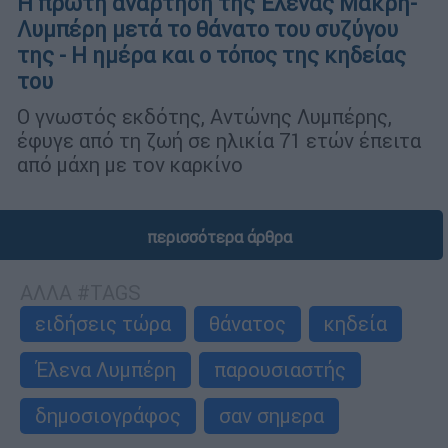
Η πρώτη ανάρτηση της Έλενας Μακρή-
Λυμπέρη μετά το θάνατο του συζύγου
της - Η ημέρα και ο τόπος της κηδείας
του
Ο γνωστός εκδότης, Αντώνης Λυμπέρης,
έφυγε από τη ζωή σε ηλικία 71 ετών έπειτα
από μάχη με τον καρκίνο
περισσότερα άρθρα
ΑΛΛΑ #TAGS
ειδήσεις τώρα
θάνατος
κηδεία
Έλενα Λυμπέρη
παρουσιαστής
δημοσιογράφος
σαν σημερα