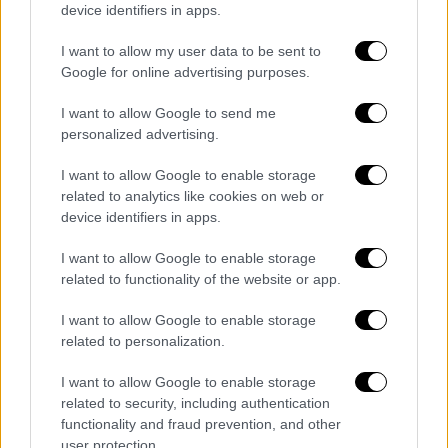
device identifiers in apps.
I want to allow my user data to be sent to
Google for online advertising purposes.
I want to allow Google to send me
personalized advertising.
I want to allow Google to enable storage
related to analytics like cookies on web or
device identifiers in apps.
I want to allow Google to enable storage
related to functionality of the website or app.
I want to allow Google to enable storage
related to personalization.
Lifestyle
|
26.11.2024 10:58
I want to allow Google to enable storage
Το αντίο του Πέτρου Κωστόπουλου στον
related to security, including authentication
«αντίπαλο» Αντώνη Λυμπέρη - Ο
functionality and fraud prevention, and other
ανταγωνισμός και η άτυπη κόντρα
user protection.