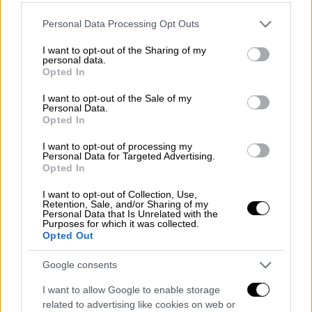
Please note that this website/app uses one or more Google
Personal Data Processing Opt Outs
services and may gather and store information including but
not limited to your visit or usage behaviour. You may click to
I want to opt-out of the Sharing of my
personal data.
grant or deny consent to Google and its third-party tags to
Opted In
use your data for below specified purposes in below Google
consent section.
I want to opt-out of the Sale of my
Personal Data.
Opted In
I want to opt-out of processing my
Personal Data for Targeted Advertising.
Opted In
I want to opt-out of Collection, Use,
Retention, Sale, and/or Sharing of my
Ελλάδα
|
27.11.2024 12:51
Personal Data that Is Unrelated with the
Purposes for which it was collected.
Πραγματοποιήθηκε η κηδεία του
Opted Out
Αντώνη Λυμπέρη - Συγγενείς και φίλοι
στο τελευταίο αντίο του εκδότη
Google consents
I want to allow Google to enable storage
Τραγική φιγούρα η σύζυγός του, Έλενα
related to advertising like cookies on web or
Μακρή