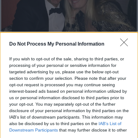
Do Not Process My Personal Information
If you wish to opt-out of the sale, sharing to third parties, or
processing of your personal or sensitive information for
Lifestyle
|
20.12.2024 13:26
targeted advertising by us, please use the below opt-out
Η συγκινητική ανάρτηση της Έλενας
section to confirm your selection. Please note that after your
Μακρή για τα γενέθλια του Αντώνη
opt-out request is processed you may continue seeing
interest-based ads based on personal information utilized by
Λυμπέρη
us or personal information disclosed to third parties prior to
«Για όλους εμάς που άφησες αυτή η μέρα θα
your opt-out. You may separately opt-out of the further
είναι πάντα αφιερωμένη σε εσένα στην
disclosure of your personal information by third parties on the
IAB’s list of downstream participants. This information may
μνήμη σου», έγραψε η Έλενα Μακρή
also be disclosed by us to third parties on the
IAB’s List of
Downstream Participants
that may further disclose it to other
third parties.