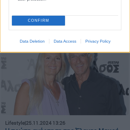
Από την κορυφή έφτασαν μαζί στην
πτώχευση
CONFIRM
Data Deletion
Data Access
Privacy Policy
Lifestyle
|
25.11.2024 13:26