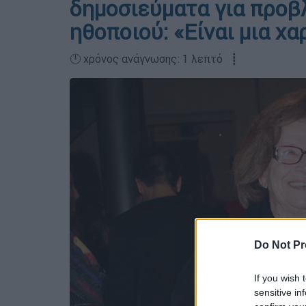
δημοσιεύματα για προβ
ηθοποιού: «Είναι μια χα
🕛 χρόνος ανάγνωσης: 1 λεπτό ┋
Do Not Pr
If you wish 
sensitive in