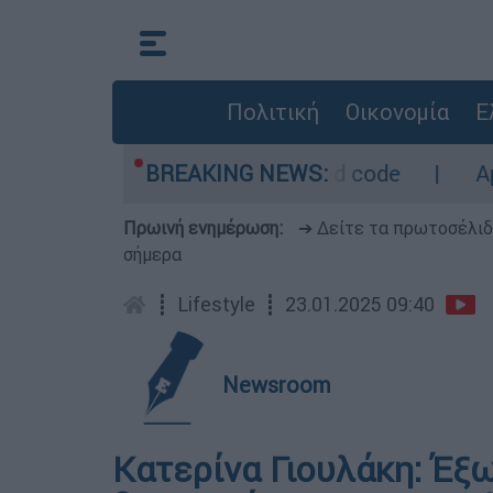
Πολιτική
Οικονομία
Ε
τρο - Οι περιοχές σε red code
BREAKING NEWS:
Αμερικανι
Πρωινή ενημέρωση:
➔ Δείτε τα πρωτοσέλι
σήμερα
┋
Lifestyle
┋
23.01.2025 09:40
Newsroom
Κατερίνα Γιουλάκη: Έξ