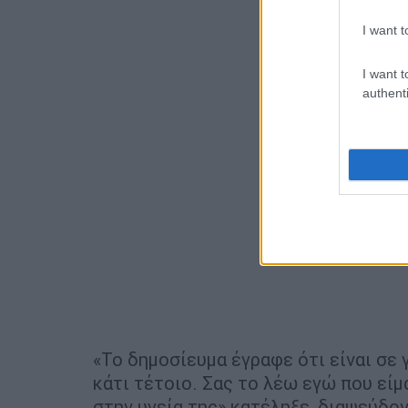
I want t
I want t
authenti
«Το δημοσίευμα έγραφε ότι είναι σε γ
κάτι τέτοιο. Σας το λέω εγώ που είμαι
στην υγεία της» κατέληξε, διαψεύδο