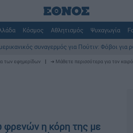
λλάδα
Κόσμος
Αθλητισμός
Ψυχαγωγία
Fo
κός συναγερμός για Πούτιν: Φόβοι για ρωσικό χ
δα των εφημερίδων
|
➔ Μάθετε περισσότερα για τον καιρό
ω φρενών η κόρη της με