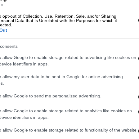
In
της ζωής μου»: Το λάθος του Πέτρου
o opt-out of Collection, Use, Retention, Sale, and/or Sharing
ersonal Data that Is Unrelated with the Purposes for which it
με την Τζένη Μπαλατσινού
lected.
Out
consents
ρακαλώ πάρα πολύ από άτομα που δεν
o allow Google to enable storage related to advertising like cookies on
 μου, να φροντίζουν να κάνουν μια
evice identifiers in apps.
ρτηση προς άγραν εντυπωσιασμού. Δεν μου
o allow my user data to be sent to Google for online advertising
 οικογένειά μου, η μητέρα μου κι εγώ,
s.
δους την έκθεση και τη δημοσιότητα, γιατί
 μόνο αυτόν. Και δεν στοχοποιούμε
to allow Google to send me personalized advertising.
λόγω ηλικίας και λόγω διάθεσης» είπε,
o allow Google to enable storage related to analytics like cookies on
evice identifiers in apps.
o allow Google to enable storage related to functionality of the website