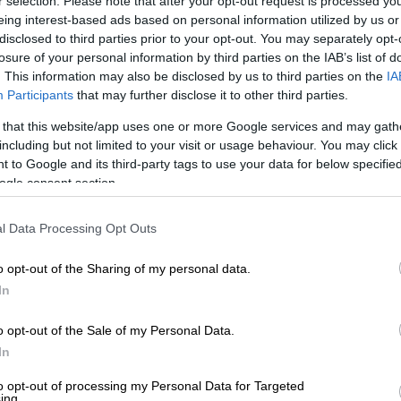
r selection. Please note that after your opt-out request is processed y
eing interest-based ads based on personal information utilized by us or
disclosed to third parties prior to your opt-out. You may separately opt-
losure of your personal information by third parties on the IAB’s list of
. This information may also be disclosed by us to third parties on the
IA
Participants
that may further disclose it to other third parties.
 that this website/app uses one or more Google services and may gath
including but not limited to your visit or usage behaviour. You may click 
 to Google and its third-party tags to use your data for below specifi
ogle consent section.
 το ΕΘΝΟΣ στη Google
l Data Processing Opt Outs
ατερίνας Γιουλάκη
, έδωσε τέλος στις φήμες
εύδοντας ότι η μητέρα της είναι σε
o opt-out of the Sharing of my personal data.
νερά ενοχλημένη, μίλησε στην εκπομπή «Το
In
ουν τέτοιες ειδήσεις να επαληθεύουν τις
o opt-out of the Sale of my Personal Data.
In
to opt-out of processing my Personal Data for Targeted
ing.