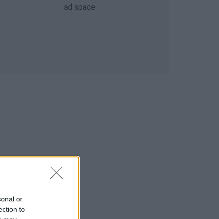
sonal or
ection to