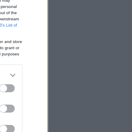
ou may
 personal
out of the
 downstream
B’s List of
er and store
to grant or
ed purposes