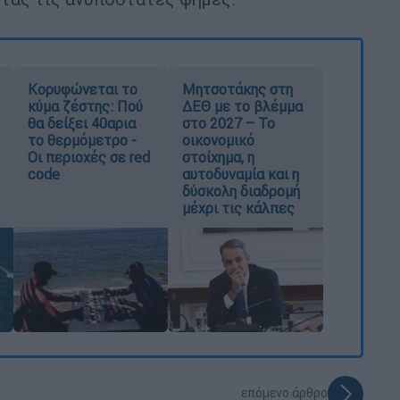
Κορυφώνεται το
Μητσοτάκης στη
κύμα ζέστης: Πού
ΔΕΘ με το βλέμμα
θα δείξει 40αρια
στο 2027 – Το
το θερμόμετρο -
οικονομικό
Οι περιοχές σε red
στοίχημα, η
code
αυτοδυναμία και η
δύσκολη διαδρομή
μέχρι τις κάλπες
επόμενο άρθρο