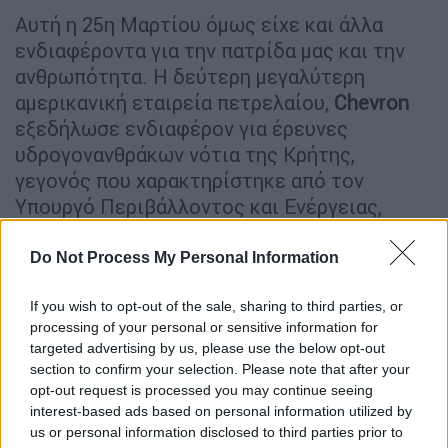
Αυτή η 25η Μαρτίου όμως είχε και άλλα
ενδιαφέροντα για την πατρίδα μας και την
ανθρωπότητα. Η δεύτερη μεγαλύτερη
αμερικανική εταιρεία πετρελαίου,
Chevron
εξεδήλωσε ενδιαφέρον για έρευνες
υδρογονανθράκων νότια της Κρήτης,
γεγονός που χαρακτηρίστηκε από τον
Υπουργό Περιβάλλοντος και Ενέργειας,
Παπασταύρου
ως «σημαντική και ευχάριστη
εξέλιξη». Κατά τον Υπουργό, «Το γεγονός
Do Not Process My Personal Information
αυτό είναι μια ψήφος εμπιστοσύνης στην
Ελλάδα».
If you wish to opt-out of the sale, sharing to third parties, or
processing of your personal or sensitive information for
Η
Chevron
μαζί με την
ExxonMobil
είναι οι
targeted advertising by us, please use the below opt-out
section to confirm your selection. Please note that after your
δύο γιγάντιες εταιρείες που αυτή τη στιγμή
opt-out request is processed you may continue seeing
έχουν εκδηλώσει έντονο ενδιαφέρον για
interest-based ads based on personal information utilized by
εξορύξεις υδρογονανθράκων στη χώρα μας.
us or personal information disclosed to third parties prior to