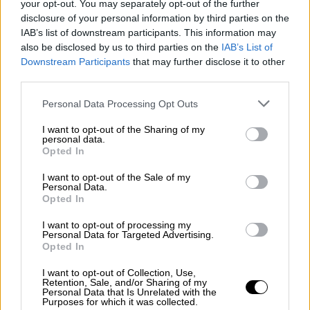
Και είναι οι εταιρείες που συμβάλλουν τα
your opt-out. You may separately opt-out of the further
disclosure of your personal information by third parties on the
μέγιστα στην κλιματική κρίση. Με την
IAB’s list of downstream participants. This information may
επόμενη μεγάλη πυρκαγιά ή πλημμύρα, με τον
also be disclosed by us to third parties on the
IAB’s List of
επόμενο καταστροφικό καύσωνα, με την
Downstream Participants
that may further disclose it to other
επόμενη παρατεταμένη ξηρασία το
third parties.
Υπουργείο Ενέργειας, το οποίο κατά
Please note that this website/app uses one or more Google
Personal Data Processing Opt Outs
ειρωνικό τρόπο είναι και Περιβάλλοντος, θα
services and may gather and store information including but
μιλάει για την κλιματική κρίση και την
not limited to your visit or usage behaviour. You may click to
I want to opt-out of the Sharing of my
personal data.
grant or deny consent to Google and its third-party tags to
ατομική ευθύνη του καθενός αλλά όχι τη
Opted In
use your data for below specified purposes in below Google
δική του.
consent section.
I want to opt-out of the Sale of my
Personal Data.
Ας δούμε όμως κάποια γεγονότα από την
Opted In
παρελθούσα συμπεριφορά της
Chevron
σε
I want to opt-out of processing my
χώρες που τότε ονομάζονταν τριτοκοσμικές
Personal Data for Targeted Advertising.
Opted In
και η εταιρεία τους είχε δώσει «ψήφο
εμπιστοσύνης». Η θυγατρική της
Chevron
,
I want to opt-out of Collection, Use,
Retention, Sale, and/or Sharing of my
Texaco ελευθέρωσε προ ετών στο τροπικό
Personal Data that Is Unrelated with the
δάσος στο Οριέντε του Εκουαδόρ
Purposes for which it was collected.