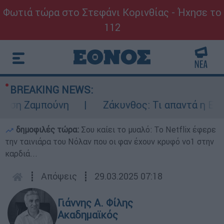
Φωτιά τώρα στο Στεφάνι Κορινθίας - Ήχησε το
112
BREAKING NEWS:
η Ζαμπούνη
Ζάκυνθος: Τι απαντά η ΕΛΑΣ γι
δημοφιλές τώρα:
Σου καίει το μυαλό: Το Netflix έφερε
την ταινιάρα του Νόλαν που οι φαν έχουν κρυφό νο1 στην
καρδιά...
┋
Απόψεις
┋
29.03.2025 07:18
Γιάννης Α. Φίλης
Ακαδημαϊκός