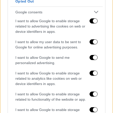
Opted Out
δισεκατομμύρια λίτρων από τοξικά
απόβλητα. Ένα δικαστήριο της χώρας
Google consents
επιδίκασε στους πληγέντες κατοίκους 9,5
I want to allow Google to enable storage
δισεκατομμύρια δολάρια αποζημίωση, αλλά η
related to advertising like cookies on web or
Chevron απέσυρε από το
Εκουαδόρ
όλα τα
device identifiers in apps.
περιουσιακά της στοιχεία χωρίς να
I want to allow my user data to be sent to
πληρώσει. Αργότερα ένα διεθνές διαιτητικό
Google for online advertising purposes.
δικαστήριο απάλλαξε την εταιρεία από κάθε
ευθύνη.
I want to allow Google to send me
personalized advertising.
Το 2002 η ίδια εταιρεία προκάλεσε μεγάλη
διαρροή πετρελαίου στις ακτές της Αγκόλας
I want to allow Google to enable storage
related to analytics like cookies on web or
επειδή δεν συντηρούσε τους αγωγούς της.
device identifiers in apps.
Υποσχέθηκε τότε ότι θα επένδυε 180
εκατομμύρια δολάρια σε νέους αγωγούς.
I want to allow Google to enable storage
Πρόσφατα, η
Chevron
ήρθε σε εξωδικαστικό
related to functionality of the website or app.
διακανονισμό με την Υπηρεσία Προστασίας
I want to allow Google to enable storage