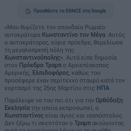
Προσθέστε το ΕΘΝΟΣ στη Google
«Μου θυμίζετε τον σπουδαίο Ρωμαίο
αυτοκράτορα
Κωνσταντίνο τον Μέγα
. Αυτός
ο αυτοκράτορας, κύριε πρόεδρε, θεμελίωσε
τη μεγαλοπρεπή πόλη της
Κωνσταντινούπολης
». Αυτά είπε δημοσία
στον
Πρόεδρο Τραμπ
ο Αρχιεπίσκοπος
Αμερικής,
Ελπιδοφόρος
, καθώς του
προσέφερε έναν περίτεχνο σταυρό κατά τον
εορτασμό της 25ης Μαρτίου στις
ΗΠΑ
.
Παρέλειψε να του πει ότι για την
Ορθόδοξη
Εκκλησία
την οποία εκπροσωπεί, ο
Κωνσταντίνος
είναι άγιος και ισαπόστολος.
Δεν ξέρω τι σκεπτόταν ο
Τραμπ
ακούγοντας
αυτά τα ανιστόρητα λόγια με τη συνήθη