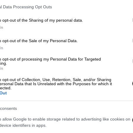
εν μιλάω για αεροπλάνα, μιλάω για τις
l Data Processing Opt Outs
ιτειών
, και κοιτάζεις πάνω και βλέπεις
κό.
Είναι η πιο ακριβή μορφή ενέργειας, δεν
o opt-out of the Sharing of my personal data.
να, σχεδόν όλοι
. Όταν αρχίζουν να
In
ρείς να τους σταματήσεις, δεν μπορείς να
o opt-out of the Sale of my Personal Data.
In
οντας εικόνες παιδιών που
λιμοκτονούν
to opt-out of processing my Personal Data for Targeted
μετάφραση): «Όλο εκείνο το μέρος είναι
ing.
ό πολλά χρόνια, είπαν ότι θα είχαν ειρήνη.
In
ήλ την εγκατέλειψε, όποιος κι αν ήταν
o opt-out of Collection, Use, Retention, Sale, and/or Sharing
ήταν, αλλά δεν ήταν πολύ έξυπνο πράγμα.
ersonal Data that Is Unrelated with the Purposes for which it
lected.
ελικά αλλά στην πραγματικότητα έκανε τα
Out
ι θα γίνει. Νομίζω ότι το Ιράν φέρνεται
άσχημα, η Βενεζουέλα φέρνεται άσχημα με
consents
στέλνουν ανθρώπους που σταματάμε στα
o allow Google to enable storage related to advertising like cookies on
ναρκωτικά στη χώρα μας, η Βενεζουέλα.
evice identifiers in apps.