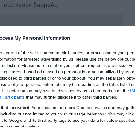
ι τους νέους δασμούς.
ocess My Personal Information
ολήθηκες. Δεν είχες ψωμί; Ας
to opt-out of the sale, sharing to third parties, or processing of your per
formation for targeted advertising by us, please use the below opt-out s
r selection. Please note that after your opt-out request is processed y
eing interest-based ads based on personal information utilized by us or
νθρωπιστική κρίση στη Γάζα και το
disclosed to third parties prior to your opt-out. You may separately opt-
losure of your personal information by third parties on the IAB’s list of
. This information may also be disclosed by us to third parties on the
IA
Participants
that may further disclose it to other third parties.
 that this website/app uses one or more Google services and may gath
ετάφραση: «Και το άλλο που λέω στην
including but not limited to your visit or usage behaviour. You may click 
 to Google and its third-party tags to use your data for below specifi
αν ανεμόμυλο να στηθεί στις Ηνωμένες
ogle consent section.
ν την ομορφιά του τοπίου, των κοιλάδων