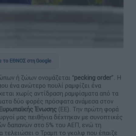
 το ΕΘΝΟΣ στη Google
ώπων ή ζώων ονομάζεται “
pecking order
”. Η
που ένα ανώτερο πουλί ραμφίζει ένα
χεται χωρίς αντίδραση ραμφίσματα από τα
γματα δύο φορές πρόσφατα ανάμεσα στον
Ευρωπαϊκής Ένωσης
(ΕΕ). Την πρώτη φορά
υργοί μας πειθήνια δέχτηκαν με συνοπτικές
ών δαπανών στο 5% του ΑΕΠ, ενώ τη
α τελειώσει ο Τραμπ το γκολφ που έπαιζε