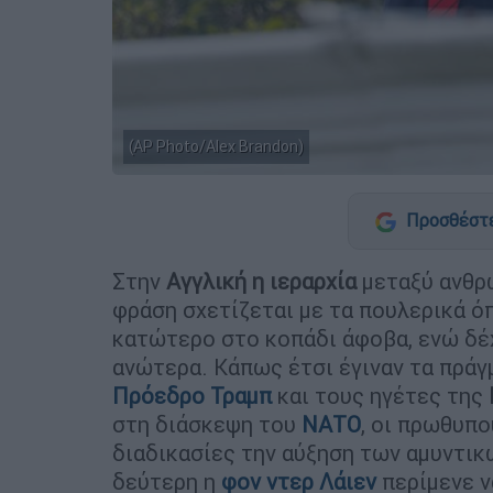
(AP Photo/Alex Brandon)
Προσθέστε
Στην
Αγγλική η ιεραρχία
μεταξύ ανθρ
φράση σχετίζεται με τα πουλερικά ό
κατώτερο στο κοπάδι άφοβα, ενώ δέ
ανώτερα. Κάπως έτσι έγιναν τα πρά
Πρόεδρο Τραμπ
και τους ηγέτες της
στη διάσκεψη του
ΝΑΤΟ
, οι πρωθυπο
διαδικασίες την αύξηση των αμυντικ
δεύτερη η
φον ντερ Λάιεν
περίμενε ν