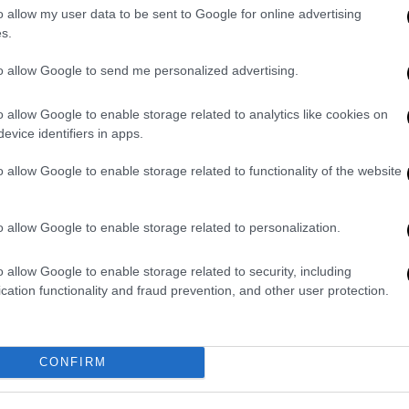
o allow my user data to be sent to Google for online advertising
s.
άνει περισσότερα για να αποφευχθεί ο
πτόητος: «Δώσαμε 60 εκατομμύρια δολάρια
to allow Google to send me personalized advertising.
εν το αναγνώρισε, για τρόφιμα. Είναι
ς να πει ευχαριστώ. Καμιά άλλη χώρα δεν
o allow Google to enable storage related to analytics like cookies on
evice identifiers in apps.
τη Γάζα πριν από δύο εβδομάδες… καμιά
 στο τέλος όλο χαμόγελα αντάλλαξε μαζί
o allow Google to enable storage related to functionality of the website
ι ανεμογεννήτριες και όχι οι ανεμόμυλοι,
o allow Google to enable storage related to personalization.
άλλοντος αρνητικά, αλλά είναι απαραίτητες
ς κρίσης. Η εγκατάστασή τους όμως πρέπει
o allow Google to enable storage related to security, including
cation functionality and fraud prevention, and other user protection.
κές κοινωνίες και όχι τη απουσία τους.
ρόνια αλλά λειτουργούν επί 20-30 χρόνια,
95% και παράγουν ενέργεια φθηνότερη από
Σχετικά με τη
Γάζα
, η ΕΕ έδωσε πρόσφατα
CONFIRM
 ντερ Λάιεν δεν τόλμησε να διορθώσει τον