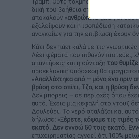
Τραμπ. Ούτε τόλμησε κανείς να του πε
δική του βοήθεια στους Παλαιστίνιο
αποκαλούν «
ανθρώπινα ζώα
», οι συσ
εξαλείψουν και η ισοπέδωση κατοικ
αναγκαίων για την επιβίωση έχουν όν
Κάτι δεν πάει καλά με τις γνωστικές
Λέει ψέματα που πιθανόν πιστεύει, χ
απαντήσεις και η σύνταξή
του θυμίζε
προεκλογική υπόσχεση θα πραγματοπ
«
Απαλλάχτηκα από – μόνο ένα πριν απ
βρύση στο σπίτι, Τζο, και η βρύση δ
Δεν μπορείς – σε περιοχές όπου έχει
αυτό. Έχεις μια κεφαλή στο ντουζ δεν
Δουλεύει. Το νερό σταλάζει και αυτ
δήλωσε: «
Ξέρετε, κόψαμε τις τιμές τ
εκατό. Δεν εννοώ 50 τοις εκατό. Ενν
επιχειρηματίας αγνοεί ότι 100% μείω