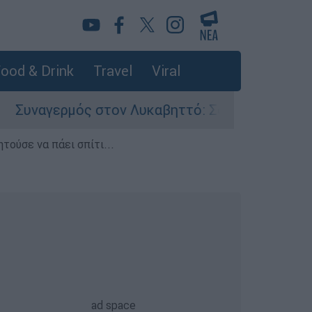
ood & Drink
Travel
Viral
ς στον Λυκαβηττό: Σορός σε προχωρημένη σήψη
τούσε να πάει σπίτι...