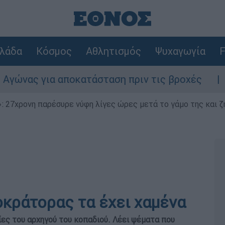
λάδα
Κόσμος
Αθλητισμός
Ψυχαγωγία
F
 αποκατάσταση πριν τις βροχές
Συναγερμό
 27χρονη παρέσυρε νύφη λίγες ώρες μετά το γάμο της και ζη
οκράτορας τα έχει χαμένα
ίες του αρχηγού του κοπαδιού. Λέει ψέματα που