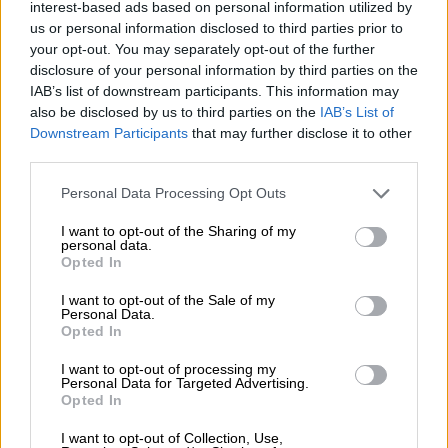
interest-based ads based on personal information utilized by
Παράλληλα, οι
ενδοσχολικές απολυτήριες
us or personal information disclosed to third parties prior to
your opt-out. You may separately opt-out of the further
εξετάσεις
ξεκινούν επίσης αύριο, Δευτέρα
disclosure of your personal information by third parties on the
18 Μαΐου 2026, και θα διαρκέσουν έως τη
IAB’s list of downstream participants. This information may
Δευτέρα 25 Μαΐου 2026 για τους
also be disclosed by us to third parties on the
IAB’s List of
τελειόφοιτους της Γ' Λυκείου, οι οποίοι στη
Downstream Participants
that may further disclose it to other
συνέχεια θα δώσουν τη μάχη των
third parties.
Πανελλαδικών. Τα αποτελέσματα των
Please note that this website/app uses one or more Google
Personal Data Processing Opt Outs
απολυτηρίων εξετάσεων αναμένεται να
services and may gather and store information including but
not limited to your visit or usage behaviour. You may click to
I want to opt-out of the Sharing of my
εκδοθούν έως τις 27 Μαΐου 2026.
personal data.
grant or deny consent to Google and its third-party tags to
Opted In
use your data for below specified purposes in below Google
consent section.
I want to opt-out of the Sale of my
Personal Data.
Opted In
I want to opt-out of processing my
Personal Data for Targeted Advertising.
Opted In
I want to opt-out of Collection, Use,