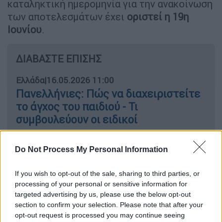
καταληκτική ημερομηνία για την ανακοίνωση
των αποτελεσμάτων έχει
οριστεί η 19η
Ιουνίου
.
ΔΙΑΒΑΣΤΕ ΕΠΙΣΗΣ
Ελλάδα
|
16.05.2026 11:00
Πανελλήνιες: Πώς να διαχειριστείτε
το άγχος του παιδιού - Τι
συμβουλεύουν οι ειδικοί
Ελλάδα
|
17.05.2026 06:50
Do Not Process My Personal Information
Πανελλήνιες στην «κόκκινη σφαίρα»:
Οι κρίσεις πανικού, τα social media
If you wish to opt-out of the sale, sharing to third parties, or
processing of your personal or sensitive information for
και η βουβή κραυγή των εφήβων
targeted advertising by us, please use the below opt-out
section to confirm your selection. Please note that after your
opt-out request is processed you may continue seeing