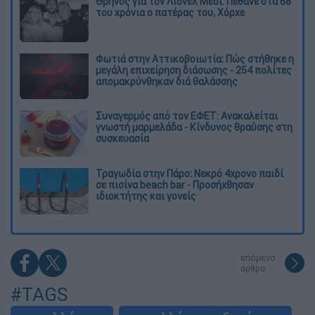
Θρήνος για τον Λιονέλ Μέσι: Πέθανε στα 68
του χρόνια ο πατέρας του, Χόρχε
Φωτιά στην Αττικοβοιωτία: Πώς στήθηκε η
μεγάλη επιχείρηση διάσωσης - 254 πολίτες
απομακρύνθηκαν διά θαλάσσης
Συναγερμός από τον ΕΦΕΤ: Ανακαλείται
γνωστή μαρμελάδα - Κίνδυνος θραύσης στη
συσκευασία
Τραγωδία στην Πάρο: Νεκρό 4χρονο παιδί
σε πισίνα beach bar - Προσήχθησαν
ιδιοκτήτης και γονείς
επόμενο
άρθρο
#TAGS