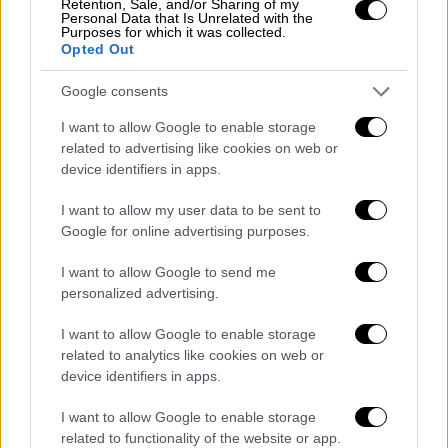
Retention, Sale, and/or Sharing of my
Personal Data that Is Unrelated with the
Purposes for which it was collected.
Opted Out
Μαθητές (POOL / ΑΠΕ-ΜΠΕ / ΓΙΩΡΓΟΣ ΒΙΤΣΑΡΑΣ /
EUROKINISSI)
Google consents
I want to allow Google to enable storage
Το χρονοδιάγραμμα για τα γυμνάσια
related to advertising like cookies on web or
device identifiers in apps.
Όσον αφορά τα Γυμνάσια, η ολοκλήρωση των
μαθημάτων έχει προγραμματιστεί για την
I want to allow my user data to be sent to
Παρασκευή 27 Μαΐου. Το Υπουργείο
Google for online advertising purposes.
Παιδείας έχει ορίσει το διάστημα από τις 2
I want to allow Google to send me
έως τις 15 Ιουνίου 2025 για τη διενέργεια
personalized advertising.
των προαγωγικών και απολυτήριων
εξετάσεων.
I want to allow Google to enable storage
related to analytics like cookies on web or
Στην τελική ευθεία για τις
device identifiers in apps.
Πανελλαδικές
I want to allow Google to enable storage
related to functionality of the website or app.