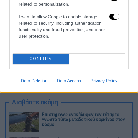
related to personalization.
Τα σχολιά σας δημοσιεύονται άμεσα με δική σας ευθύνη. Το
ΕΘΝΟΣ θα παρεμβαίνει και τα προσβλητικά σχόλια θα
I want to allow Google to enable storage
διαγράφονται
related to security, including authentication
functionality and fraud prevention, and other
user protection.
CONFIRM
Data Deletion
Data Access
Privacy Policy
καταχώρηση
Διαβάστε ακόμη
Επιστήμονες ανακάλυψαν τον τέταρτο
γνωστό τύπο μεταδοτικού καρκίνου στον
κόσμο