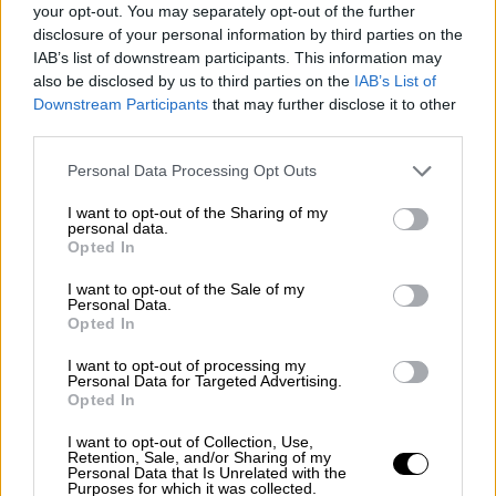
your opt-out. You may separately opt-out of the further
Σπουδών), τα Μαθηματικά (Ο.Π. Θετικών
disclosure of your personal information by third parties on the
Σπουδών και Σπουδών Οικονομίας και
IAB’s list of downstream participants. This information may
Πληροφορικής) και τη Βιολογία (Ο.Π.
also be disclosed by us to third parties on the
IAB’s List of
Σπουδών Υγείας).
Downstream Participants
that may further disclose it to other
third parties.
ΔΙΑΒΑΣΤΕ ΕΠΙΣΗΣ
Please note that this website/app uses one or more Google
Personal Data Processing Opt Outs
services and may gather and store information including but
not limited to your visit or usage behaviour. You may click to
I want to opt-out of the Sharing of my
Παιδεία
|
03.06.2026 05:00
personal data.
grant or deny consent to Google and its third-party tags to
Πανελλήνιες 2026: Όλο το πρόγραμμα
Opted In
use your data for below specified purposes in below Google
των μαθημάτων για ΓΕΛ και ΕΠΑΛ
consent section.
I want to opt-out of the Sale of my
Personal Data.
Opted In
I want to opt-out of processing my
Υπενθυμίζεται, ότι η έναρξη των
εξετάσεων
Personal Data for Targeted Advertising.
Opted In
έχει καθοριστεί να γίνεται στις 08:30 και
έτσι, οι υποψήφιοι θα πρέπει να
I want to opt-out of Collection, Use,
Retention, Sale, and/or Sharing of my
προσέρχονται στις αίθουσες εξέτασης μέχρι
Personal Data that Is Unrelated with the
Purposes for which it was collected.