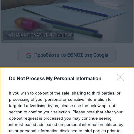
(ΤΑΤΙΑΝΑ ΜΠΟΛΑΡΗ/EUROKINISSI)
Προσθέστε το ΕΘΝΟΣ στη Google
Με την εξέταση μαθημάτων
προσανατολισμού συνεχίζονται από σήμερα,
Do Not Process My Personal Information
Τετάρτη 3 Ιουνίου 2026, οι
Πανελλήνιες
If you wish to opt-out of the sale, sharing to third parties, or
Εξετάσεις
,
για τους υποψήφιους των
processing of your personal or sensitive information for
Γενικών Λυκείων.
targeted advertising by us, please use the below opt-out
section to confirm your selection. Please note that after your
Πιο αναλυτικά, οι υποψήφιοι των
ΓΕΛ
opt-out request is processed you may continue seeing
εξετάζονται στα Αρχαία Ελληνικά (Ομάδα
interest-based ads based on personal information utilized by
Προσανατολισμού Ανθρωπιστικών
us or personal information disclosed to third parties prior to