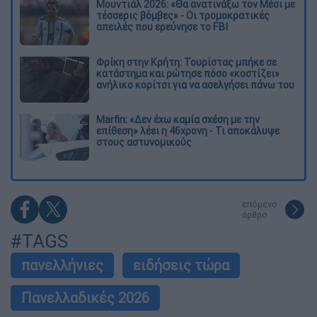
Μουντιάλ 2026: «Θα ανατινάξω τον Μέσι με
τέσσερις βόμβες» - Οι τρομοκρατικές
απειλές που ερεύνησε το FBI
Φρίκη στην Κρήτη: Τουρίστας μπήκε σε
κατάστημα και ρώτησε πόσο «κοστίζει»
ανήλικο κορίτσι για να ασελγήσει πάνω του
Marfin: «Δεν έχω καμία σχέση με την
επίθεση» λέει η 46χρονη - Τι αποκάλυψε
στους αστυνομικούς
επόμενο
άρθρο
#TAGS
πανελλήνιες
ειδήσεις τώρα
Πανελλαδικές 2026