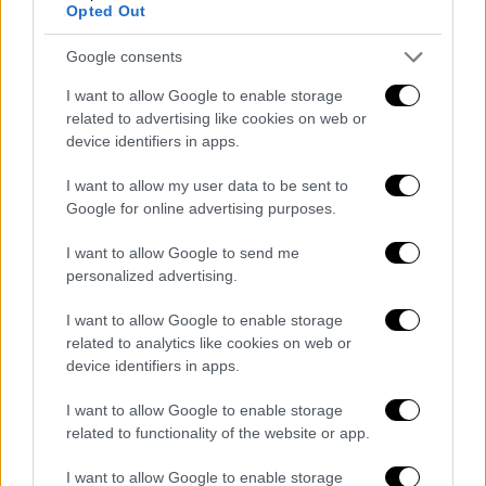
τις 08:00.
Opted Out
Συνεχίζοντα οι εξετάσεις σε Γυμνάσια
Google consents
και Λύκεια
I want to allow Google to enable storage
related to advertising like cookies on web or
Συνέχεια εξετάσεων σε γυμνάσια και λύκεια
device identifiers in apps.
Από χθες, Τρίτη 2 Ιουνίου, άρχισαν οι
I want to allow my user data to be sent to
προαγωγικές
και
απολυτήριες
εξετάσεις
Google for online advertising purposes.
στα γυμνάσια της επικράτειας και, σύμφωνα
I want to allow Google to send me
με τον προγραμματισμό του υπουργείου
personalized advertising.
Παιδείας, θα ολοκληρωθούν στις 15 Ιουνίου
I want to allow Google to enable storage
2026.
related to analytics like cookies on web or
device identifiers in apps.
Επιπλέον, οι προαγωγικές εξετάσεις για την
Α' και Β' λυκείου συνεχίζονται έως τις 12
I want to allow Google to enable storage
Ιουνίου 2026.
related to functionality of the website or app.
I want to allow Google to enable storage