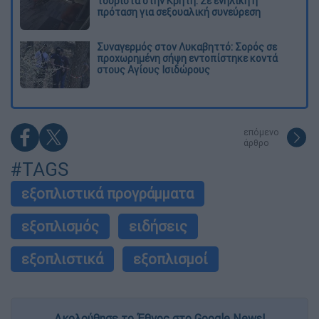
τουρίστα στην Κρήτη: Σε ενήλικη η
πρόταση για σεξουαλική συνεύρεση
Συναγερμός στον Λυκαβηττό: Σορός σε
προχωρημένη σήψη εντοπίστηκε κοντά
στους Αγίους Ισιδώρους
επόμενο
άρθρο
#TAGS
εξοπλιστικά προγράμματα
εξοπλισμός
ειδήσεις
εξοπλιστικά
εξοπλισμοί
Ακολούθησε το Έθνος στο Google News!