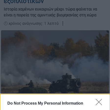
εξοπλιστικών
Ιστορία χαμένων ευκαιριών μέχρι τώρα φαίνεται να
είναι η πορεία της αμυντικής βιομηχανίας στη χώρα
🕛 χρόνος ανάγνωσης: 1 λεπτό ┋
Γερμανικός στρατός/AP Photos
Do Not Process My Personal Information