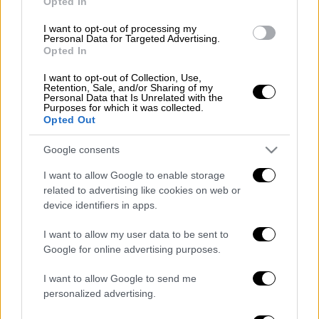
Στο πάνελ του
Κύκλου
Ιδεών
στο
Opted In
ξενοδοχείο
Μεγάλη
Βρετανία
ο
Ευάγγελος
I want to opt-out of processing my
Μυτιληναίος
, επικεφαλής της
Metlen
,
Personal Data for Targeted Advertising.
Opted In
«κάρφωσε» τις συμφωνίες για τις νέες
γαλλικές φρεγάτες Belharra, καθώς στο deal
I want to opt-out of Collection, Use,
Retention, Sale, and/or Sharing of my
υπήρχε επιστροφή αξίας μόλις 0,5%, παρά το
Personal Data that Is Unrelated with the
Purposes for which it was collected.
γεγονός πως ο «χρυσός κανών» παραπέμπει
Opted Out
σε ποσοστό επιστροφής αξίας 30%, (για κάθε
δηλαδή 1 ευρώ, 30 λεπτά επιστρέφονται με
Google consents
κάποιο τρόπο στη χώρα που δίνει την
I want to allow Google to enable storage
παραγγελία).
related to advertising like cookies on web or
device identifiers in apps.
Λίγο πιο πέρα, ο
Πρόεδρος του Συνδέσμου
Ελλήνων Κατασκευαστών Αμυντικού Υλικού,
I want to allow my user data to be sent to
Google for online advertising purposes.
Αναστάσιος Ροζολής, έ
δινε και μια άλλη
διάσταση
του κύκλου χαμένων ευκαιριών
I want to allow Google to send me
στην αμυντική βιομηχανία.
Έκανε λόγο για το
personalized advertising.
πώς παλαιό πολεμικό υλικό μπορεί να