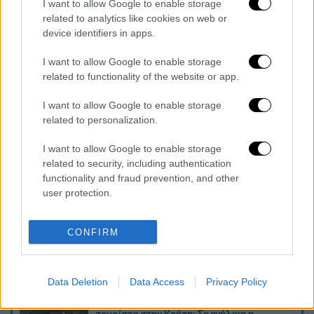
I want to allow Google to enable storage
πουληθεί και να δώσει πόρους στη χώρα.
related to analytics like cookies on web or
Βλήματα, τυφέκια κτλ μπορεί με ένα
device identifiers in apps.
«ρετούς» να μοσχοπουληθούν λόγω του
«ξεφορτώματος» που έχει γίνει στην
I want to allow Google to enable storage
related to functionality of the website or app.
Ουκρανία
.
I want to allow Google to enable storage
Διαβάστε ολόκληρη τη στήλη x-ray
του
related to personalization.
ethnos.gr εδώ
I want to allow Google to enable storage
Διαβάστε ακόμη
related to security, including authentication
functionality and fraud prevention, and other
Kadebostany στο ethnos.gr: «Κάποτε
user protection.
πίστευα ότι το να είσαι outsider ήταν
αδυναμία, τώρα το βλέπω ως δύναμη»
CONFIRM
«Χωρίς σκηνές και κουβέρτες σε ακραίες
θερμοκρασίες»: Σε δραματικές συνθήκες
χιλιάδες μετανάστες στη Θέουτα
Data Deletion
Data Access
Privacy Policy
Η ΕΛΑΣ διαψεύδει το περιστατικό με