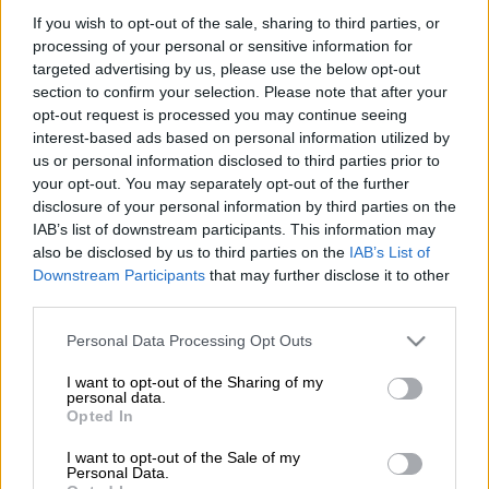
Προσθέστε το ΕΘΝΟΣ στη Google
If you wish to opt-out of the sale, sharing to third parties, or
processing of your personal or sensitive information for
targeted advertising by us, please use the below opt-out
Ιστορία χαμένων ευκαιριών μέχρι τώρα
section to confirm your selection. Please note that after your
φαίνεται να είναι
η πορεία της
αμυντικής
opt-out request is processed you may continue seeing
βιομηχανίας
στη χώρα. Φίλος παρατηρητής
interest-based ads based on personal information utilized by
των εξελίξεων μού άνοιξε τα μάτια.
us or personal information disclosed to third parties prior to
your opt-out. You may separately opt-out of the further
disclosure of your personal information by third parties on the
ΔΙΑΒΑΣΤΕ ΕΠΙΣΗΣ
IAB’s list of downstream participants. This information may
also be disclosed by us to third parties on the
IAB’s List of
Ελλάδα
|
18.03.2025 13:30
Downstream Participants
that may further disclose it to other
Υπόθεση Καρυώτη: Ξανά στο εδώλιο
third parties.
υποπλοίαρχος και ναύκληρος μετά
Please note that this website/app uses one or more Google
Personal Data Processing Opt Outs
από έφεση του δικηγόρου της
services and may gather and store information including but
οικογένειας
not limited to your visit or usage behaviour. You may click to
I want to opt-out of the Sharing of my
personal data.
grant or deny consent to Google and its third-party tags to
Opted In
use your data for below specified purposes in below Google
consent section.
I want to opt-out of the Sale of my
Personal Data.