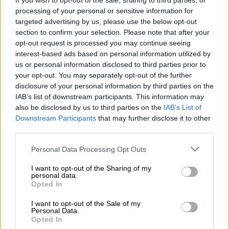
If you wish to opt-out of the sale, sharing to third parties, or
processing of your personal or sensitive information for
targeted advertising by us, please use the below opt-out
60'
6
section to confirm your selection. Please note that after your
opt-out request is processed you may continue seeing
interest-based ads based on personal information utilized by
us or personal information disclosed to third parties prior to
Υλικά
your opt-out. You may separately opt-out of the further
disclosure of your personal information by third parties on the
IAB’s list of downstream participants. This information may
1 συσκευασία σφολιάτα βουτυρου
also be disclosed by us to third parties on the
IAB’s List of
ελαιόλαδο για το ταψί
Downstream Participants
that may further disclose it to other
third parties.
Για τη γέμιση
Please note that this website/app uses one or more Google
Personal Data Processing Opt Outs
services and may gather and store information including but
400 γρ. μαλακή μυζήθρα
not limited to your visit or usage behaviour. You may click to
I want to opt-out of the Sharing of my
300 γρ. φέτα
personal data.
grant or deny consent to Google and its third-party tags to
Opted In
250 γρ. κεφαλογραβιέρα ή γραβιέρα
use your data for below specified purposes in below Google
τριμμένη
consent section.
I want to opt-out of the Sale of my
Personal Data.
6-7 αυγά ελαφρά χτυπημένα
Opted In
1 φλιτζάνι γάλα