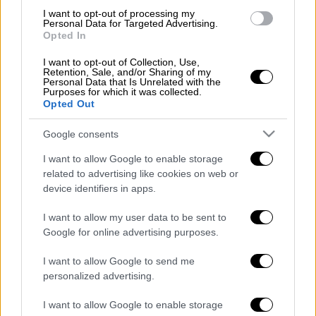
2 κουταλιές της σούπας φρέσκος
I want to opt-out of processing my
Personal Data for Targeted Advertising.
βασιλικός ψιλοκομμένος
Opted In
8-10 λεπτές λωρίδες λιαστής
I want to opt-out of Collection, Use,
ντομάτας
Retention, Sale, and/or Sharing of my
Personal Data that Is Unrelated with the
1 πορτοκαλιά πιπεριά ψιλοκομμένη,
Purposes for which it was collected.
σοταρισμένη
Opted Out
πιπέρι, πιπέρι
Google consents
I want to allow Google to enable storage
Εκτέλεση
related to advertising like cookies on web or
device identifiers in apps.
I want to allow my user data to be sent to
Προθερμαίνετε το φούρνο στους 180° C.
Google for online advertising purposes.
Χτυπάτε σε μπολ τα αυγά με το γάλα και
αρκετό πιπέρι. Αναμειγνύετε σε μια
I want to allow Google to send me
λεκάνη όλα τα υλικά για τη γέμιση: Τα
personalized advertising.
τρία
τυριά
, τα
αυγά
με το γάλα, το
I want to allow Google to enable storage
βασιλικό, την
πιπεριά
και τη λιαστή