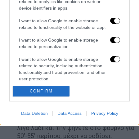
related to analytics like cookies on web or
ντομάτα.
device identifiers in apps.
Αλείφετε με λάδι ένα ορθογώνιο ταψί
I want to allow Google to enable storage
και απλώνετε μέσα το ένα φύλλο
related to functionality of the website or app.
σφολιάτας, έτσι ώστε να καλυφτούν ο
πάτος και τα πλαϊνά τοιχώματα.
I want to allow Google to enable storage
Απλώνετε πάνω στο φύλλο τη γέμιση,
related to personalization.
ισιώνετε την επιφάνεια και τη
I want to allow Google to enable storage
σκεπάζετε με το δεύτερο φύλλο
related to security, including authentication
σφολιάτας.
functionality and fraud prevention, and other
Διπλώνετε τις άκρες του πάνω και του
user protection.
κάτω φύλλου
σφολιάτας
ώστε να
CONFIRM
σχηματιστεί αυτό που οι παλιές
νοικοκυρές έλεγαν κόθρο. Αλείφετε την
επιφάνεια της τυρόπιτας με το αυγό, τη
Data Deletion
Data Access
Privacy Policy
χαράζετε σε κομμάτια, περιχύνετε με
λίγο λάδι και την ψήνετε στο φούρνο για
50'-55' περίπου, μέχρι να ροδίσει.