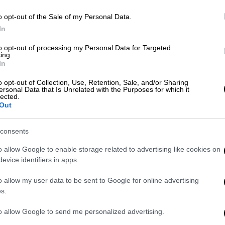
Ελλάδα
|
26.10.2024 19:40
o opt-out of the Sale of my Personal Data.
In
Επαναφορά από το παράθυρο για
την εταιρεία που ευθύνεται για
to opt-out of processing my Personal Data for Targeted
ing.
την τροφική δηλητηρίαση
In
δεκάδων παιδιών στη Λαμία
o opt-out of Collection, Use, Retention, Sale, and/or Sharing
Το δημοτικό συμβούλιο της πόλης
ersonal Data that Is Unrelated with the Purposes for which it
lected.
υπερψήφισε τη σύμβαση προμήθειας
Out
έτοιμου φαγητού για το Μουσικό
Σχολείο Λαμίας
consents
o allow Google to enable storage related to advertising like cookies on
evice identifiers in apps.
o allow my user data to be sent to Google for online advertising
Ελλάδα
|
21.09.2024 16:21
s.
Σοκ για μαθήτρια στην Κομοτηνή:
Βρήκε νεκρή κατσαρίδα μέσα σε
to allow Google to send me personalized advertising.
σχολικό γεύμα - Δείτε εικόνες