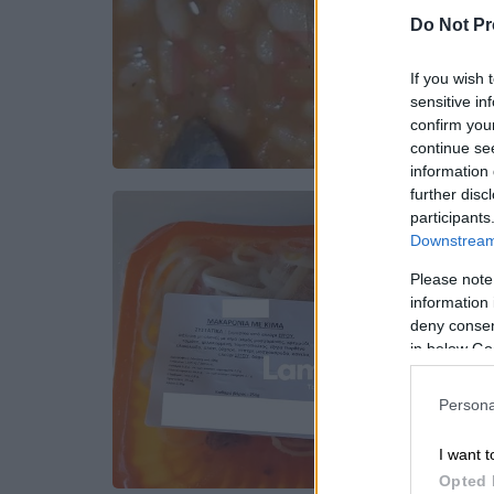
Do Not Pr
If you wish 
sensitive in
confirm you
continue se
information 
further disc
participants
Downstream 
Please note
information 
deny consent
in below Go
Persona
I want t
Opted 