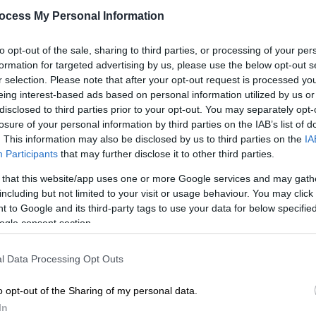
Εντόπισαν σκουλήκια σε σχολικά
7,
ocess My Personal Information
γεύματα
Τι καταγγέλλουν οι γονείς
to opt-out of the sale, sharing to third parties, or processing of your per
formation for targeted advertising by us, please use the below opt-out s
Ώρ
r selection. Please note that after your opt-out request is processed y
Ώ
eing interest-based ads based on personal information utilized by us or
disclosed to third parties prior to your opt-out. You may separately opt-
losure of your personal information by third parties on the IAB’s list of
. This information may also be disclosed by us to third parties on the
IA
Participants
that may further disclose it to other third parties.
Ελλάδα
|
30.10.2024 22:29
Λαμία: Σφοδρές αντιδράσεις για
 that this website/app uses one or more Google services and may gath
including but not limited to your visit or usage behaviour. You may click 
την επαναφορά της εταιρείας που
 to Google and its third-party tags to use your data for below specifi
ελέγχεται για τη μαζική
ogle consent section.
δηλητηρίαση μαθητών
Τι απαντά ο δήμαρχος
l Data Processing Opt Outs
o opt-out of the Sharing of my personal data.
In