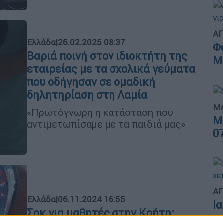
ΑΠ
Ελλάδα
|
26.02.2025 08:37
Φ
Βαριά ποινή στον ιδιοκτήτη της
Μ
εταιρείας με τα σχολικά γεύματα
που οδήγησαν σε ομαδική
δηλητηρίαση στη Λαμία
Με
«Πρωτόγνωρη η κατάσταση που
Μ
αντιμετωπίσαμε με τα παιδιά μας»
0
ΑΠ
Ελλάδα
|
06.11.2024 16:55
Ι
Σοκ για μαθητές στην Κρήτη:
χ