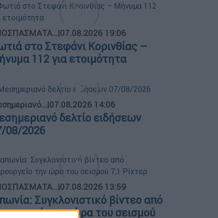
ΟΣΠΑΣΜΑΤΑ...
|
07.08.2026 19:06
ωτιά στο Στεφάνι Κορινθίας –
ήνυμα 112 για ετοιμότητα
σημεριανό...
|
07.08.2026 14:06
εσημεριανό δελτίο ειδήσεων
7/08/2026
ΟΣΠΑΣΜΑΤΑ...
|
07.08.2026 13:59
απωνία: Συγκλονιστικό βίντεο από
ειρουργείο την ώρα του σεισμού