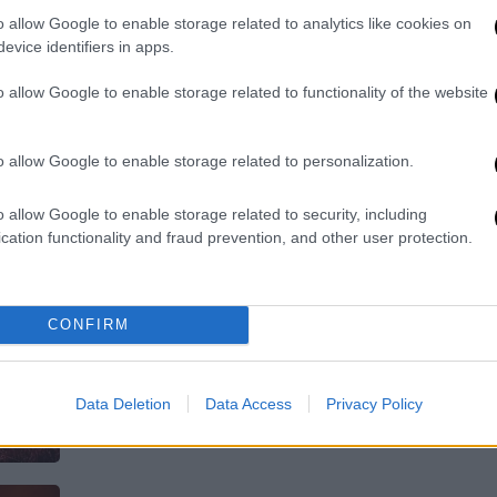
o allow Google to enable storage related to analytics like cookies on
Το συμβάν κατήγγειλε η μητέρα του
evice identifiers in apps.
κοριτσιού
o allow Google to enable storage related to functionality of the website
o allow Google to enable storage related to personalization.
o allow Google to enable storage related to security, including
Ελλάδα
|
05.06.2024 09:37
cation functionality and fraud prevention, and other user protection.
Λαμία: Πληροφορίες για ληγμένες
πρώτες ύλες στο εργοστάσιο με
τα μολυσμένα σχολικά γεύματα
CONFIRM
Πληθαίνουν οι ενδείξεις για
εμπρησμό – Τα νεότερα
Data Deletion
Data Access
Privacy Policy