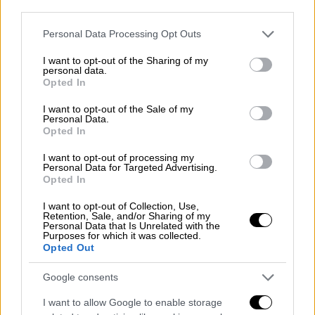
third parties.
POPULAR VIDEOS
Please note that this website/app uses one or more Google
Personal Data Processing Opt Outs
services and may gather and store information including but
not limited to your visit or usage behaviour. You may click to
I want to opt-out of the Sharing of my
Κεντρικό...
|
07.08.2026 19:53
personal data.
grant or deny consent to Google and its third-party tags to
Κεντρικό δελτίο ειδήσεων 07/08/2026
Opted In
use your data for below specified purposes in below Google
consent section.
I want to opt-out of the Sale of my
Personal Data.
Opted In
Κεντρικό...
|
06.08.2026 20:05
I want to opt-out of processing my
Κεντρικό δελτίο ειδήσεων 06/08/2026
Personal Data for Targeted Advertising.
Opted In
I want to opt-out of Collection, Use,
Retention, Sale, and/or Sharing of my
Personal Data that Is Unrelated with the
Purposes for which it was collected.
ΑΠΟΣΠΑΣΜΑΤΑ...
|
07.08.2026 19:26
Opted Out
Βίντεο ντοκουμέντο από το θανατηφόρο
Google consents
τροχαίο στις Σέρρες
I want to allow Google to enable storage