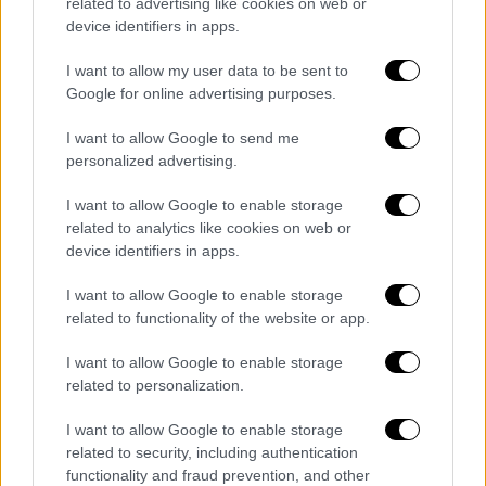
related to advertising like cookies on web or
device identifiers in apps.
I want to allow my user data to be sent to
ΑΠΟΣΠΑΣΜΑΤΑ...
|
07.08.2026 14:29
Google for online advertising purposes.
Μνημόσυνο για τη Λένα Σαμαρά στο Α΄
Νεκροταφείο Αθηνών
I want to allow Google to send me
personalized advertising.
I want to allow Google to enable storage
related to analytics like cookies on web or
ΑΘΛΗΤΙΚΟ ΔΕΛΤΙΟ
|
07.08.2026 13:41
device identifiers in apps.
Αθλητικό δελτίο 07/08/2026
I want to allow Google to enable storage
related to functionality of the website or app.
I want to allow Google to enable storage
ΑΥΤΟ ΤΟ ΔΙΑΒΑΣΕΣ;
related to personalization.
I want to allow Google to enable storage
Κώστας Ασημακόπουλος
related to security, including authentication
functionality and fraud prevention, and other