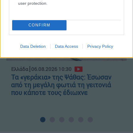
user protection.
CONFIRM
Data Deletion
Data Access
Privacy Policy
Ελλάδα
┋
06.08.2026 10:30
Τα «γεράκια» της Ψάθας: Έσωσαν
από τη μεγάλη φωτιά τη γειτονιά
που κάποτε τους έδιωχνε