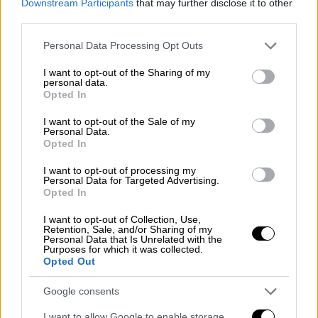
Downstream Participants
that may further disclose it to other
third parties.
Please note that this website/app uses one or more Google
Personal Data Processing Opt Outs
services and may gather and store information including but
not limited to your visit or usage behaviour. You may click to
I want to opt-out of the Sharing of my
Σαν Σήμερα
|
18.11.2024 00:00
personal data.
grant or deny consent to Google and its third-party tags to
Ένας σπουδαίος ποδοσφαιριστής του
Opted In
use your data for below specified purposes in below Google
Παναθηναϊκού σκοτώνεται στο
consent section.
I want to opt-out of the Sale of my
ελληνοϊταλικό μέτωπο – Το γράμμα που
Personal Data.
Opted In
δεν έστειλε ποτέ
I want to opt-out of processing my
Ο Μίμης Πιερράκος θάφτηκε πρόχειρα σε
Personal Data for Targeted Advertising.
κοιμητήριο στα αλβανικά βουνά, όπου
Opted In
εντοπίστηκε από τον αδελφό του το 1950.
I want to opt-out of Collection, Use,
Retention, Sale, and/or Sharing of my
Personal Data that Is Unrelated with the
Purposes for which it was collected.
Opted Out
Google consents
I want to allow Google to enable storage