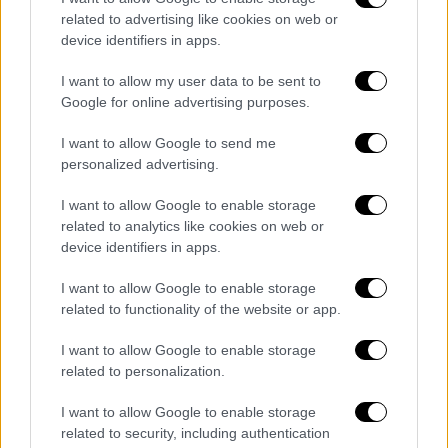
related to advertising like cookies on web or
device identifiers in apps.
I want to allow my user data to be sent to
Google for online advertising purposes.
I want to allow Google to send me
personalized advertising.
I want to allow Google to enable storage
Σαν Σήμερα
|
01.11.2024 00:00
related to analytics like cookies on web or
Νεκρός ο πρώτος αξιωματικός του
device identifiers in apps.
Στρατού Ξηράς στον Ελληνοϊταλικό
I want to allow Google to enable storage
πόλεμο – Άσμα ηρωικό και πένθιμο για
related to functionality of the website or app.
τον Αλέξανδρο Διάκο
I want to allow Google to enable storage
«...Μόλις σταμάτησε για λίγο μες στα
related to personalization.
δόντια ο θάνατος, Κι ύστερα χύθηκε μεμιάς
ως τα χλωμά του νύχια!»…
I want to allow Google to enable storage
related to security, including authentication