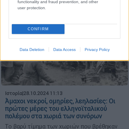
functionality and fraud prevention, and other
user protection.
CONFIRM
Data Deletion
Data Access
Privacy Policy
Ιστορία
|
28.10.2024 11:13
Άμαχοι νεκροί, ομηρίες, λεηλασίες: Οι
πρώτες μέρες του ελληνοϊταλικού
πολέμου στα χωριά των συνόρων
Το βαρύ τίμημα των χωριών που βρέθηκαν