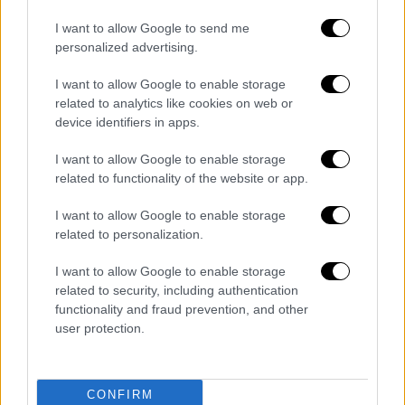
I want to allow Google to send me
personalized advertising.
I want to allow Google to enable storage
related to analytics like cookies on web or
device identifiers in apps.
I want to allow Google to enable storage
related to functionality of the website or app.
I want to allow Google to enable storage
related to personalization.
I want to allow Google to enable storage
Πολιτική
|
13.01.2022 07:36
related to security, including authentication
ΣΥΡΙΖΑ: Στο στόχαστρο η ακρίβεια και
functionality and fraud prevention, and other
το κυβερνητικό αλαλούμ για τον ΦΠΑ
user protection.
Σε θέσεις μάχης η Κουμουνδούρου
CONFIRM