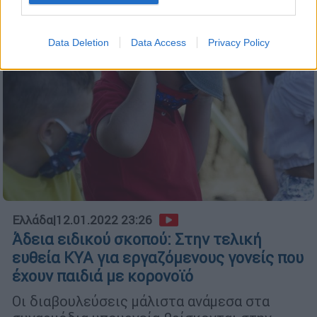
Data Deletion
Data Access
Privacy Policy
Ελλάδα
|
12.01.2022 23:26
Άδεια ειδικού σκοπού: Στην τελική
ευθεία ΚΥΑ για εργαζόμενους γονείς που
έχουν παιδιά με κορονοϊό
Οι διαβουλεύσεις μάλιστα ανάμεσα στα