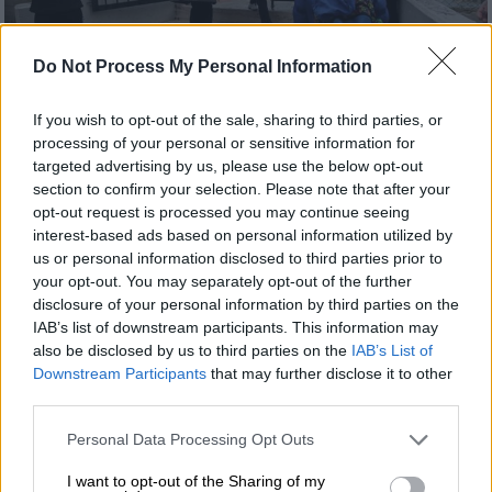
Do Not Process My Personal Information
If you wish to opt-out of the sale, sharing to third parties, or
processing of your personal or sensitive information for
targeted advertising by us, please use the below opt-out
Ελλάδα
|
19.01.2022 12:57
section to confirm your selection. Please note that after your
Ψαλίδι 50% στο ημερομίσθιο των γονιών
opt-out request is processed you may continue seeing
που παίρνουν άδεια ειδικού σκοπού λόγω
interest-based ads based on personal information utilized by
us or personal information disclosed to third parties prior to
νόσησης των παιδιών τους
your opt-out. You may separately opt-out of the further
Η άδεια ειδικού σκοπού θα χορηγείται σε
disclosure of your personal information by third parties on the
περίπτωση που ο γονιός δεν έχει
IAB’s list of downstream participants. This information may
also be disclosed by us to third parties on the
IAB’s List of
δυνατότητα για τηλεργασία
Downstream Participants
that may further disclose it to other
third parties.
Please note that this website/app uses one or more Google
Personal Data Processing Opt Outs
services and may gather and store information including but
not limited to your visit or usage behaviour. You may click to
I want to opt-out of the Sharing of my