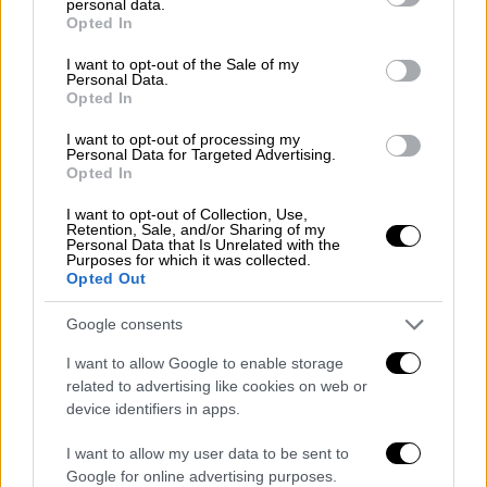
personal data.
grant or deny consent to Google and its third-party tags to
Opted In
use your data for below specified purposes in below Google
consent section.
I want to opt-out of the Sale of my
Personal Data.
Opted In
I want to opt-out of processing my
Personal Data for Targeted Advertising.
Opted In
I want to opt-out of Collection, Use,
Retention, Sale, and/or Sharing of my
Personal Data that Is Unrelated with the
Purposes for which it was collected.
Ελλάδα
|
19.01.2022 08:50
Opted Out
Νέες άδειες ειδικού σκοπού για γονείς
και εργαζόμενους που νοσούν με
Google consents
κορονοϊό – Πώς πληρώνονται
I want to allow Google to enable storage
Τι προβλέπει τροπολογία του υπουργείου
related to advertising like cookies on web or
device identifiers in apps.
Εργασίας
I want to allow my user data to be sent to
Google for online advertising purposes.