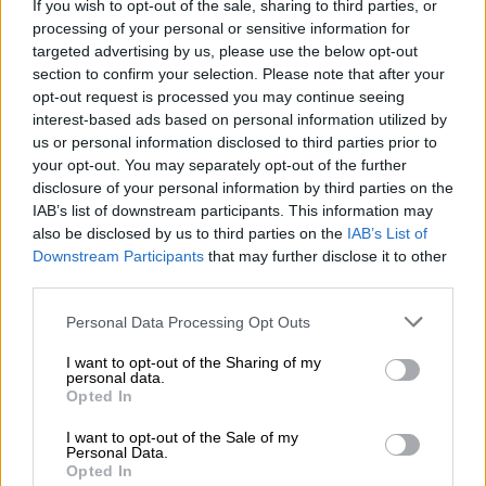
If you wish to opt-out of the sale, sharing to third parties, or
processing of your personal or sensitive information for
targeted advertising by us, please use the below opt-out
section to confirm your selection. Please note that after your
opt-out request is processed you may continue seeing
interest-based ads based on personal information utilized by
us or personal information disclosed to third parties prior to
your opt-out. You may separately opt-out of the further
disclosure of your personal information by third parties on the
IAB’s list of downstream participants. This information may
Ελλάδα
|
12.01.2024 15:28
also be disclosed by us to third parties on the
IAB’s List of
Θρήνος στο Καρπενήσι: 32χρονη
Downstream Participants
that may further disclose it to other
νηπιαγωγός πέθανε στον ύπνο της
third parties.
Παραγγέλθηκε νεκροψία - νεκροτομή
Please note that this website/app uses one or more Google
Personal Data Processing Opt Outs
services and may gather and store information including but
not limited to your visit or usage behaviour. You may click to
I want to opt-out of the Sharing of my
personal data.
grant or deny consent to Google and its third-party tags to
Opted In
use your data for below specified purposes in below Google
consent section.
I want to opt-out of the Sale of my
Personal Data.
Opted In