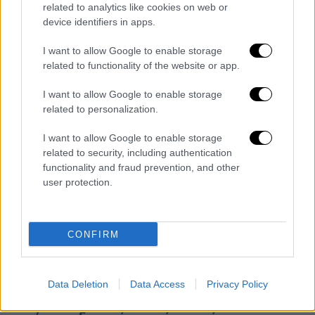
αυτοφώρου
related to analytics like cookies on web or
device identifiers in apps.
I want to allow Google to enable storage
related to functionality of the website or app.
I want to allow Google to enable storage
related to personalization.
I want to allow Google to enable storage
related to security, including authentication
functionality and fraud prevention, and other
user protection.
CONFIRM
Ελλάδα
|
31.01.2023 15:30
Νηπιαγωγός στην Καβάλα: Υπόνοιες για
Data Deletion
Data Access
Privacy Policy
κύκλωμα παιδικής πορνογραφίας