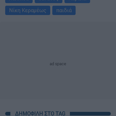
Νίκη Κεραμέως
παιδιά
ΔΗΜΟΦΙΛΗ ΣΤΟ TAG