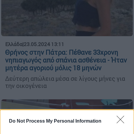
Ελλάδα
|
23.05.2024 13:11
Θρήνος στην Πάτρα: Πέθανε 33χρονη
νηπιαγωγός από σπάνια ασθένεια - Ήταν
μητέρα αγοριού μόλις 18 μηνών
Δεύτερη απώλεια μέσα σε λίγους μήνες για
την οικογένεια
Do Not Process My Personal Information