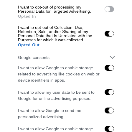
I want to opt-out of processing my
Personal Data for Targeted Advertising.
Opted In
I want to opt-out of Collection, Use,
Retention, Sale, and/or Sharing of my
Personal Data that Is Unrelated with the
Purposes for which it was collected.
Opted Out
Google consents
Ελλάδα
|
03.05.2023 12:28
I want to allow Google to enable storage
Θεσσαλονίκη: Κακουργηματική δίωξη σε
related to advertising like cookies on web or
μηχανόβιο που παρέσυρε και
device identifiers in apps.
τραυμάτισε θανάσιμα 27χρονη λίγες
I want to allow my user data to be sent to
μέρες πριν τον γάμο της
Google for online advertising purposes.
Ο κατηγορούμενος οδηγός φέρεται να
I want to allow Google to send me
εγκατέλειψε προς στιγμήν το σημείο της
personalized advertising.
παράσυρσης, αλλά στη συνέχεια επέστρεψε,
οπότε συνελήφθη στο πλαίσιο του
I want to allow Google to enable storage