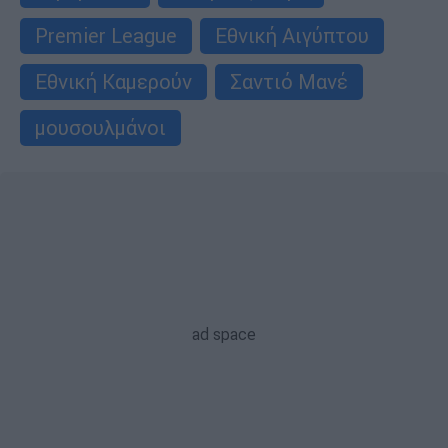
Premier League
Εθνική Αιγύπτου
Εθνική Καμερούν
Σαντιό Μανέ
μουσουλμάνοι