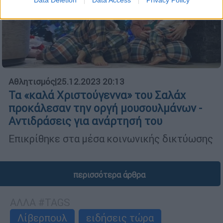
Data Deletion
Data Access
Privacy Policy
Αθλητισμός
|
25.12.2023 20:13
Τα «καλά Χριστούγεννα» του Σαλάχ
προκάλεσαν την οργή μουσουλμάνων -
Αντιδράσεις για ανάρτησή του
Επικρίθηκε στα μέσα κοινωνικής δικτύωσης
περισσότερα άρθρα
ΑΛΛΑ #TAGS
Λίβερπουλ
ειδήσεις τώρα