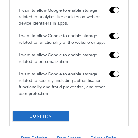
I want to allow Google to enable storage
related to analytics like cookies on web or
device identifiers in apps.
Αθλητισμός
|
27.04.2024 20:11
Άρχισαν τα όργανα στη Λίβερπουλ:
I want to allow Google to enable storage
Επεισόδιο του Σαλάχ με τον Κλοπ - «Αν
related to functionality of the website or app.
μιλήσω, θα βάλω φωτιές»
I want to allow Google to enable storage
Έντονο επεισόδιο Σαλάχ-Κλοπ πριν ο
related to personalization.
Αιγύπτιος περάσει ως αλλαγή στο ματς της
Λίβερπουλ με τη Γουέστ Χαμ
I want to allow Google to enable storage
related to security, including authentication
functionality and fraud prevention, and other
user protection.
CONFIRM