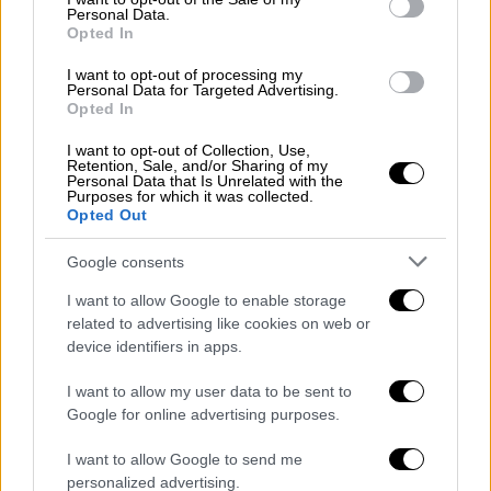
Personal Data.
Opted In
Αθλητισμός
|
11.04.2025 10:56
I want to opt-out of processing my
Ο Σαλάχ έμεινε στη Λίβερπουλ -
Personal Data for Targeted Advertising.
Υπέγραψε νέο διετές συμβόλαιο
Opted In
Η παραμονή του Αιγύπτιου σταρ πέρασε από
I want to opt-out of Collection, Use,
Retention, Sale, and/or Sharing of my
χίλια κύματα
Personal Data that Is Unrelated with the
Purposes for which it was collected.
Opted Out
Google consents
I want to allow Google to enable storage
related to advertising like cookies on web or
device identifiers in apps.
I want to allow my user data to be sent to
Google for online advertising purposes.
I want to allow Google to send me
personalized advertising.