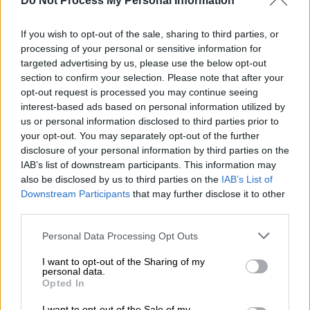
Do Not Process My Personal Information
Αν και η κίνηση χαρακτηρίστηκε από
ορισμένους ως βήμα προς την
If you wish to opt-out of the sale, sharing to third parties, or
ευαισθητοποίηση, αρκετοί σχολιαστές
processing of your personal or sensitive information for
επισημαίνουν ότι η UEFA συνεχίζει να
targeted advertising by us, please use the below opt-out
αποφεύγει να τοποθετηθεί ανοιχτά για τις
section to confirm your selection. Please note that after your
συνθήκες στη Λωρίδα της Γάζας
opt-out request is processed you may continue seeing
interest-based ads based on personal information utilized by
us or personal information disclosed to third parties prior to
your opt-out. You may separately opt-out of the further
disclosure of your personal information by third parties on the
IAB’s list of downstream participants. This information may
also be disclosed by us to third parties on the
IAB’s List of
Downstream Participants
that may further disclose it to other
third parties.
Please note that this website/app uses one or more Google
Personal Data Processing Opt Outs
services and may gather and store information including but
not limited to your visit or usage behaviour. You may click to
I want to opt-out of the Sharing of my
personal data.
grant or deny consent to Google and its third-party tags to
Opted In
use your data for below specified purposes in below Google
consent section.
I want to opt-out of the Sale of my