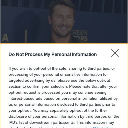
Do Not Process My Personal Information
If you wish to opt-out of the sale, sharing to third parties, or
processing of your personal or sensitive information for
targeted advertising by us, please use the below opt-out
Σινεμά
|
15.04.2024 09:40
section to confirm your selection. Please note that after your
Γκλεν Πάουελ: Θα πρωταγωνιστήσει στο
opt-out request is processed you may continue seeing
interest-based ads based on personal information utilized by
«The Running Man» του Εντγκαρ Ράιτ
us or personal information disclosed to third parties prior to
Η ταινία είναι βασισμένη στο ομώνυμο
your opt-out. You may separately opt-out of the further
disclosure of your personal information by third parties on the
μυθιστόρημα του Στίβεν Κινγκ
IAB’s list of downstream participants. This information may