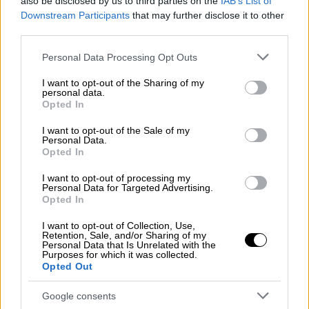
also be disclosed by us to third parties on the
IAB’s List of
Downstream Participants
that may further disclose it to other
third parties.
Please note that this website/app uses one or more Google
Personal Data Processing Opt Outs
services and may gather and store information including but
not limited to your visit or usage behaviour. You may click to
I want to opt-out of the Sharing of my
personal data.
grant or deny consent to Google and its third-party tags to
Opted In
use your data for below specified purposes in below Google
consent section.
I want to opt-out of the Sale of my
Personal Data.
Opted In
I want to opt-out of processing my
Personal Data for Targeted Advertising.
Opted In
I want to opt-out of Collection, Use,
Lifestyle
|
26.03.2024 19:44
Retention, Sale, and/or Sharing of my
Personal Data that Is Unrelated with the
Εγχείρηση καρδιάς για τον Άρνολντ
Purposes for which it was collected.
Σβαρτσενέγκερ: «Σιγά σιγά
Opted Out
μετατρέπομαι σε μηχανή»
Google consents