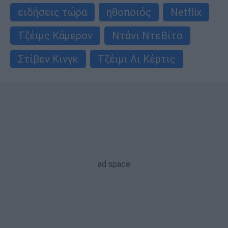
ειδήσεις τώρα
ηθοποιός
Netflix
Τζέιμς Κάμερον
Ντάνι ΝτεΒίτο
Στίβεν Κινγκ
Τζέιμι Λι Κέρτις