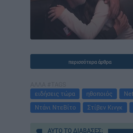
περισσότερα άρθρα
ΑΛΛΑ #TAGS
ειδήσεις τώρα
ηθοποιός
Net
Ντάνι ΝτεΒίτο
Στίβεν Κινγκ
ΑΥΤΟ ΤΟ ΔΙΑΒΑΣΕΣ;