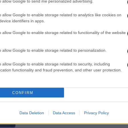
to allow Google to send me personalized advertising.
Running Man» του Εντγκαρ Ράιτ
Η ταινία είναι βασισμένη στο
o allow Google to enable storage related to analytics like cookies on
ομώνυμο μυθιστόρημα του Στίβεν
evice identifiers in apps.
Κινγκ
o allow Google to enable storage related to functionality of the website
o allow Google to enable storage related to personalization.
Lifestyle
|
26.03.2024 19:44
o allow Google to enable storage related to security, including
Εγχείρηση καρδιάς για τον
cation functionality and fraud prevention, and other user protection.
Άρνολντ Σβαρτσενέγκερ: «Σιγά
σιγά μετατρέπομαι σε μηχανή»
CONFIRM
Με δόση χιούμορ αντιμετώπισε ο
πρώην Ρόμποκοπ την τοποθέτηση
βηματοδότη
Data Deletion
Data Access
Privacy Policy