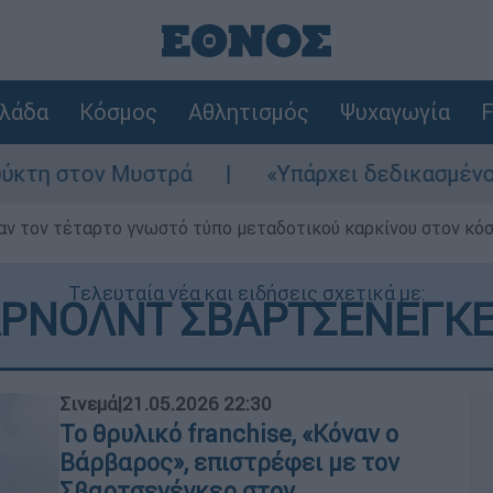
λάδα
Κόσμος
Αθλητισμός
Ψυχαγωγία
F
ά
«Υπάρχει δεδικασμένο απαλλακτικό για α
ν τον τέταρτο γνωστό τύπο μεταδοτικού καρκίνου στον κό
Τελευταία νέα και ειδήσεις σχετικά με:
ΡΝΟΛΝΤ ΣΒΑΡΤΣΕΝΕΓΚ
Σινεμά
|
21.05.2026 22:30
Το θρυλικό franchise, «Κόναν ο
Βάρβαρος», επιστρέφει με τον
Σβαρτσενέγκερ στον