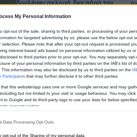
δουλέψει σκληρά, δεν πήρα τον
Κ
ρόλο λόγω του πατέρα μου»
0
ocess My Personal Information
Ο ηθοποιός έχει αποσπάσει πολύ
θετικές κριτικές για την ερμηνεία
to opt-out of the sale, sharing to third parties, or processing of your per
του στη σειρά «The White Lotus»
formation for targeted advertising by us, please use the below opt-out s
r selection. Please note that after your opt-out request is processed y
ΑΠ
eing interest-based ads based on personal information utilized by us or
Τ
disclosed to third parties prior to your opt-out. You may separately opt-
ε
losure of your personal information by third parties on the IAB’s list of
. This information may also be disclosed by us to third parties on the
IA
Λ
Lifestyle
|
13.11.2024 14:50
Participants
that may further disclose it to other third parties.
Κρις Πρατ - Κάθριν
 that this website/app uses one or more Google services and may gath
Σβαρτσενέγκερ: Εγιναν γονείς για
including but not limited to your visit or usage behaviour. You may click 
τρίτη φορά
 to Google and its third-party tags to use your data for below specifi
ogle consent section.
ΑΠ
Την χαρμόσυνη είδηση μοιράστηκαν
Μ
σε κοινή τους ανάρτηση στο
l Data Processing Opt Outs
Α
Instagram
o opt-out of the Sharing of my personal data.