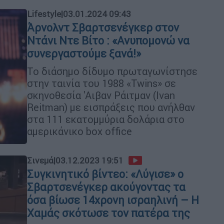
Lifestyle
|
03.01.2024 09:43
Άρνολντ Σβαρτσενέγκερ στον
Ντάνι Ντε Βίτο : «Ανυπομονώ να
συνεργαστούμε ξανά!»
Το διάσημο δίδυμο πρωταγωνίστησε
στην ταινία του 1988 «Twins» σε
σκηνοθεσία 'Αιβαν Ράιτμαν (Ivan
Reitman) με εισπράξεις που ανήλθαν
στα 111 εκατομμύρια δολάρια στο
αμερικάνικο box office
Σινεμά
|
03.12.2023 19:51
Συγκινητικό βίντεο: «Λύγισε» ο
Σβαρτσενέγκερ ακούγοντας τα
όσα βίωσε 14χρονη ισραηλινή – Η
Χαμάς σκότωσε τον πατέρα της