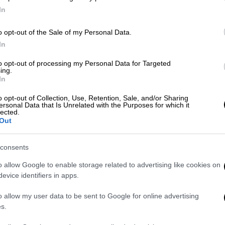
In
Με
o opt-out of the Sale of my Personal Data.
Μ
In
Lifestyle
|
15.09.2024 18:53
0
Αρνολντ Σβαρτσενέγκερ και Ούμα
to opt-out of processing my Personal Data for Targeted
ing.
Θέρμαν ποζάρουν ξανά μαζί 27
In
χρόνια μετά την ταινία «Batman &
o opt-out of Collection, Use, Retention, Sale, and/or Sharing
Robin»
ersonal Data that Is Unrelated with the Purposes for which it
lected.
Πρωταγωνίστησαν μαζί το 1997
Out
consents
o allow Google to enable storage related to advertising like cookies on
evice identifiers in apps.
Σινεμά
|
15.04.2024 09:40
o allow my user data to be sent to Google for online advertising
Γκλεν Πάουελ: Θα
s.
πρωταγωνιστήσει στο «The