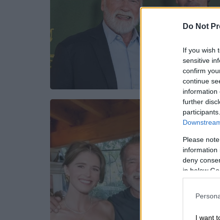
Do Not Pr
If you wish 
sensitive in
confirm you
continue se
information 
further disc
participants
Downstream 
Please note
information 
deny consent
in below Go
Persona
I want t