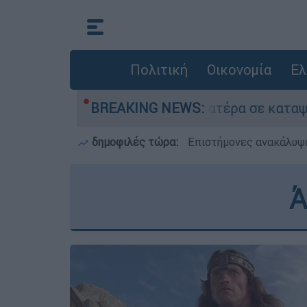
Πολιτική
Οικονομία
Ελ
 τον νεκρό του πατέρα σε καταψύκτη στον Μυστρ
BREAKING NEWS:
δημοφιλές τώρα:
Επιστήμονες ανακάλυψα
Ά