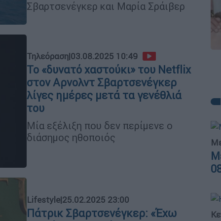
Σβαρτσενέγκερ και Μαρία Σράιβερ
Τηλεόραση
|
03.08.2025 10:49
Το «δυνατό χαστούκι» του Netflix
στον Αρνολντ Σβαρτσενέγκερ
λίγες ημέρες μετά τα γενέθλιά
του
Μία εξέλιξη που δεν περίμενε ο
διάσημος ηθοποιός
Με
Μ
0
Lifestyle
|
25.02.2025 23:00
Πάτρικ Σβαρτσενέγκερ: «Έχω
Κε