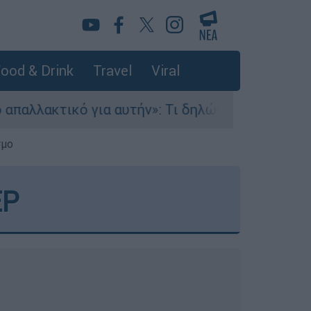
ood & Drink
Travel
Viral
υτήν»: Τι δηλώνει στο ethnos.gr ο Κώστας Παπα
σμο
ΕΡ