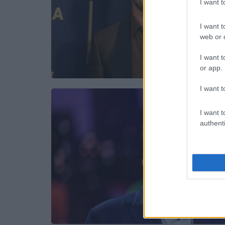
I want 
I want t
web or d
I want t
or app.
I want t
I want t
authenti