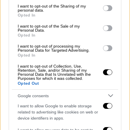
services and may gather and store information including but
not limited to your visit or usage behaviour. You may click to
I want to opt-out of the Sharing of my
personal data.
grant or deny consent to Google and its third-party tags to
Opted In
use your data for below specified purposes in below Google
consent section.
I want to opt-out of the Sale of my
Personal Data.
Opted In
I want to opt-out of processing my
Personal Data for Targeted Advertising.
Opted In
I want to opt-out of Collection, Use,
Retention, Sale, and/or Sharing of my
Personal Data that Is Unrelated with the
Purposes for which it was collected.
Opted Out
Google consents
Πολιτική
|
28.10.2020 19:43
Εγκρίθηκε από το ΚΥΣΕΑ η προμήθεια 32
I want to allow Google to enable storage
νέων τορπιλών για το Πολεμικό Ναυτικό
related to advertising like cookies on web or
device identifiers in apps.
Οι πληροφορίες αναφέρουν ότι η έγκριση
δόθηκε την προηγούμενη εβδομάδα, ενώ οι