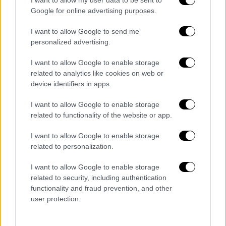
I want to allow my user data to be sent to
νέες τορπίλες αναμένονται στα μέσα του
Google for online advertising purposes.
2021
I want to allow Google to send me
personalized advertising.
I want to allow Google to enable storage
related to analytics like cookies on web or
device identifiers in apps.
I want to allow Google to enable storage
related to functionality of the website or app.
I want to allow Google to enable storage
related to personalization.
I want to allow Google to enable storage
related to security, including authentication
functionality and fraud prevention, and other
user protection.
Πολιτική
|
02.09.2020 20:42
Διαταγή Ερντογάν: Βουλιάξτε ελληνικό