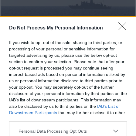
Do Not Process My Personal Information
If you wish to opt-out of the sale, sharing to third parties, or
processing of your personal or sensitive information for
targeted advertising by us, please use the below opt-out
section to confirm your selection. Please note that after your
opt-out request is processed you may continue seeing
interest-based ads based on personal information utilized by
Ελλάδα
|
07.01.2021 23:25
us or personal information disclosed to third parties prior to
Νεα κίνηση πρόκληση των Τούρκων:
your opt-out. You may separately opt-out of the further
Στέλνουν πολεμικά πλοία στην περιοχή
disclosure of your personal information by third parties on the
IAB’s list of downstream participants. This information may
των Ιμίων
also be disclosed by us to third parties on the
IAB’s List of
Σε επιφυλακή βρίσκονται σκάφη της
Downstream Participants
that may further disclose it to other
third parties.
ελληνικής ακτοφυλακής
Please note that this website/app uses one or more Google
Personal Data Processing Opt Outs