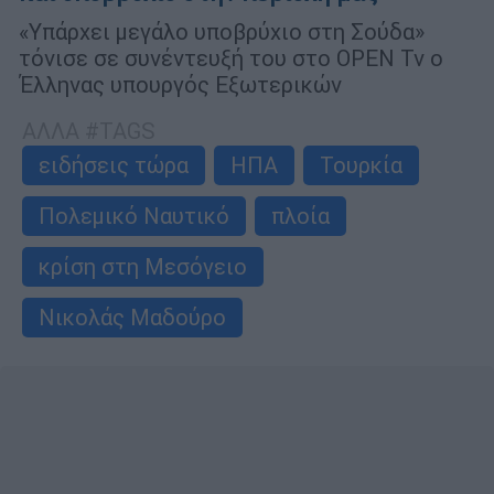
«Υπάρχει μεγάλο υποβρύχιο στη Σούδα»
τόνισε σε συνέντευξή του στο OPEN Tv ο
Έλληνας υπουργός Εξωτερικών
ΑΛΛΑ #TAGS
ειδήσεις τώρα
ΗΠΑ
Τουρκία
Πολεμικό Ναυτικό
πλοία
κρίση στη Μεσόγειο
Νικολάς Μαδούρο