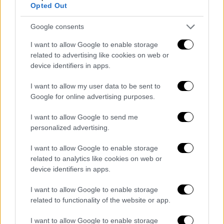
Opted Out
Google consents
Παιδεία
|
16.07.2024 06:56
I want to allow Google to enable storage
Έρευνα: Υψηλά ποσοστά απορρόφησης
related to advertising like cookies on web or
στην αγορά εργασίας για τους
device identifiers in apps.
απόφοιτους της ΑΣΟΕΕ - Εργάζονται 8
I want to allow my user data to be sent to
στους 10
Google for online advertising purposes.
Τι δηλώνουν οι απόφοιτοι των ετών 2021-
I want to allow Google to send me
2024 για τη δουλειά τους και τους μισθούς
personalized advertising.
που λαμβάνουν
I want to allow Google to enable storage
related to analytics like cookies on web or
device identifiers in apps.
I want to allow Google to enable storage
related to functionality of the website or app.
I want to allow Google to enable storage