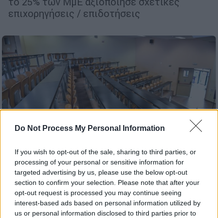
το 25% των ΜμΕ αξιοποίησε σχετικές
επιχορηγήσεις / επιδοτήσεις
Do Not Process My Personal Information
If you wish to opt-out of the sale, sharing to third parties, or
processing of your personal or sensitive information for
targeted advertising by us, please use the below opt-out
section to confirm your selection. Please note that after your
Παιδεία
|
27.07.2024 13:22
opt-out request is processed you may continue seeing
interest-based ads based on personal information utilized by
Πρώτο στην προτίμηση των
us or personal information disclosed to third parties prior to