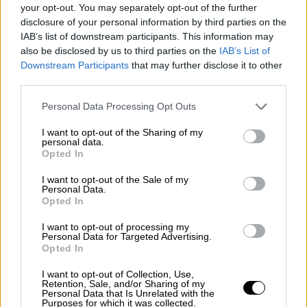
νεοεισερχόμενων φοιτητών το
your opt-out. You may separately opt-out of the further
Οικονομικό Πανεπιστήμιο της Αθήνας -
disclosure of your personal information by third parties on the
Ποια τμήματα τους προσελκύουν
IAB’s list of downstream participants. This information may
also be disclosed by us to third parties on the
IAB’s List of
Οι φοιτητές γνωρίζουν το επίπεδο σπουδών
Downstream Participants
that may further disclose it to other
του ιδρύματος και τα υψηλά ποσοστά
third parties.
απορρόφησης των πτυχιούχων, στην αγορά
Please note that this website/app uses one or more Google
Personal Data Processing Opt Outs
εργασίας
services and may gather and store information including but
not limited to your visit or usage behaviour. You may click to
I want to opt-out of the Sharing of my
personal data.
grant or deny consent to Google and its third-party tags to
Opted In
use your data for below specified purposes in below Google
consent section.
I want to opt-out of the Sale of my
Personal Data.
Opted In
I want to opt-out of processing my
Personal Data for Targeted Advertising.
Opted In
I want to opt-out of Collection, Use,
Retention, Sale, and/or Sharing of my
Personal Data that Is Unrelated with the
Purposes for which it was collected.