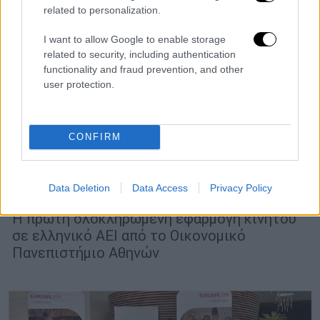
related to personalization.
I want to allow Google to enable storage
related to security, including authentication
functionality and fraud prevention, and other
user protection.
Παιδεία
|
25.04.2024 06:25
CONFIRM
myAUEB: Νέα εφαρμογή «φέρνει» το
Οικονομικό Πανεπιστήμιο στο κινητό
Data Deletion
Data Access
Privacy Policy
των φοιτητών
Η πρώτη ολοκληρωμένη εφαρμογή κινητού
σε ελληνικό ΑΕΙ από το Οικονομικό
Πανεπιστήμιο Αθηνών