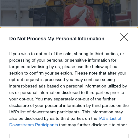
Do Not Process My Personal Information
If you wish to opt-out of the sale, sharing to third parties, or
processing of your personal or sensitive information for
targeted advertising by us, please use the below opt-out
section to confirm your selection. Please note that after your
opt-out request is processed you may continue seeing
Τηλεόραση
|
11.05.2026 15:10
interest-based ads based on personal information utilized by
us or personal information disclosed to third parties prior to
ΑΝΤ1: Ξεκίνησαν τα γυρίσματα για τη
your opt-out. You may separately opt-out of the further
νέα εκπομπή «Extreme Makeover: Home
disclosure of your personal information by third parties on the
Edition» - Τα πρώτα στιγμιότυπα
IAB’s list of downstream participants. This information may
also be disclosed by us to third parties on the
IAB’s List of
Ο Σπύρος Σούλης και οι συνεργάτες του
Downstream Participants
that may further disclose it to other
σήκωσαν τα μανίκια και ξεκίνησαν τα
third parties.
γκρεμίσματα… και τα γυρίσματα