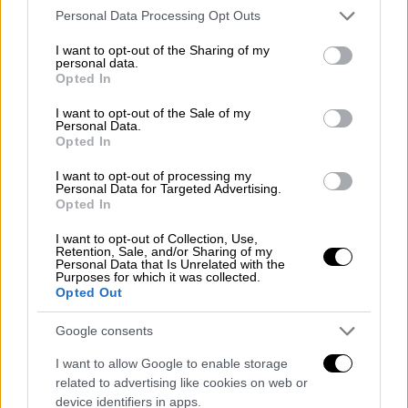
Please note that this website/app uses one or more Google
Personal Data Processing Opt Outs
services and may gather and store information including but
not limited to your visit or usage behaviour. You may click to
I want to opt-out of the Sharing of my
personal data.
grant or deny consent to Google and its third-party tags to
Opted In
use your data for below specified purposes in below Google
consent section.
I want to opt-out of the Sale of my
Personal Data.
Opted In
I want to opt-out of processing my
Personal Data for Targeted Advertising.
Opted In
I want to opt-out of Collection, Use,
Retention, Sale, and/or Sharing of my
Personal Data that Is Unrelated with the
Purposes for which it was collected.
Opted Out
Κόσμος
|
11.05.2026 14:01
Google consents
«Ήταν ένα τέρας, μας κακοποιούσε
I want to allow Google to enable storage
σεξουαλικά για χρόνια» λένε τα παιδιά
related to advertising like cookies on web or
της «μυστικής οικογένειας» του Μάικλ
device identifiers in apps.