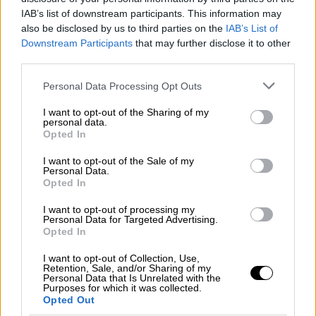
IAB’s list of downstream participants. This information may
also be disclosed by us to third parties on the
IAB’s List of
Downstream Participants
that may further disclose it to other
third parties.
Please note that this website/app uses one or more Google
Personal Data Processing Opt Outs
services and may gather and store information including but
not limited to your visit or usage behaviour. You may click to
I want to opt-out of the Sharing of my
personal data.
grant or deny consent to Google and its third-party tags to
Opted In
use your data for below specified purposes in below Google
consent section.
I want to opt-out of the Sale of my
Personal Data.
Opted In
I want to opt-out of processing my
Personal Data for Targeted Advertising.
Opted In
Κόσμος
|
11.05.2026 14:01
«Ήταν ένα τέρας, μας κακοποιούσε
I want to opt-out of Collection, Use,
Retention, Sale, and/or Sharing of my
σεξουαλικά για χρόνια» λένε τα παιδιά
Personal Data that Is Unrelated with the
Purposes for which it was collected.
της «μυστικής οικογένειας» του Μάικλ
Opted Out
Τζάκσον