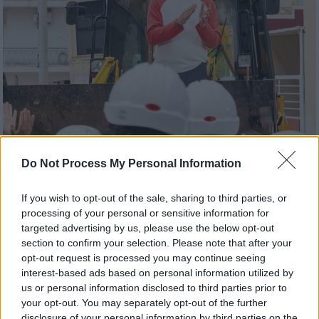
Do Not Process My Personal Information
Τηλεόραση
|
11.05.2026 15:10
ΑΝΤ1: Ξεκίνησαν τα γυρίσματα για τη
If you wish to opt-out of the sale, sharing to third parties, or
processing of your personal or sensitive information for
νέα εκπομπή «Extreme Makeover: Home
targeted advertising by us, please use the below opt-out
Edition» - Τα πρώτα στιγμιότυπα
section to confirm your selection. Please note that after your
opt-out request is processed you may continue seeing
Ο Σπύρος Σούλης και οι συνεργάτες του
interest-based ads based on personal information utilized by
σήκωσαν τα μανίκια και ξεκίνησαν τα
us or personal information disclosed to third parties prior to
γκρεμίσματα… και τα γυρίσματα
your opt-out. You may separately opt-out of the further
disclosure of your personal information by third parties on the