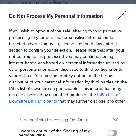
που τον επισκέφθηκαν
Do Not Process My Personal Information
If you wish to opt-out of the sale, sharing to third parties, or
processing of your personal or sensitive information for
targeted advertising by us, please use the below opt-out
section to confirm your selection. Please note that after your
opt-out request is processed you may continue seeing
interest-based ads based on personal information utilized by
us or personal information disclosed to third parties prior to
your opt-out. You may separately opt-out of the further
disclosure of your personal information by third parties on the
IAB’s list of downstream participants. This information may
also be disclosed by us to third parties on the
IAB’s List of
Downstream Participants
that may further disclose it to other
third parties.
Πολιτική
|
27.04.2022 15:07
Please note that this website/app uses one or more Google
Personal Data Processing Opt Outs
Υπουργείο Εξωτερικών: Η Ελλάδα
services and may gather and store information including but
καταδικάζει την ισόβια κάθειρξη στον
not limited to your visit or usage behaviour. You may click to
I want to opt-out of the Sharing of my
personal data.