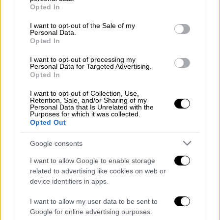
Οσμάν Καβαλά και καλεί την Τουρκία να
grant or deny consent to Google and its third-party tags to
Opted In
use your data for below specified purposes in below Google
τον απελευθερώσει
consent section.
I want to opt-out of the Sale of my
«Η απόφαση αυτή έρχεται σε πλήρη
Personal Data.
Opted In
αντίθεση με τις διεθνείς υποχρεώσεις που
έχει αναλάβει η Τουρκία», αναφέρει το ΥΠΕΞ
I want to opt-out of processing my
Personal Data for Targeted Advertising.
Opted In
I want to opt-out of Collection, Use,
Retention, Sale, and/or Sharing of my
Personal Data that Is Unrelated with the
Purposes for which it was collected.
Opted Out
Google consents
I want to allow Google to enable storage
related to advertising like cookies on web or
device identifiers in apps.
I want to allow my user data to be sent to
Google for online advertising purposes.