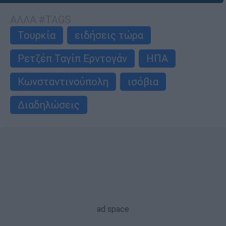
ΑΛΛΑ #TAGS
Τουρκία
ειδήσεις τώρα
Ρετζέπ Ταγίπ Ερντογάν
ΗΠΑ
Κωνσταντινούπολη
ισόβια
Διαδηλώσεις