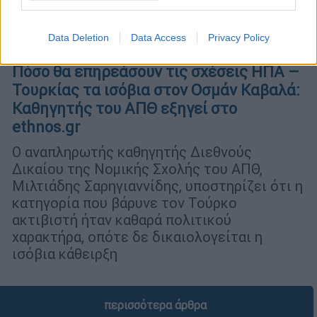
Data Deletion
Data Access
Privacy Policy
Κόσμος
|
27.04.2022 07:25
Πόσο θα επηρεάσουν τις σχέσεις ΗΠΑ –
Τουρκίας τα ισόβια στον Οσμάν Καβαλά:
Καθηγητής του ΑΠΘ εξηγεί στο
ethnos.gr
Ο αναπληρωτής καθηγητής Διεθνούς
Δικαίου της Νομικής Σχολής του ΑΠΘ,
Μιλτιάδης Σαρηγιαννίδης, υποστηρίζει ότι η
κατηγορία που βάρυνε τον Τούρκο
ακτιβιστή ήταν καθαρά πολιτικού
χαρακτήρα, οπότε δε δικαιολογείται η
ισόβια κάθειρξη
περισσότερα άρθρα