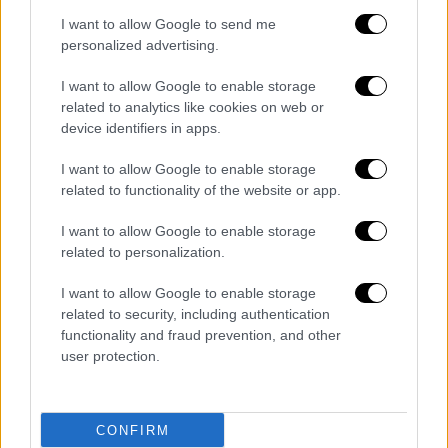
I want to allow Google to send me
Κόσμος
|
27.04.2022 10:38
personalized advertising.
Διαδηλώσεις σε Κωνσταντινούπολη και
I want to allow Google to enable storage
Άγκυρα για την απόφαση εις βάρος του
related to analytics like cookies on web or
Καβαλά – 51 προσαγωγές
device identifiers in apps.
Προσήχθη και ένας Τούρκος δημοσιογράφος
I want to allow Google to enable storage
related to functionality of the website or app.
I want to allow Google to enable storage
related to personalization.
I want to allow Google to enable storage
related to security, including authentication
functionality and fraud prevention, and other
user protection.
CONFIRM