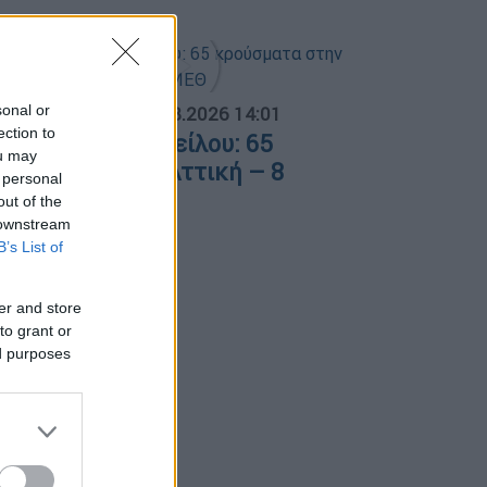
sonal or
ΟΣΠΑΣΜΑΤΑ...
|
08.08.2026 14:01
ection to
ός του Δυτικού Νείλου: 65
ou may
ρούσματα στην Αττική – 8
 personal
σθενείς σε ΜΕΘ
out of the
 downstream
B’s List of
er and store
to grant or
ed purposes