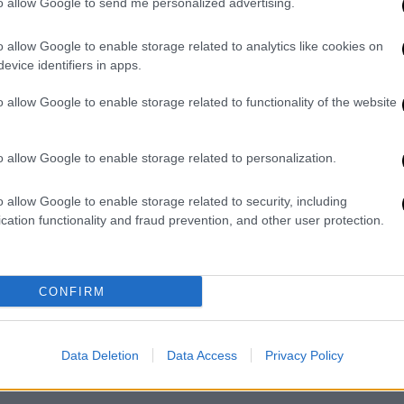
Ήταν πρόγονος του T-Rex
to allow Google to send me personalized advertising.
O «πρόγονος» του T-Rex ήταν πολύ
o allow Google to enable storage related to analytics like cookies on
μικρότερος σε μέγεθος,
evice identifiers in apps.
o allow Google to enable storage related to functionality of the website
Κόσμος
|
11.01.2025 18:45
o allow Google to enable storage related to personalization.
«Ήθελα και δεν ήθελα να μάθω»:
Συγγενείς δεκάδων θυμάτων ενός
o allow Google to enable storage related to security, including
serial killer παίρνουν απαντήσεις
cation functionality and fraud prevention, and other user protection.
μετά από δεκαετίες
Στα τέλη της δεκαετίας του 1990,
χιλιάδες ανθρώπινα κόκαλα και
CONFIRM
θραύσματα οστών εντοπίστηκαν στη
φάρμα ενός κατά συρροή δολοφόνου -
Σε ποιους ανήκαν τα μακάβρια
Data Deletion
Data Access
Privacy Policy
ευρήματα;