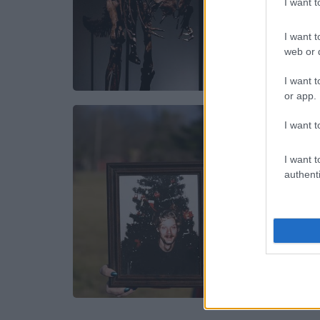
I want 
I want t
web or d
I want t
or app.
I want t
I want t
authenti