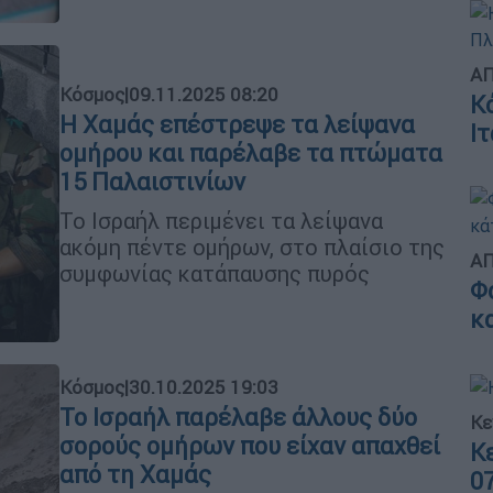
ΑΠ
Κόσμος
|
09.11.2025 08:20
Κ
Η Χαμάς επέστρεψε τα λείψανα
Ι
ομήρου και παρέλαβε τα πτώματα
15 Παλαιστινίων
Το Ισραήλ περιμένει τα λείψανα
ακόμη πέντε ομήρων, στο πλαίσιο της
ΑΠ
συμφωνίας κατάπαυσης πυρός
Φ
κ
Κόσμος
|
30.10.2025 19:03
Το Ισραήλ παρέλαβε άλλους δύο
Κε
σορούς ομήρων που είχαν απαχθεί
Κ
από τη Χαμάς
0