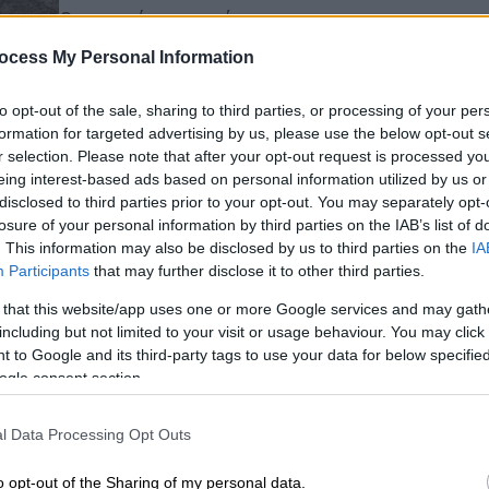
Οι σοροί των ομήρων, που
παραδόθηκαν στον ισραηλινό στρατό
ocess My Personal Information
και τη Σιν Μπετ, την υπηρεσία
εσωτερικής ασφαλείας, θα
to opt-out of the sale, sharing to third parties, or processing of your per
ΑΠ
μεταφερθούν στο Ισραήλ
formation for targeted advertising by us, please use the below opt-out s
Ι
r selection. Please note that after your opt-out request is processed y
κ
eing interest-based ads based on personal information utilized by us or
α
disclosed to third parties prior to your opt-out. You may separately opt-
losure of your personal information by third parties on the IAB’s list of
Ιστορία
|
26.10.2025 13:50
. This information may also be disclosed by us to third parties on the
IA
Από τι ξεκληρίστηκε ο στρατός
Participants
that may further disclose it to other third parties.
του Ναπολέοντα; Η έρευνα που
 that this website/app uses one or more Google services and may gath
δίνει νέες απαντήσεις
including but not limited to your visit or usage behaviour. You may click 
 to Google and its third-party tags to use your data for below specifi
Ειδικοί εξέτασαν 13 δόντια που είχαν
ogle consent section.
βρεθεί σε ομαδικό τάφο στη
Λιθουανία το 2001
l Data Processing Opt Outs
o opt-out of the Sharing of my personal data.