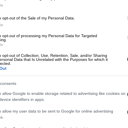
In
Κόσμος
|
19.10.2025 08:17
Γάζα: Η Χαμάς παρέδωσε τις
o opt-out of the Sale of my Personal Data.
σορούς άλλων δύο ομήρων και
In
προειδοποιεί για «σημαντικές
to opt-out of processing my Personal Data for Targeted
καθυστερήσεις»
ing.
In
Η Χαμάς ανακοίνωσε ότι το κλείσιμο
o opt-out of Collection, Use, Retention, Sale, and/or Sharing
του περάσματος της Ράφα θα
ersonal Data that Is Unrelated with the Purposes for which it
καθυστερήσει την παράδοση των
lected.
Out
λειψάνων των ομήρων
consents
o allow Google to enable storage related to advertising like cookies on
Κόσμος
|
20.06.2025 04:00
evice identifiers in apps.
Λείψανα άγνωστου είδους
o allow my user data to be sent to Google for online advertising
δεινοσαύρου βρέθηκαν ξεχασμένα
s.
σε ινστιτούτο στη Μογγολία -