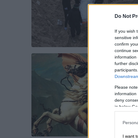
Do Not Pr
If you wish 
sensitive in
confirm you
continue se
information 
further disc
participants
Downstream 
Please note
information 
deny consent
in below Go
Persona
I want t