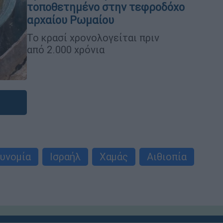
τοποθετημένο στην τεφροδόχο
αρχαίου Ρωμαίου
Το κρασί χρονολογείται πριν
από 2.000 χρόνια
υνομία
Ισραήλ
Χαμάς
Αιθιοπία