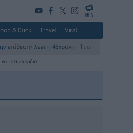
ood & Drink
Travel
Viral
έει η 46χρονη - Τι αποκάλυψε στους αστυνομικού
 νο1 στην καρδιά...