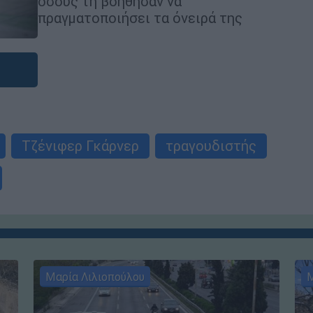
όσους τη βοήθησαν να
πραγματοποιήσει τα όνειρά της
Τζένιφερ Γκάρνερ
τραγουδιστής
Μαρία Λιλιοπούλου
Μ