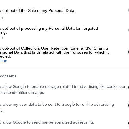
Lifestyle
|
09.09.2023 12:53
o opt-out of the Sale of my Personal Data.
Ο Μαρκ Άντονι απέκτησε το δικό
In
ΑΘ
του αστέρι στη «Λεωφόρο της
to opt-out of processing my Personal Data for Targeted
Α
Δόξας»
ing.
In
Σύμφωνα με τους διοργανωτές, ο
o opt-out of Collection, Use, Retention, Sale, and/or Sharing
τραγουδιστής έλαβε το αστέρι με
ersonal Data that Is Unrelated with the Purposes for which it
αριθμό 2.762 στη διεύθυνση 6284
lected.
Out
Hollywood Blvd κοντά στην ιστορική
διασταύρωση Χόλιγουντ και Βάιν
consents
o allow Google to enable storage related to advertising like cookies on
evice identifiers in apps.
Lifestyle
|
20.06.2023 10:00
Μαρκ Άντονι: Έγινε πατέρας για
o allow my user data to be sent to Google for online advertising
έβδομη φορά – Η φωτογραφία με
s.
το νεογέννητο παιδί του
to allow Google to send me personalized advertising.
Ο Μαρκ Άντονι (Marc Anthony) και η