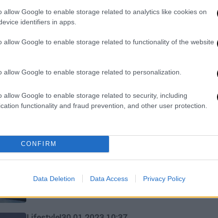
σύζυγός του Νάντια Φερέιρα (Nadia
o allow Google to enable storage related to analytics like cookies on
Ferreira) απέκτησαν το πρώτο τους
evice identifiers in apps.
παιδί ανήμερα της Ημέρας του
πατέρα (18/06)
o allow Google to enable storage related to functionality of the website
o allow Google to enable storage related to personalization.
Lifestyle
|
15.02.2023 22:00
Ο Μαρκ Άντονι και η Νάντια
o allow Google to enable storage related to security, including
Φερέιρα περιμένουν το πρώτο
cation functionality and fraud prevention, and other user protection.
τους παιδί - Πατέρας για έβδομη
φορά ο τραγουδιστής
CONFIRM
Στο στιγμιότυπο που δημοσίευσαν ο
τραγουδιστής φαίνεται να έχει το
χέρι του πάνω στην φουσκωμένη
Data Deletion
Data Access
Privacy Policy
κοιλιά της Φερέιρα
Lifestyle
|
30.01.2023 10:37