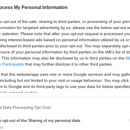
Δομινικανή Δημοκρατία
ocess My Personal Information
Ούτε ο ίδιος ούτε η οικογένεια του
ΑΠ
βρίσκονταν στο σπίτι την ώρα που
to opt-out of the sale, sharing to third parties, or processing of your per
Μ
ξέσπασε η φωτιά
formation for targeted advertising by us, please use the below opt-out s
Α
r selection. Please note that after your opt-out request is processed y
eing interest-based ads based on personal information utilized by us or
disclosed to third parties prior to your opt-out. You may separately opt-
losure of your personal information by third parties on the IAB’s list of
. This information may also be disclosed by us to third parties on the
IA
Κε
Participants
that may further disclose it to other third parties.
Lifestyle
|
19.06.2024 16:48
Κ
Προ των πυλών το διαζύγιο της
 that this website/app uses one or more Google services and may gath
0
including but not limited to your visit or usage behaviour. You may click 
Τζένιφερ Λόπεζ και του Μπεν
 to Google and its third-party tags to use your data for below specifi
Αφλεκ
ogle consent section.
Σε πώληση η πολυτελής έπαυλη του
ζεύγους
l Data Processing Opt Outs
ΑΠ
Β
o opt-out of the Sharing of my personal data.
θ
In