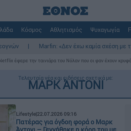
λάδα
Κόσμος
Αθλητισμός
Ψυχαγωγία
F
Marfin: «Δεν έχω καμία σχέση με την επίθεση» λ
Netflix έφερε την ταινιάρα του Νόλαν που οι φαν έχουν κρυφό
Τελευταία νέα και ειδήσεις σχετικά με:
ΜΑΡΚ ΆΝΤΟΝΙ
Lifestyle
|
22.07.2026 09:16
Πατέρας για όγδοη φορά ο Μαρκ
Άντονι – Γεννήθηκε η κόρη του με