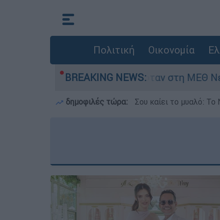
Πολιτική
Οικονομία
Ελ
ημερών - Νοσηλευόταν στη ΜΕΘ Νεογνών
BREAKING NEWS:
δημοφιλές τώρα:
Σου καίει το μυαλό: Το 