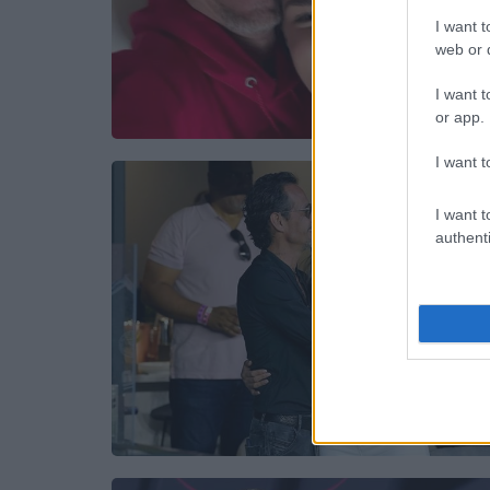
I want t
web or d
I want t
or app.
I want t
I want t
authenti