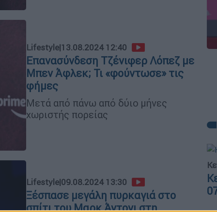
Lifestyle
|
13.08.2024 12:40
Επανασύνδεση Τζένιφερ Λόπεζ με
Μπεν Άφλεκ; Τι «φούντωσε» τις
φήμες
Μετά από πάνω από δύιο μήνες
χωριστής πορείας
Κε
Κ
Lifestyle
|
09.08.2024 13:30
0
Ξέσπασε μεγάλη πυρκαγιά στο
σπίτι του Μαρκ Άντονι στη