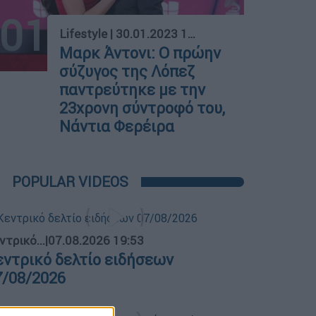
01
Lifestyle
|
30.01.2023 10:37
Μαρκ Άντονι: O πρώην
σύζυγος της Λόπεζ
παντρεύτηκε με την
23χρονη σύντροφό του,
Νάντια Φερέιρα
POPULAR VIDEOS
ντρικό...
|
07.08.2026 19:53
εντρικό δελτίο ειδήσεων
7/08/2026