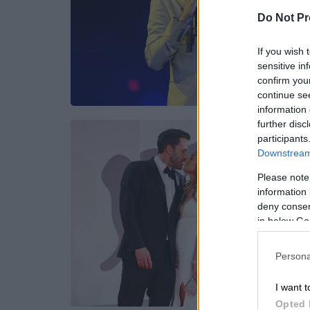
Do Not Pr
If you wish 
sensitive in
confirm you
continue se
information 
further disc
participants
Downstream 
Please note
information 
deny consent
in below Go
Persona
I want t
Opted 