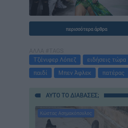
περισσότερα άρθρα
ΑΛΛΑ #TAGS
Τζένιφερ Λόπεζ
ειδήσεις τώρα
παιδί
Μπεν Άφλεκ
πατέρας
ΑΥΤΟ ΤΟ ΔΙΑΒΑΣΕΣ;
Κώστας Ασημακόπουλος