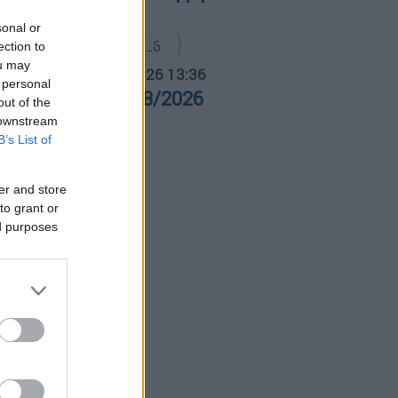
sonal or
ection to
ou may
α Ελλάδος...
|
05.08.2026 13:36
 personal
ρα Ελλάδος 05/08/2026
out of the
 downstream
B’s List of
er and store
to grant or
ed purposes