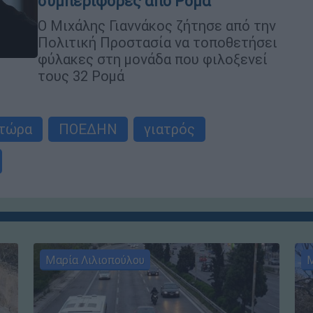
συμπεριφορές από Ρομά
Ο Μιχάλης Γιαννάκος ζήτησε από την
Πολιτική Προστασία να τοποθετήσει
φύλακες στη μονάδα που φιλοξενεί
τους 32 Ρομά
 τώρα
ΠΟΕΔΗΝ
γιατρός
Μαρία Λιλιοπούλου
Μ