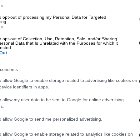
In
to opt-out of processing my Personal Data for Targeted
ing.
In
Ελλάδα
|
06.09.2020 09:20
o opt-out of Collection, Use, Retention, Sale, and/or Sharing
Σοβαρός τραυματισμός δύο
ersonal Data that Is Unrelated with the Purposes for which it
lected.
ανήλικων: Τους πέταξε αμάξι από
Out
γέφυρα στη Λάρισα
Το αγόρι έχει τραυματιστεί πιο
consents
σοβαρά
o allow Google to enable storage related to advertising like cookies on
evice identifiers in apps.
o allow my user data to be sent to Google for online advertising
s.
to allow Google to send me personalized advertising.
Ελλάδα
|
13.08.2020 08:27
o allow Google to enable storage related to analytics like cookies on
Κορονοϊός: Αποσωληνώθηκε η