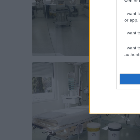
web or d
I want t
or app.
I want t
I want t
authenti