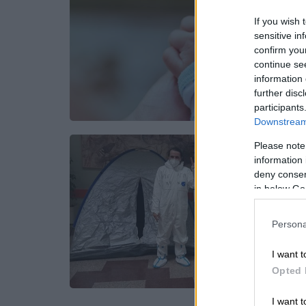
If you wish 
sensitive in
confirm you
continue se
information 
further disc
participants
Downstream 
Please note
information 
deny consent
in below Go
Persona
I want t
Opted 
I want t