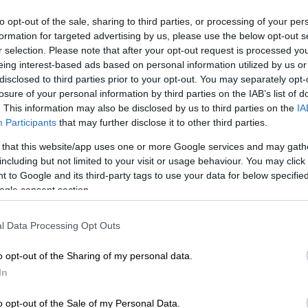
δεν μας δίνει το μωρό μας»,
to opt-out of the sale, sharing to third parties, or processing of your per
καταγγέλλει στο Open πατέρας
formation for targeted advertising by us, please use the below opt-out s
βρέφους
r selection. Please note that after your opt-out request is processed y
Ώρ
eing interest-based ads based on personal information utilized by us or
Όσα είπε ο πατέρας του παιδιού στο
Ώ
disclosed to third parties prior to your opt-out. You may separately opt-
Open
losure of your personal information by third parties on the IAB’s list of
. This information may also be disclosed by us to third parties on the
IA
Participants
that may further disclose it to other third parties.
Ελλάδα
|
05.12.2020 17:37
 that this website/app uses one or more Google services and may gath
Απεργός πείνας στο ethnos.gr:
including but not limited to your visit or usage behaviour. You may click 
 to Google and its third-party tags to use your data for below specifi
«Απεργία μέχρι να πέσουν και τα
ogle consent section.
τσιμέντα»
Δεκάδες συνάδελφοι του Λάμπρου
l Data Processing Opt Outs
Τσάπαλη τον υποστηρίζουν στην
είσοδο του νοσοκομείου Λάρισας
o opt-out of the Sharing of my personal data.
ενώ ο ίδιος μιλάει για τα αιτήματα
In
που τον οδήγησαν στην απεργία
πείνας
o opt-out of the Sale of my Personal Data.