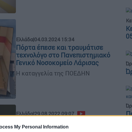
Κε
Κ
0
Ελλάδα
|
04.03.2024 15:34
Πόρτα έπεσε και τραυμάτισε
τεχνολόγο στο Πανεπιστημιακό
Γενικό Νοσοκομείο Λάρισας
Ώρ
Ώ
Η καταγγελία της ΠΟΕΔΗΝ
Ώρ
Π
Ελλάδα
|
29.08.2022 09:07
Γ
Απίστευτη ιστορία
ocess My Personal Information
φ
γραφειοκρατίας: «Το νοσοκομείο