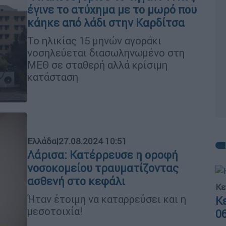
έγινε το ατύχημα με το μωρό που
κάηκε από λάδι στην Καρδίτσα
Το ηλικίας 15 μηνών αγοράκι
νοσηλεύεται διασωληνωμένο στη
ΜΕΘ σε σταθερή αλλά κρίσιμη
κατάσταση
Ελλάδα
|
27.08.2024 10:51
Λάρισα: Κατέρρευσε η οροφή
νοσοκομείου τραυματίζοντας
ασθενή στο κεφάλι
Κε
Ήταν έτοιμη να καταρρεύσει και η
Κ
μεσοτοιχία!
0