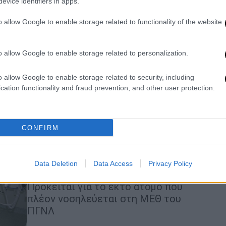
evice identifiers in apps.
27χρονη γιατρός από το
Πανεπιστημιακό Λάρισας
o allow Google to enable storage related to functionality of the website
Παραμένει διασωληνωμένος ο
58χρονος παιδίατρος από το Βόλο
o allow Google to enable storage related to personalization.
o allow Google to enable storage related to security, including
cation functionality and fraud prevention, and other user protection.
Ελλάδα
|
12.08.2020 12:17
CONFIRM
Διασωληνώθηκε 27χρονη γιατρός
στο Πανεπιστημιακό Νοσοκομείο
Data Deletion
Data Access
Privacy Policy
Λάρισας
Πρόκειται για το έκτο άτομο που
πλέον νοσηλεύεται στη ΜΕΘ του
ΠΓΝΛ