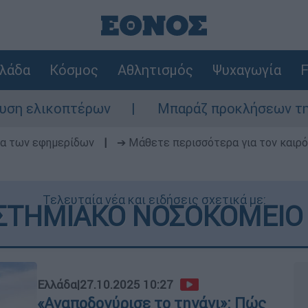
λάδα
Κόσμος
Αθλητισμός
Ψυχαγωγία
F
ρων
Μπαράζ προκλήσεων της Άγκυρας στο Α
δα των εφημερίδων
|
➔ Μάθετε περισσότερα για τον καιρό
Τελευταία νέα και ειδήσεις σχετικά με:
ΣΤΗΜΙΑΚΟ ΝΟΣΟΚΟΜΕΙΟ 
Ελλάδα
|
27.10.2025 10:27
«Αναποδογύρισε το τηγάνι»: Πώς