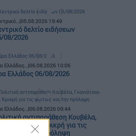
ντρικό...
|
05.08.2026 19:49
εντρικό δελτίο ειδήσεων
5/08/2026
α Ελλάδος...
|
06.08.2026 10:06
ρα Ελλάδος 06/08/2026
α Ελλάδος...
|
06.08.2026 09:44
ολιτική αντιπαράθεση Κουβέλα,
κανιάτσου και Κρικρή για τις
ωτιές και την πρόληψη