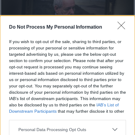
Do Not Process My Personal Information
If you wish to opt-out of the sale, sharing to third parties, or
processing of your personal or sensitive information for
targeted advertising by us, please use the below opt-out
section to confirm your selection. Please note that after your
opt-out request is processed you may continue seeing
interest-based ads based on personal information utilized by
Πολιτική
|
14.06.2019 20:06
us or personal information disclosed to third parties prior to
Εκλογές 2019: Υποψήφιος με τον ΣΥΡΙΖΑ
your opt-out. You may separately opt-out of the further
ο Τέρενς Κουίκ
disclosure of your personal information by third parties on the
IAB’s list of downstream participants. This information may
Από τους ΑΝΕΛ στον ΣΥΡΙΖΑ
also be disclosed by us to third parties on the
IAB’s List of
Downstream Participants
that may further disclose it to other
third parties.
Please note that this website/app uses one or more Google
Personal Data Processing Opt Outs
services and may gather and store information including but