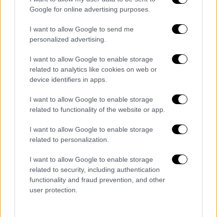
Google for online advertising purposes.
I want to allow Google to send me
personalized advertising.
I want to allow Google to enable storage
related to analytics like cookies on web or
device identifiers in apps.
I want to allow Google to enable storage
Πολιτική
|
11.02.2019 22:13
related to functionality of the website or app.
Αιχμές Καμμένου για Βούτση-Κουίκ:
I want to allow Google to enable storage
«Ούτε ο Παττακός δεν τα έκανε»
related to personalization.
Με ανάρτησή του στο Twitter ο πρώην
I want to allow Google to enable storage
κυβερνητικός εταίρος ανέφερε ότι ο
related to security, including authentication
Τέρενς Κουίκ ορκίστηκε ανεξάρτητος
functionality and fraud prevention, and other
βουλευτής χωρίς να υπάρχει τυπική
user protection.
επιστολή ανεξαρτητοποίησης