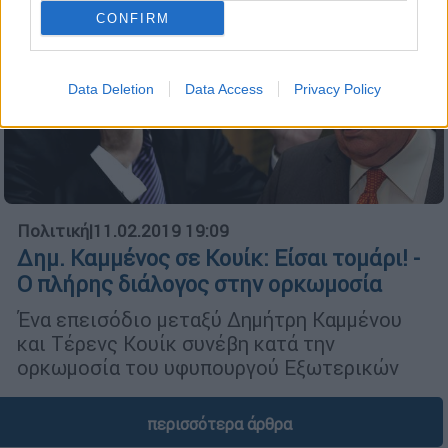
CONFIRM
Data Deletion
Data Access
Privacy Policy
Πολιτική
|
11.02.2019 19:09
Δημ. Καμμένος σε Κουίκ: Είσαι τομάρι! -
Ο πλήρης διάλογος στην ορκωμοσία
Ένα επεισόδιο μεταξύ Δημήτρη Καμμένου
και Τέρενς Κουίκ συνέβη κατά την
ορκωμοσία του υφυπουργού Εξωτερικών
περισσότερα άρθρα