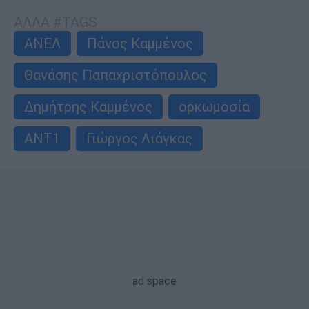
ΑΛΛΑ #TAGS
ΑΝΕΛ
Πάνος Καμμένος
Θανάσης Παπαχριστόπουλος
Δημήτρης Καμμένος
ορκωμοσία
ΑΝΤ1
Γιώργος Λιάγκας