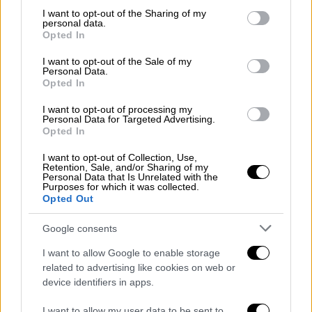
not limited to your visit or usage behaviour. You may click to
I want to opt-out of the Sharing of my
personal data.
grant or deny consent to Google and its third-party tags to
Opted In
use your data for below specified purposes in below Google
consent section.
I want to opt-out of the Sale of my
Personal Data.
Opted In
I want to opt-out of processing my
Πολιτική
|
14.02.2019 17:16
Personal Data for Targeted Advertising.
Νέο επεισόδιο Δημήτρη Καμμένου-
Opted In
Τέρενς Κουίκ
I want to opt-out of Collection, Use,
Retention, Sale, and/or Sharing of my
«Μπράβο Τέρενς! Μπράβο που είσαι υπέρ
Personal Data that Is Unrelated with the
Purposes for which it was collected.
του ουδετερόθρησκου κράτους», φώναξε,
Opted Out
μεταξύ άλλων, ο Δημ. Καμμένος
απευθυνόμενος στον Τέρενς Κουίκ
Google consents
I want to allow Google to enable storage
related to advertising like cookies on web or
device identifiers in apps.
I want to allow my user data to be sent to