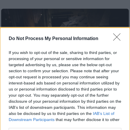
Do Not Process My Personal Information
If you wish to opt-out of the sale, sharing to third parties, or
processing of your personal or sensitive information for
targeted advertising by us, please use the below opt-out
section to confirm your selection. Please note that after your
opt-out request is processed you may continue seeing
interest-based ads based on personal information utilized by
us or personal information disclosed to third parties prior to
your opt-out. You may separately opt-out of the further
disclosure of your personal information by third parties on the
Πολιτική
|
27.01.2026 06:36
IAB’s list of downstream participants. This information may
Το σχέδιο της κυβέρνησης για την ψήφο
also be disclosed by us to third parties on the
IAB’s List of
των αποδήμων- Πόσες ψήφοι
Downstream Participants
that may further disclose it to other
χρειάζονται στη Βουλή
third parties.