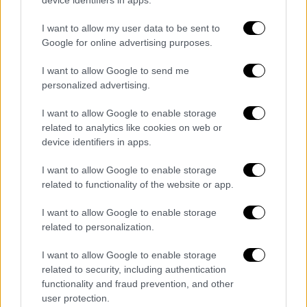
device identifiers in apps.
Πολιτική
|
26.01.2026 16:49
I want to allow my user data to be sent to
Τι προβλέπει το νομοσχέδιο για την
Google for online advertising purposes.
επιστολική ψήφο - Οι έδρες και η πρώτη
I want to allow Google to send me
συνεδρίαση της άτυπης διακομματικής
personalized advertising.
επιτροπής
I want to allow Google to enable storage
Επιστολική ψήφος για τους εκτός
related to analytics like cookies on web or
επικράτειας εκλογείς και εκλογική
device identifiers in apps.
περιφέρεια απόδημου ελληνισμού με τρεις
έδρες
I want to allow Google to enable storage
related to functionality of the website or app.
I want to allow Google to enable storage
related to personalization.
I want to allow Google to enable storage
related to security, including authentication
functionality and fraud prevention, and other
user protection.