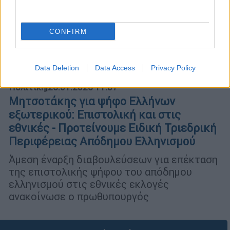
CONFIRM
Data Deletion
Data Access
Privacy Policy
Πολιτική
|
26.01.2026 11:57
Μητσοτάκης για ψήφο Ελλήνων
εξωτερικού: Επιστολική και στις
εθνικές - Προτείνουμε Ειδική Τριεδρική
Περιφέρειας Απόδημου Ελληνισμού
Άμεση έναρξη διαβουλεύσεων για επέκταση
της επιστολικής ψήφου του απόδημου
ελληνισμού στις εθνικές εκλογές
ανακοίνωσε ο πρωθυπουργός