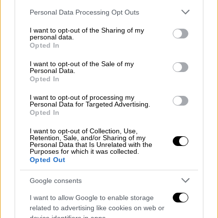
Τη θεσμοθέτηση της επιστολικής
Please note that this website/app uses one or more Google
Personal Data Processing Opt Outs
ψήφου στις βουλευτικές εκλογές,
services and may gather and store information including but
not limited to your visit or usage behaviour. You may click to
I want to opt-out of the Sharing of my
αποκλειστικά για τους εκλογείς που
personal data.
grant or deny consent to Google and its third-party tags to
βρίσκονται εκτός της χώρας, προτείνει η
Opted In
use your data for below specified purposes in below Google
κυβέρνηση
consent section.
I want to opt-out of the Sale of my
Personal Data.
Opted In
I want to opt-out of processing my
Personal Data for Targeted Advertising.
Opted In
I want to opt-out of Collection, Use,
Retention, Sale, and/or Sharing of my
Personal Data that Is Unrelated with the
Purposes for which it was collected.
Opted Out
Google consents
I want to allow Google to enable storage
related to advertising like cookies on web or