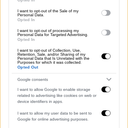
«Ανάσα» για χιλιάδες επαγγελματίες:
Opted In
use your data for below specified purposes in below Google
Βήμα-βήμα η διαδικασία για τη 10ετή
consent section.
I want to opt-out of the Sale of my
παραγραφή οφειλών
Personal Data.
Opted In
Σημαντική ελάφρυνση για χιλιάδες
I want to opt-out of processing my
ελεύθερους επαγγελματίες και εργοδότες η
Personal Data for Targeted Advertising.
παραγραφή
Opted In
I want to opt-out of Collection, Use,
Retention, Sale, and/or Sharing of my
Personal Data that Is Unrelated with the
Purposes for which it was collected.
Opted Out
Google consents
I want to allow Google to enable storage
related to advertising like cookies on web or
device identifiers in apps.
I want to allow my user data to be sent to
Google for online advertising purposes.