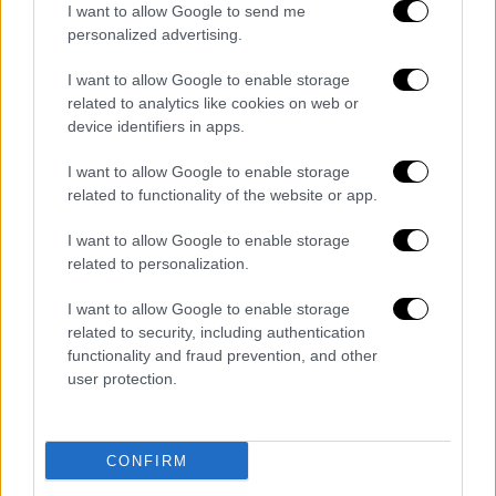
I want to allow Google to send me
personalized advertising.
Οικονομία
|
30.10.2022 21:21
I want to allow Google to enable storage
Ανησυχία για τον ενεργειακό «τουρισμό»
related to analytics like cookies on web or
που φουσκώνει τις ληξιπρόθεσμες
device identifiers in apps.
οφειλές - Στο τραπέζι Τειρεσίας στο
I want to allow Google to enable storage
ρεύμα
related to functionality of the website or app.
«Φρένο» στον «ενεργειακό τουρισμό» που
I want to allow Google to enable storage
φουσκώνει τις ληξιπρόθεσμες
related to personalization.
οφειλές θέλουν να βάλουν οι πάροχοι
ενέργειας
I want to allow Google to enable storage
related to security, including authentication
functionality and fraud prevention, and other
user protection.
CONFIRM