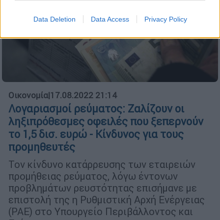
Data Deletion
Data Access
Privacy Policy
Οικονομία
|
17.08.2022 21:14
Λογαριασμοί ρεύματος: Ζαλίζουν οι
ληξιπρόθεσμες οφειλές που ξεπερνούν
το 1,5 δισ. ευρώ - Κίνδυνος για τους
προμηθευτές
Τον κίνδυνο κατάρρευσης των εταιρειών
προμήθειας ρεύματος, λόγω έντονων
προβλημάτων ρευστότητας επισήμανε με
επιστολή της η Ρυθμιστική Αρχή Ενέργειας
(ΡΑΕ) στο Υπουργείο Περιβάλλοντος και