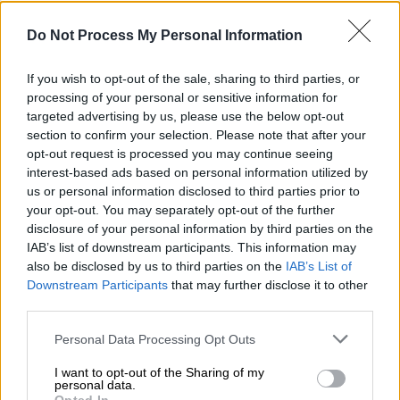
Οι πράξεις τελέστηκαν στη Θεσσαλονίκη
Do Not Process My Personal Information
κατά τα έτη 2016-2022
If you wish to opt-out of the sale, sharing to third parties, or
processing of your personal or sensitive information for
targeted advertising by us, please use the below opt-out
section to confirm your selection. Please note that after your
opt-out request is processed you may continue seeing
interest-based ads based on personal information utilized by
us or personal information disclosed to third parties prior to
your opt-out. You may separately opt-out of the further
disclosure of your personal information by third parties on the
IAB’s list of downstream participants. This information may
also be disclosed by us to third parties on the
IAB’s List of
Downstream Participants
that may further disclose it to other
third parties.
Please note that this website/app uses one or more Google
Personal Data Processing Opt Outs
services and may gather and store information including but
not limited to your visit or usage behaviour. You may click to
I want to opt-out of the Sharing of my
Οικονομία
|
21.02.2023 14:12
personal data.
grant or deny consent to Google and its third-party tags to