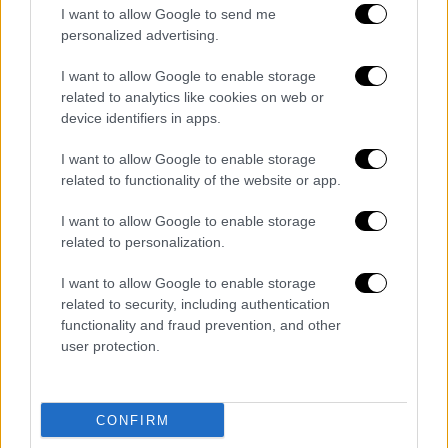
I want to allow Google to send me
Αθλητισμός
|
08.12.2019 20:08
personalized advertising.
Νέες επιτυχίες στην ελληνική
I want to allow Google to enable storage
κολύμβηση! Χάλκινοι Βαζαίος,
related to analytics like cookies on web or
Ντουντουνάκη
device identifiers in apps.
Δύο μετάλλια πρόσθεσε στη συλλογή της η
I want to allow Google to enable storage
ελληνική αποστολή στο Πανευρωπαϊκό της
related to functionality of the website or app.
Γλασκώβης
I want to allow Google to enable storage
related to personalization.
I want to allow Google to enable storage
related to security, including authentication
functionality and fraud prevention, and other
user protection.
CONFIRM