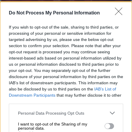
Do Not Process My Personal Information
Αθλητισμός
|
12.01.2020 13:44
If you wish to opt-out of the sale, sharing to third parties, or
Ανδρέας Βαζαίος: Θα κάνω τατουάζ τον
processing of your personal or sensitive information for
χρόνο για να θυμάμαι τα όρια μου
targeted advertising by us, please use the below opt-out
section to confirm your selection. Please note that after your
Ο πρωταθλητής Ευρώπης στην κολύμβηση
opt-out request is processed you may continue seeing
αποκαλύπτεται στο «Εθνος της Κυριακής»
interest-based ads based on personal information utilized by
us or personal information disclosed to third parties prior to
your opt-out. You may separately opt-out of the further
disclosure of your personal information by third parties on the
IAB’s list of downstream participants. This information may
also be disclosed by us to third parties on the
IAB’s List of
Downstream Participants
that may further disclose it to other
third parties.
Please note that this website/app uses one or more Google
Personal Data Processing Opt Outs
services and may gather and store information including but
not limited to your visit or usage behaviour. You may click to
I want to opt-out of the Sharing of my
personal data.
grant or deny consent to Google and its third-party tags to