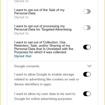
Opted In
use your data for below specified purposes in below Google
consent section.
I want to opt-out of the Sale of my
Αθλητισμός
|
08.12.2019 20:48
Personal Data.
Εκπληκτικός Βαζαίος στο
Opted In
Πανευρωπαϊκό! Χρυσό και στα 200μ.
I want to opt-out of processing my
πεταλούδα
Personal Data for Targeted Advertising.
Opted In
Σε διάστημα μισής ώρας ο Έλληνας
I want to opt-out of Collection, Use,
πρωταθλητής κατέκτησε και δεύτερο
Retention, Sale, and/or Sharing of my
μετάλλιο στη Γλασκώβη
Personal Data that Is Unrelated with the
Purposes for which it was collected.
Opted Out
Google consents
I want to allow Google to enable storage
related to advertising like cookies on web or
device identifiers in apps.
I want to allow my user data to be sent to
Google for online advertising purposes.