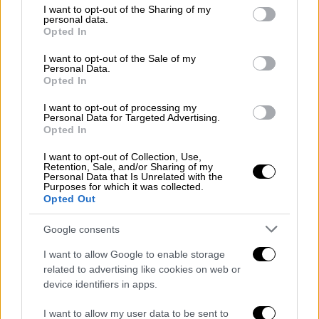
not limited to your visit or usage behaviour. You may click to
I want to opt-out of the Sharing of my
personal data.
grant or deny consent to Google and its third-party tags to
Opted In
use your data for below specified purposes in below Google
consent section.
I want to opt-out of the Sale of my
Personal Data.
Opted In
I want to opt-out of processing my
Personal Data for Targeted Advertising.
Opted In
I want to opt-out of Collection, Use,
Retention, Sale, and/or Sharing of my
Personal Data that Is Unrelated with the
Purposes for which it was collected.
Opted Out
Food & Drink
|
09.09.2021 11:11
Μαθήματα ασιατικής κουζίνας με τους
Google consents
σεφ του Wok Shop
I want to allow Google to enable storage
Με μεγάλη ποικιλία σε προϊόντα και
related to advertising like cookies on web or
συνταγές και τις ανοικτές κουζίνες τους σε
device identifiers in apps.
δράση, τα δυο καταστήματα στο Σύνταγμα
I want to allow my user data to be sent to