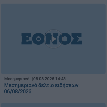
Κώστας Ασημακόπουλος
Ελλάδα
┋
06.08.2026 10:30
Τα «γεράκια» της Ψάθας: Έσωσαν
από τη μεγάλη φωτιά τη γειτονιά
που κάποτε τους έδιωχνε