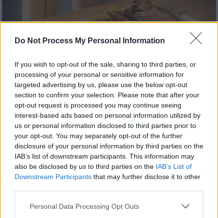
Do Not Process My Personal Information
If you wish to opt-out of the sale, sharing to third parties, or
processing of your personal or sensitive information for
targeted advertising by us, please use the below opt-out
section to confirm your selection. Please note that after your
opt-out request is processed you may continue seeing
interest-based ads based on personal information utilized by
Food & Drink
|
20.10.2021 09:42
us or personal information disclosed to third parties prior to
Ηanoi: Δοκιμάσαμε το νέο βιετναμέζικο
your opt-out. You may separately opt-out of the further
της οδού Πετράκη
disclosure of your personal information by third parties on the
IAB’s list of downstream participants. This information may
Το λιλιπούτειο εστιατόριο προσθέτει εδώ
also be disclosed by us to third parties on the
IAB’s List of
και κάποιους μήνες μια ασιατική πινελιά στη
Downstream Participants
that may further disclose it to other
μέρα όσων εργάζονται ή κινούνται στο
third parties.
κέντρο της Αθήνας
Please note that this website/app uses one or more Google
Personal Data Processing Opt Outs
services and may gather and store information including but