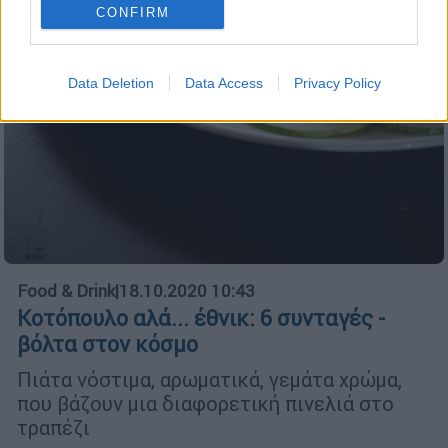
CONFIRM
Data Deletion
Data Access
Privacy Policy
Food & Drink
|
18.10.2020 10:43
Κοτόπουλο αλά... έθνικ: 6 συνταγές -
βόλτα στον κόσμο
Πιάτα νόστιμα, αρωματικά, γεμάτα χρώμα,
που βάζουν μια διαφορετική πινελιά στο
τραπέζι