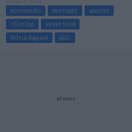
ΑΛΛΑ #TAGS
κοτόπουλο
συνταγές
φαγητό
τζίντζερ
street food
Νότια Αφρική
ρύζι