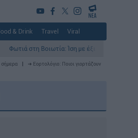
ood & Drink
Travel
Viral
ωτία: Ίση με έξι ατομικές βόμβες της Χιροσίμα 
 σήμερα
|
➔ Εορτολόγιο: Ποιοι γιορτάζουν