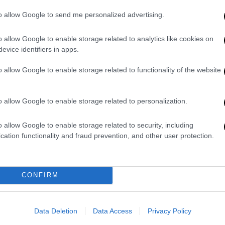
Β
Στων Ψαρών την ολόμαυρη ράχη…
κ
to allow Google to send me personalized advertising.
η Ελλάδα μετράει το αντίτιμο της
Επανάστασης: χιλιάδες οι νεκροί!
o allow Google to enable storage related to analytics like cookies on
Τουρκικός στρατός αποβιβάζεται στα
evice identifiers in apps.
Ψαρά και σκοτώνει 20.000
ΑΘ
o allow Google to enable storage related to functionality of the website
ανθρώπους. Η τουρκική θηριωδία σε
Α
όλη της την έκταση: Η Καταστροφή
των Ψαρών είναι γεγονός
o allow Google to enable storage related to personalization.
o allow Google to enable storage related to security, including
ΑΠ
Σαν Σήμερα
|
11.06.2026 00:00
cation functionality and fraud prevention, and other user protection.
Ε
Η σημαντικότερη επιτυχία των
Ά
Επαναστατών στη Ρούμελη τον
δ
πρώτο χρόνο του Αγώνα:
CONFIRM
απελευθερώνεται το Αγρίνιο
Το Βραχώρι ήταν το οθωμανικό
Data Deletion
Data Access
Privacy Policy
στρατιωτικό και διοικητικό κέντρο,