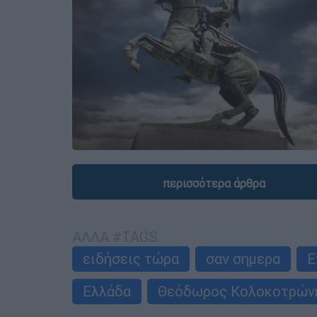
περισσότερα άρθρα
ΑΛΛΑ #TAGS
ειδήσεις τώρα
σαν σημερα
Ε
Ελλάδα
Θεόδωρος Κολοκοτρών