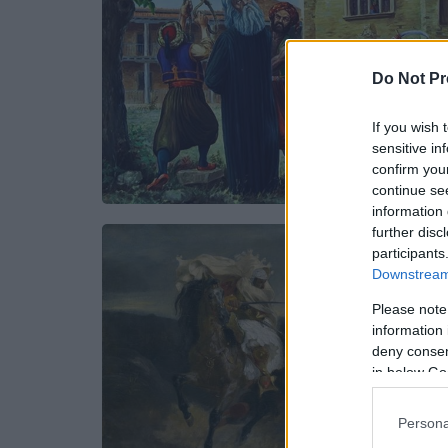
Do Not Pr
If you wish 
sensitive in
confirm you
continue se
information 
further disc
participants
Downstream 
Please note
information 
deny consent
in below Go
Persona