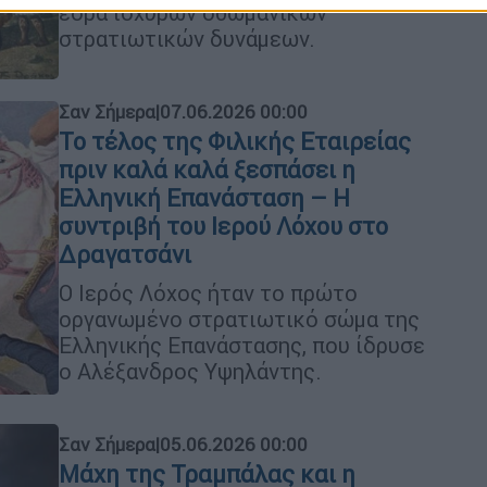
έδρα ισχυρών οθωμανικών
στρατιωτικών δυνάμεων.
Σαν Σήμερα
|
07.06.2026 00:00
Το τέλος της Φιλικής Εταιρείας
πριν καλά καλά ξεσπάσει η
Ελληνική Επανάσταση – Η
συντριβή του Ιερού Λόχου στο
Δραγατσάνι
Ο Ιερός Λόχος ήταν το πρώτο
οργανωμένο στρατιωτικό σώμα της
Ελληνικής Επανάστασης, που ίδρυσε
ο Αλέξανδρος Υψηλάντης.
Σαν Σήμερα
|
05.06.2026 00:00
Μάχη της Τραμπάλας και η