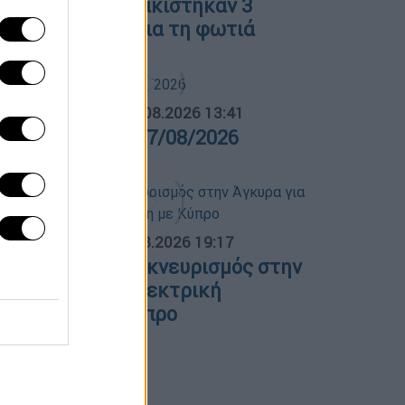
οιωτία: Προφυλακίστηκαν 3
ατηγορούμενοι για τη φωτιά
ΛΗΤΙΚΟ ΔΕΛΤΙΟ
|
07.08.2026 13:41
θλητικό δελτίο 07/08/2026
ΟΣΠΑΣΜΑΤΑ...
|
07.08.2026 19:17
λλάδα - Γαλλία: Εκνευρισμός στην
γκυρα για την ηλεκτρική
ιασύνδεση με Κύπρο