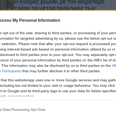
Η Κύπρος βιώνει με τον χειρότερο
τρόπο τα μέτρα πρόληψης των
Οθωμανών
ocess My Personal Information
Στον ελλαδικό χώρο η Επανάσταση
έχει πάρει διαστάσεις ανεξέλεγκτης
to opt-out of the sale, sharing to third parties, or processing of your per
πυρκαγιάς!
formation for targeted advertising by us, please use the below opt-out s
r selection. Please note that after your opt-out request is processed y
eing interest-based ads based on personal information utilized by us or
disclosed to third parties prior to your opt-out. You may separately opt-
losure of your personal information by third parties on the IAB’s list of
Σαν Σήμερα
|
08.07.2026 00:00
. This information may also be disclosed by us to third parties on the
IA
Μια ξεχασμένη μάχη της
Participants
that may further disclose it to other third parties.
Ελληνικής Επανάστασης που,
 that this website/app uses one or more Google services and may gath
όμως, η έκβασή της ήταν
including but not limited to your visit or usage behaviour. You may click 
σημαντική
 to Google and its third-party tags to use your data for below specifi
ogle consent section.
Η πορεία της Ελληνικής Επανάστασης
δεν ανακόπηκε ούτε από εμφυλίους
l Data Processing Opt Outs
σπαραγμούς ούτε κι από τους