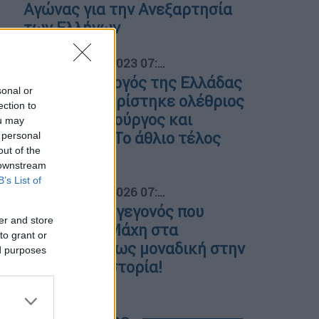
Αγώνας για την Ανεξαρτησία
των Ελλήνων
04
Ιστορία
|
29.07.2023 07:55
Ο πρωθυπουργός της Ελλάδας
sonal or
που χαρακτηρίστηκε ολέθριος
ection to
δαίμων, ραδιούργος και
ou may
πανούργος - Το άθλιο τέλος
 personal
out of the
του
 downstream
B’s List of
05
Ιστορία
|
26.07.2026 07:55
Το ιδιαίτερο γεγονός που
er and store
καθιστά τη Μάχη στα
to grant or
Δερβενάκια ως μοναδική στην
ed purposes
παγκόσμια Ιστορία!