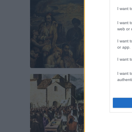
I want 
I want t
web or d
I want t
or app.
I want t
I want t
authenti