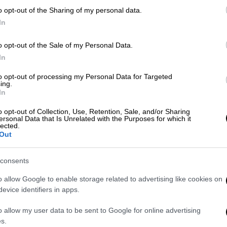
Οθωμανούς...
o opt-out of the Sharing of my personal data.
In
Σαν Σήμερα
|
27.06.2026 00:00
o opt-out of the Sale of my Personal Data.
Ο απόηχος της Ελληνικής
ΑΠ
In
Επανάστασης «ακούγεται» και
Μ
στην Κρήτη – Η σφαγή στη Μονή
to opt-out of processing my Personal Data for Targeted
Α
ing.
Τοπλού
In
Οι ντόπιοι μιλάνε για τη Μονή Τοπλού
o opt-out of Collection, Use, Retention, Sale, and/or Sharing
ersonal Data that Is Unrelated with the Purposes for which it
αναφέροντάς την και με το
lected.
Κε
προσωνύμιο «Μεγάλο Μοναστήρι»,
Out
Κ
αφού είναι το μεγαλύτερο και το πιο
0
χαρακτηριστικό μοναστήρι
consents
οχυρωματικού τύπου στην Ανατολική
o allow Google to enable storage related to advertising like cookies on
Κρήτη.
evice identifiers in apps.
o allow my user data to be sent to Google for online advertising
ΑΠ
Σαν Σήμερα
|
21.06.2026 00:00
s.