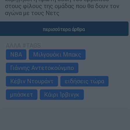
στους φίλους της ομάδας που θα δουν τον
αγώνα με τους Νετς
περισσότερα άρθρα
ΑΛΛΑ #TAGS
NBA
Μιλγουόκι Μπακς
Γιάννης Αντετοκούνμπο
Κέβιν Ντουράντ
ειδήσεις τώρα
μπάσκετ
Κάιρι Ίρβινγκ