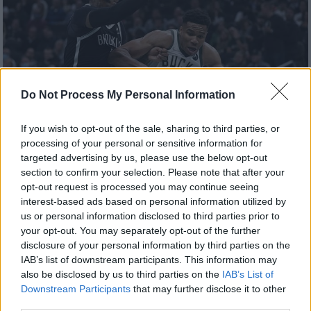
Do Not Process My Personal Information
If you wish to opt-out of the sale, sharing to third parties, or
processing of your personal or sensitive information for
targeted advertising by us, please use the below opt-out
Αθλητισμός
|
20.10.2021 07:55
section to confirm your selection. Please note that after your
NBA: Ποδαρικό με νίκη για τους Μπακς
opt-out request is processed you may continue seeing
με 127-104 επί των Νετς
interest-based ads based on personal information utilized by
us or personal information disclosed to third parties prior to
Κυρίαρχος στο πρώτο του παιχνίδι ο Γιάννης
your opt-out. You may separately opt-out of the further
Αντετοκούνμπο
disclosure of your personal information by third parties on the
IAB’s list of downstream participants. This information may
also be disclosed by us to third parties on the
IAB’s List of
Downstream Participants
that may further disclose it to other
third parties.