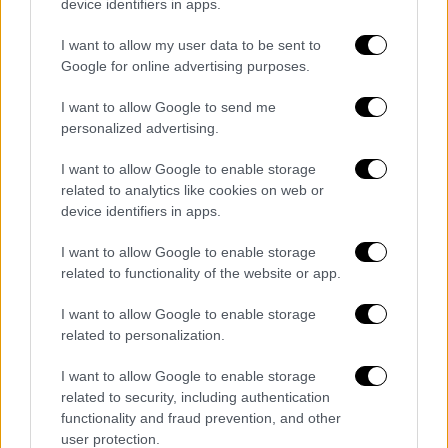
device identifiers in apps.
I want to allow my user data to be sent to
Google for online advertising purposes.
I want to allow Google to send me
personalized advertising.
I want to allow Google to enable storage
related to analytics like cookies on web or
device identifiers in apps.
I want to allow Google to enable storage
related to functionality of the website or app.
Αθλητισμός
|
06.06.2021 08:07
I want to allow Google to enable storage
related to personalization.
Ήττα για τους Μπακς του
Αντετοκούνμπο: Οι Νετς έκαναν εύκολα
I want to allow Google to enable storage
το 1-0 στις νίκες
related to security, including authentication
functionality and fraud prevention, and other
Τα «Ελάφια» δεν φάνηκαν έτοιμα για τον
user protection.