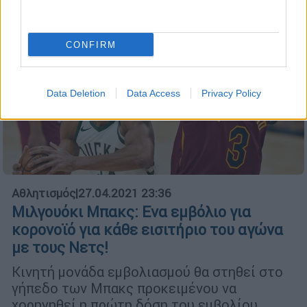
πρώτο αγώνα στο Μπρούκλιν
CONFIRM
Data Deletion
Data Access
Privacy Policy
Αθλητισμός
|
27.04.2021 23:36
Μιλγουόκι Μπακς: Ενα εμβόλιο για
κορονοϊό για κάθε εισιτήριο του αγώνα
με τους Νετς!
Κινητή μονάδα εμβολιασμού θα στηθεί στο
γήπεδο των Μπακς προκειμένου να
χορηγηθεί η πρώτη δόση του εμβολίου