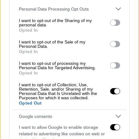
Please note that this website/app uses one or more Google
Personal Data Processing Opt Outs
services and may gather and store information including but
not limited to your visit or usage behaviour. You may click to
I want to opt-out of the Sharing of my
personal data.
grant or deny consent to Google and its third-party tags to
Opted In
use your data for below specified purposes in below Google
consent section.
I want to opt-out of the Sale of my
Personal Data.
Opted In
I want to opt-out of processing my
Personal Data for Targeted Advertising.
Opted In
Αθλητισμός
|
20.06.2021 18:38
NBA: Μυθικός Αντετοκούνμπο οδήγησε
I want to opt-out of Collection, Use,
Retention, Sale, and/or Sharing of my
τους Μπακς στους τελικούς της
Personal Data that Is Unrelated with the
Purposes for which it was collected.
Ανατολής
Opted Out
Τεράστια νίκη κόντρα στους Νετς με
Google consents
πρωταγωνιστή τον Έλληνα σταρ και άξιο
συμπαραστάτη τον Κρις Μίντλετον
I want to allow Google to enable storage
related to advertising like cookies on web or