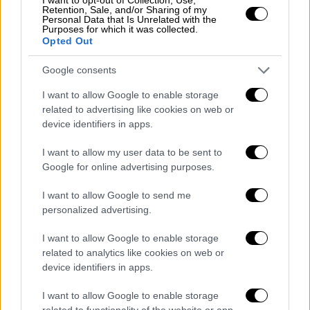
Retention, Sale, and/or Sharing of my
Personal Data that Is Unrelated with the
Purposes for which it was collected.
Opted Out
Google consents
I want to allow Google to enable storage
related to advertising like cookies on web or
device identifiers in apps.
I want to allow my user data to be sent to
Google for online advertising purposes.
I want to allow Google to send me
Αθλητισμός
|
06.06.2021 08:07
personalized advertising.
Ήττα για τους Μπακς του
Αντετοκούνμπο: Οι Νετς έκαναν εύκολα
I want to allow Google to enable storage
το 1-0 στις νίκες
related to analytics like cookies on web or
device identifiers in apps.
Τα «Ελάφια» δεν φάνηκαν έτοιμα για τον
πρώτο αγώνα στο Μπρούκλιν
I want to allow Google to enable storage
related to functionality of the website or app.