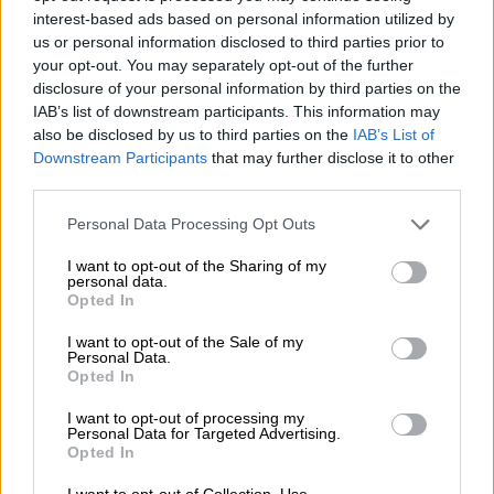
interest-based ads based on personal information utilized by
us or personal information disclosed to third parties prior to
your opt-out. You may separately opt-out of the further
disclosure of your personal information by third parties on the
IAB’s list of downstream participants. This information may
also be disclosed by us to third parties on the
IAB’s List of
Downstream Participants
that may further disclose it to other
third parties.
Please note that this website/app uses one or more Google
Personal Data Processing Opt Outs
services and may gather and store information including but
Αθλητισμός
|
20.06.2021 18:38
not limited to your visit or usage behaviour. You may click to
I want to opt-out of the Sharing of my
NBA: Μυθικός Αντετοκούνμπο οδήγησε
personal data.
grant or deny consent to Google and its third-party tags to
Opted In
τους Μπακς στους τελικούς της
use your data for below specified purposes in below Google
Ανατολής
consent section.
I want to opt-out of the Sale of my
Personal Data.
Τεράστια νίκη κόντρα στους Νετς με
Opted In
πρωταγωνιστή τον Έλληνα σταρ και άξιο
I want to opt-out of processing my
συμπαραστάτη τον Κρις Μίντλετον
Personal Data for Targeted Advertising.
Opted In
I want to opt-out of Collection, Use,