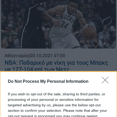
Αθλητισμός
|
20.10.2021 07:55
NBA: Ποδαρικό με νίκη για τους Μπακς
με 127-104 επί των Νετς
Κυρίαρχος στο πρώτο του παιχνίδι ο Γιάννης
Do Not Process My Personal Information
Αντετοκούνμπο
If you wish to opt-out of the sale, sharing to third parties, or
processing of your personal or sensitive information for
targeted advertising by us, please use the below opt-out
section to confirm your selection. Please note that after your
opt-out request is processed you may continue seeing