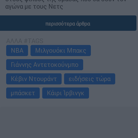
αγώνα με τους Νετς
περισσότερα άρθρα
ΑΛΛΑ #TAGS
NBA
Μιλγουόκι Μπακς
Γιάννης Αντετοκούνμπο
Κέβιν Ντουράντ
ειδήσεις τώρα
μπάσκετ
Κάιρι Ίρβινγκ