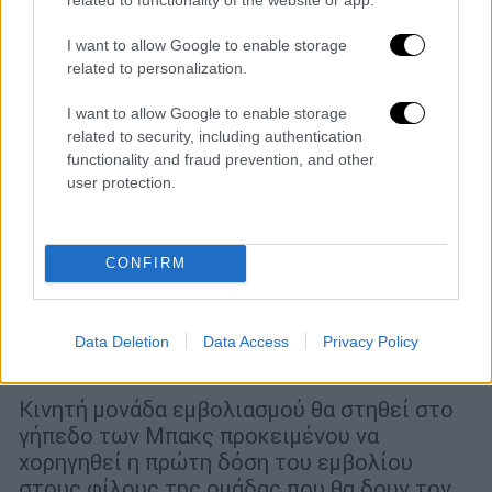
I want to allow Google to enable storage
related to personalization.
I want to allow Google to enable storage
related to security, including authentication
functionality and fraud prevention, and other
user protection.
CONFIRM
Αθλητισμός
|
27.04.2021 23:36
Μιλγουόκι Μπακς: Ενα εμβόλιο για
κορονοϊό για κάθε εισιτήριο του αγώνα
Data Deletion
Data Access
Privacy Policy
με τους Νετς!
Κινητή μονάδα εμβολιασμού θα στηθεί στο
γήπεδο των Μπακς προκειμένου να
χορηγηθεί η πρώτη δόση του εμβολίου
στους φίλους της ομάδας που θα δουν τον