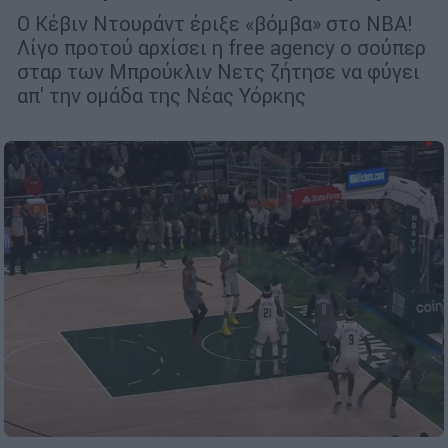
Ο Κέβιν Ντουράντ έριξε «βόμβα» στο NBA!
Λίγο προτού αρχίσει η free agency ο σούπερ
σταρ των Μπρούκλιν Νετς ζήτησε να φύγει
απ' την ομάδα της Νέας Υόρκης