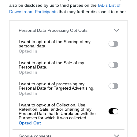
Auto
|
17.07.2020 00:05
also be disclosed by us to third parties on the
IAB’s List of
Η Mercedes βάζει τα Van της στην
Downstream Participants
that may further disclose it to other
πρίζα!
third parties.
Τη δική της πρόταση μηδενικών ρύπων στα
Please note that this website/app uses one or more Google
Personal Data Processing Opt Outs
ελαφρά κλειστά επαγγελματικά και τις
services and may gather and store information including but
επιβατικές τους εκδόσεις φέρνει στην
not limited to your visit or usage behaviour. You may click to
I want to opt-out of the Sharing of my
personal data.
grant or deny consent to Google and its third-party tags to
Ελλάδα η Mercedes-Benz. Πρόκειται για μια
Opted In
use your data for below specified purposes in below Google
ολόκληρη γκάμα, τα Mercedes-Benz eVans
consent section.
I want to opt-out of the Sale of my
που περιλαμβάνει τα ηλεκτρικά
Personal Data.
επαγγελματικά eVito Van και eSprinter Van,
Opted In
αλλά και τα επιβατικά eVito Tourer και EQV,
I want to opt-out of processing my
με την τελευταία να αποτελεί την πλέον
Personal Data for Targeted Advertising.
πολυτελή προσέγγιση στην κατηγορία.
Opted In
I want to opt-out of Collection, Use,
Retention, Sale, and/or Sharing of my
Personal Data that Is Unrelated with the
Purposes for which it was collected.
Opted Out
Google consents