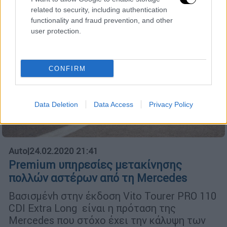
related to security, including authentication
functionality and fraud prevention, and other
user protection.
CONFIRM
Data Deletion
Data Access
Privacy Policy
Auto
|
24.02.2020 21:41
Premium υπηρεσίες μετακίνησης
πολλών αστέρων από τη Mercedes
Βασισμένh στην έκδοση Vito Tourer PRO 110
CDI Extra Long είναι η πρόταση της
Mercedes που στόχο έχει την κάλυψη των