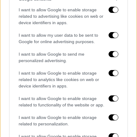
I want to allow Google to enable storage
related to advertising like cookies on web or
device identifiers in apps.
Auto
|
03.05.2020 18:06
Οι μεταφορές ανήκουν στο υδρογόνο
I want to allow my user data to be sent to
Google for online advertising purposes.
λένε Volvo Group & Daimler Truck
Δύο μεγάλα ονόματα στο χώρο των οδικών
I want to allow Google to send me
personalized advertising.
μεταφορών ο όμιλος Volvo και η Daimler
Truck αναλαμβάνουν πρωτοβουλία για την
I want to allow Google to enable storage
ανάπτυξη βιώσιμων μεταφορών με τη
related to analytics like cookies on web or
δημιουργία κοινοπραξίας για παραγωγή
device identifiers in apps.
κυψελών καυσίμου μεγάλης κλίμακας. Κάτι
που σημαίνει ότι οι μπαταρίες λιθίου
I want to allow Google to enable storage
related to functionality of the website or app.
ενδέχεται να μην είναι το ίδιο ελκυστικές
για τέτοιου είδους χρήση σε σχέση με τα
I want to allow Google to enable storage
Fuel Cells.
related to personalization.
I want to allow Google to enable storage