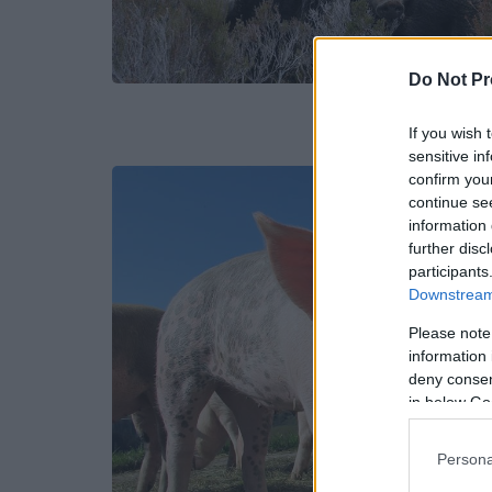
Do Not Pr
If you wish 
sensitive in
confirm you
continue se
information 
further disc
participants
Downstream 
Please note
information 
deny consent
in below Go
Persona