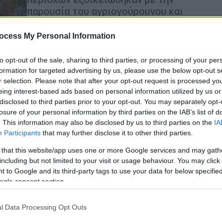
παρουσία του αγριογούρουνου και
άρχισαν να εμφανίζονται στο
διαδίκτυο φωτογραφίες με κοπάδια
ocess My Personal Information
στο χιονισμένο δάσος ή με "βόλτες
ΑΠ
των αγριογούρουνων στην πόλη".
to opt-out of the sale, sharing to third parties, or processing of your per
Ι
formation for targeted advertising by us, please use the below opt-out s
κ
r selection. Please note that after your opt-out request is processed y
α
eing interest-based ads based on personal information utilized by us or
disclosed to third parties prior to your opt-out. You may separately opt-
Ελλάδα
|
16.04.2020 15:37
losure of your personal information by third parties on the IAB’s list of
Σέρρες: Αίρονται τα περιοριστικά
. This information may also be disclosed by us to third parties on the
IA
Participants
that may further disclose it to other third parties.
μέτρα για την πανώλη των χοίρων
 that this website/app uses one or more Google services and may gath
Η απόφαση ελήφθη μετά την
including but not limited to your visit or usage behaviour. You may click 
ολοκλήρωση τόσο των κλινικών
 to Google and its third-party tags to use your data for below specifi
εξετάσεων σε όλες τις
ogle consent section.
χοιροτροφικές εκμεταλλεύσεις, όσο
και των εργαστηριακών εξετάσεων,
l Data Processing Opt Outs
σε 1000 περίπου δείγματα αίματος