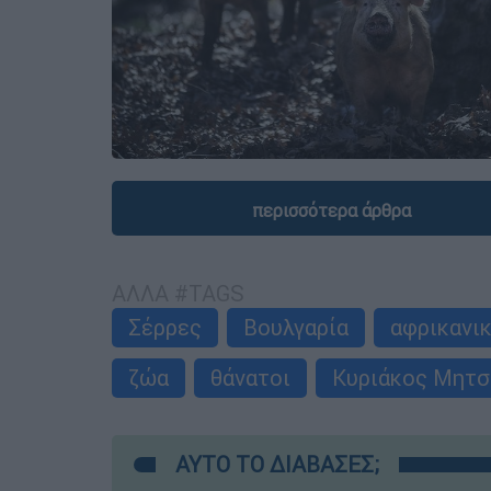
περισσότερα άρθρα
ΑΛΛΑ #TAGS
Σέρρες
Βουλγαρία
αφρικανι
ζώα
θάνατοι
Κυριάκος Μητσ
ΑΥΤΟ ΤΟ ΔΙΑΒΑΣΕΣ;