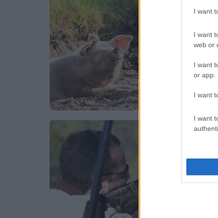
I want 
I want t
web or d
I want t
or app.
I want t
I want t
authenti