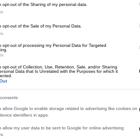
χοίρων, που διαπιστώθηκαν πλήρως
o opt-out of the Sharing of my personal data.
αρνητικά.
In
o opt-out of the Sale of my Personal Data.
In
to opt-out of processing my Personal Data for Targeted
Κόσμος
|
11.02.2020 18:16
ing.
Συναγερμός στις Βρυξέλλες λόγω
In
της έξαρσης της αφρικανικής
o opt-out of Collection, Use, Retention, Sale, and/or Sharing
πανώλης
ersonal Data that Is Unrelated with the Purposes for which it
lected.
Out
Το Υπουργείο Αγροτικής Ανάπτυξης
έχει λάβει μέτρα για την
αντιμετώπιση της κατάστασης, όπως
consents
απαγόρευση μεταφοράς χοιρινού
o allow Google to enable storage related to advertising like cookies on
κρέατος και χοίρων από την περιοχή
evice identifiers in apps.
o allow my user data to be sent to Google for online advertising
s.