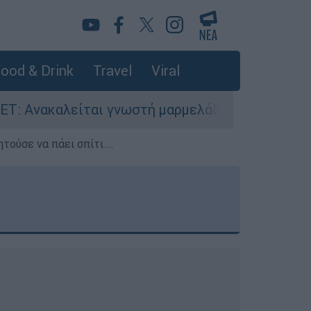
ood & Drink
Travel
Viral
 γνωστή μαρμελάδα - Κίνδυνος θραύσης στη συσ
τούσε να πάει σπίτι...