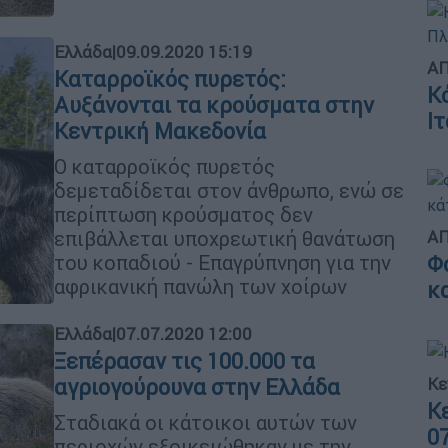
Ελλάδα
|
09.09.2020 15:19
ΑΠ
Καταρροϊκός πυρετός:
Κ
Αυξάνονται τα κρούσματα στην
Ι
Κεντρική Μακεδονία
Ο καταρροϊκός πυρετός
δεμεταδίδεται στον άνθρωπο, ενώ σε
περίπτωση κρούσματος δεν
ΑΠ
επιβάλλεται υποχρεωτική θανάτωση
του κοπαδιού - Επαγρύπνηση για την
Φ
αφρικανική πανώλη των χοίρων
κ
Ελλάδα
|
07.07.2020 12:00
Ξεπέρασαν τις 100.000 τα
Κε
αγριογούρουνα στην Ελλάδα
Κ
Σταδιακά οι κάτοικοι αυτών των
0
περιοχών εξοικειώθηκαν με την