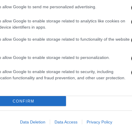
Ελλάδα
|
06.02.2020 18:07
to allow Google to send me personalized advertising.
Αφρικανική πανώλη: Ολοι οι
χοίροι της «ένοχης» φάρμας στις
o allow Google to enable storage related to analytics like cookies on
Σέρρες θανατώθηκαν
evice identifiers in apps.
Καθησυχαστικοί οι φορείς για την
o allow Google to enable storage related to functionality of the website
εμφάνιση της νόσου της αφρικανικής
πανώλης
o allow Google to enable storage related to personalization.
o allow Google to enable storage related to security, including
cation functionality and fraud prevention, and other user protection.
Ελλάδα
|
08.10.2019 17:44
Σαφάρι για αγριογούρουνα με
CONFIRM
αφρικανική πανώλη
Μεικτά συνεργεία κυνηγών και
δασικών υπαλλήλων συγκροτούνται
Data Deletion
Data Access
Privacy Policy
σε διάφορες περιοχές και βγαίνουν…