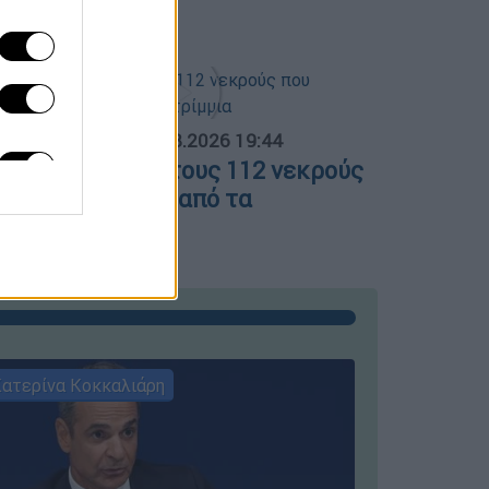
πίτια καμένα
ΟΣΠΑΣΜΑΤΑ...
|
05.08.2026 19:44
άζα: Θρήνος για τους 112 νεκρούς
ου ανασύρθηκαν από τα
υντρίμμια
ατερίνα Κοκκαλιάρη
ΣΥΝΕΝΤΕ