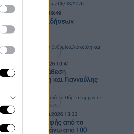
ντρικό...
|
05.08.2026 19:49
εντρικό δελτίο ειδήσεων
5/08/2026
α Ελλάδος...
|
05.08.2026 10:41
ολιτική αντιπαράθεση
υθυμίου,Λιακούλη και Γιαννούλης
ΟΣΠΑΣΜΑΤΑ...
|
04.08.2026 13:33
ικόνες καταστροφής από το
όρτο Γερμενό - Πάνω από 100