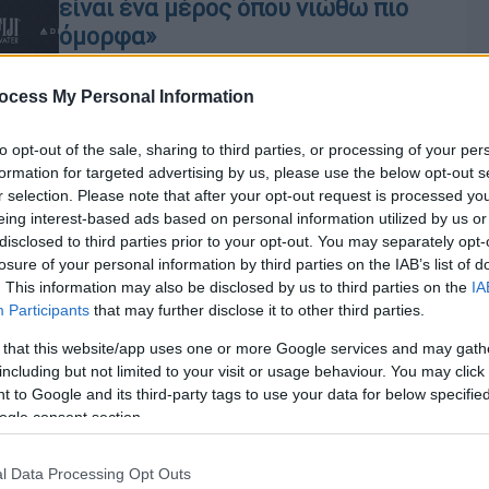
είναι ένα μέρος όπου νιώθω πιο
όμορφα»
Μιλώντας στο αμερικανικό περιοδικό
People η πρωταγωνίστρια του «Black
ocess My Personal Information
Panther: Wakanda Forever» εξήγησε
ότι όταν βρίσκεται στο κόκκινο χαλί
to opt-out of the sale, sharing to third parties, or processing of your per
formation for targeted advertising by us, please use the below opt-out s
αισθάνεται πιο όμορφα
r selection. Please note that after your opt-out request is processed y
eing interest-based ads based on personal information utilized by us or
disclosed to third parties prior to your opt-out. You may separately opt-
Σινεμά
|
26.07.2022 17:10
losure of your personal information by third parties on the IAB’s list of
. This information may also be disclosed by us to third parties on the
IA
«Black Panther: Wakanda Forever»:
Participants
that may further disclose it to other third parties.
Κυκλοφόρησε το trailer της
ταινίας και συγκινεί - Φόρος τιμής
 that this website/app uses one or more Google services and may gath
including but not limited to your visit or usage behaviour. You may click 
στον Τσάντγουικ Μπόουζμαν
 to Google and its third-party tags to use your data for below specifi
Ώρ
Τη σκηνοθεσία του Wakanda Forever
ogle consent section.
Ώ
έχει αναλάβει για άλλη μια φορά ο
Ryan Coogler, ο οποίος ήταν
l Data Processing Opt Outs