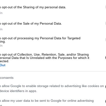
υπεύθυνος και για την πρώτη ταινία
o opt-out of the Sharing of my personal data.
Κε
In
Κ
Σινεμά
|
08.09.2020 16:45
0
o opt-out of the Sale of my Personal Data.
Μαύρος Πάνθηρας: Ο
In
τραγουδιστής Άκον μαζεύει 6 δις
για να φτιάξει την «πραγματική
to opt-out of processing my Personal Data for Targeted
ing.
Wakanda»
In
Ώρ
O Άκον έχει ήδη εξασφαλίσει το ένα
o opt-out of Collection, Use, Retention, Sale, and/or Sharing
Π
τρίτο των 6 δισεκατομμυρίων
ersonal Data that Is Unrelated with the Purposes for which it
lected.
Ε
δολαρίων που χρειάζεται για να
Out
αρχίσει να χτίζει την πόλη του
Μαύρου Πάνθηρα
consents
o allow Google to enable storage related to advertising like cookies on
ΑΠ
evice identifiers in apps.
Marvel
ηθοποιός
κόκκινο χαλί
Ε
o allow my user data to be sent to Google for online advertising
Π
s.