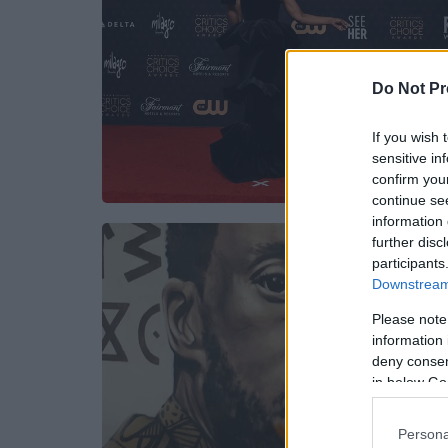
Do Not Pr
If you wish 
sensitive in
confirm you
continue se
information 
further disc
participants
Downstream 
Please note
information 
deny consent
in below Go
Persona