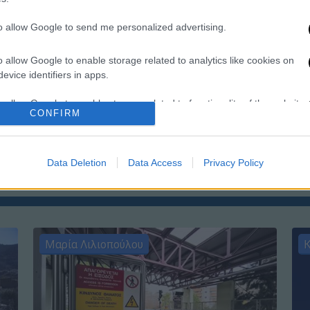
σ
to allow Google to send me personalized advertising.
o allow Google to enable storage related to analytics like cookies on
evice identifiers in apps.
ΑΠ
o allow Google to enable storage related to functionality of the website
Γ
CONFIRM
π
σ
o allow Google to enable storage related to personalization.
Data Deletion
Data Access
Privacy Policy
o allow Google to enable storage related to security, including
cation functionality and fraud prevention, and other user protection.
Μαρία Λιλιοπούλου
Κ