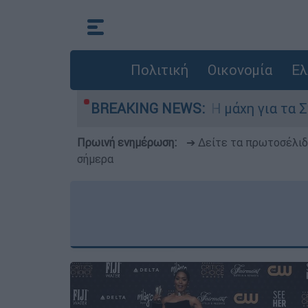
Πολιτική
Οικονομία
Ελ
έμπτη 6 Αυγούστου
BREAKING NEWS:
Η μάχη για τα Στενά τ
Πρωινή ενημέρωση:
➔ Δείτε τα πρωτοσέλι
σήμερα