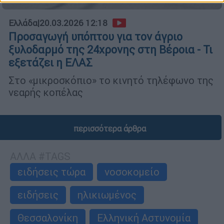
Ελλάδα
|
20.03.2026 12:18
Προσαγωγή υπόπτου για τον άγριο
ξυλοδαρμό της 24χρονης στη Βέροια - Τι
εξετάζει η ΕΛΑΣ
Στο «μικροσκόπιο» το κινητό τηλέφωνο της
νεαρής κοπέλας
περισσότερα άρθρα
ΑΛΛΑ #TAGS
ειδήσεις τώρα
νοσοκομείο
ειδήσεις
ηλικιωμένος
Θεσσαλονίκη
Ελληνική Αστυνομία