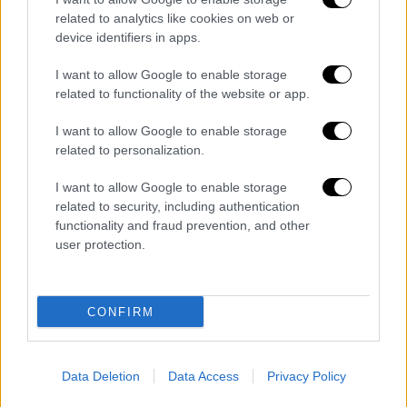
24χρονης στη Βέροια ο νεαρός που
related to analytics like cookies on web or
προσήχθη - Τι υποστήριξε
device identifiers in apps.
Ο 20χρονος ανακρίνονταν τις τελευταίες
I want to allow Google to enable storage
ώρες από τους αστυνομικούς και τελικά
related to functionality of the website or app.
ομολόγησε την πράξη του
I want to allow Google to enable storage
related to personalization.
I want to allow Google to enable storage
related to security, including authentication
functionality and fraud prevention, and other
user protection.
CONFIRM
Data Deletion
Data Access
Privacy Policy