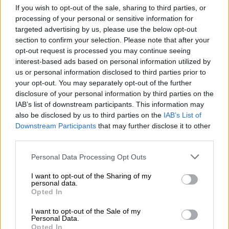
If you wish to opt-out of the sale, sharing to third parties, or
processing of your personal or sensitive information for
targeted advertising by us, please use the below opt-out
section to confirm your selection. Please note that after your
opt-out request is processed you may continue seeing
interest-based ads based on personal information utilized by
us or personal information disclosed to third parties prior to
your opt-out. You may separately opt-out of the further
disclosure of your personal information by third parties on the
IAB’s list of downstream participants. This information may
also be disclosed by us to third parties on the
IAB’s List of
Downstream Participants
that may further disclose it to other
third parties.
Please note that this website/app uses one or more Google
Personal Data Processing Opt Outs
services and may gather and store information including but
not limited to your visit or usage behaviour. You may click to
I want to opt-out of the Sharing of my
Ελλάδα
|
20.03.2026 17:26
personal data.
grant or deny consent to Google and its third-party tags to
Βέροια: Για απόπειρα ανθρωποκτονίας
Opted In
use your data for below specified purposes in below Google
κατηγορείται ο 20χρονος που
consent section.
I want to opt-out of the Sale of my
τραυμάτισε βαριά την 24χρονη
Personal Data.
Opted In