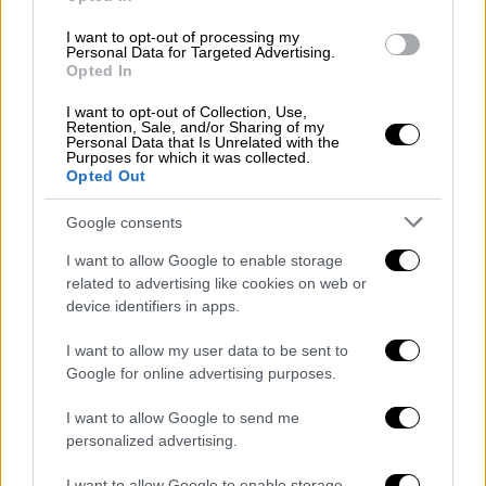
Ο κατηγορούμενος φέρεται να ομολόγησε
I want to opt-out of processing my
ότι χτύπησε την 24χρονη πάνω σε καβγά
Personal Data for Targeted Advertising.
Opted In
I want to opt-out of Collection, Use,
Retention, Sale, and/or Sharing of my
Personal Data that Is Unrelated with the
Purposes for which it was collected.
Opted Out
Google consents
I want to allow Google to enable storage
related to advertising like cookies on web or
device identifiers in apps.
I want to allow my user data to be sent to
Google for online advertising purposes.
I want to allow Google to send me
personalized advertising.
Ελλάδα
|
20.03.2026 14:55
Ομολόγησε τον άγριο ξυλοδαρμό της
I want to allow Google to enable storage