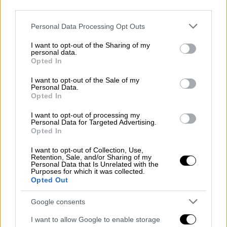
third parties.
Please note that this website/app uses one or more Google
Personal Data Processing Opt Outs
services and may gather and store information including but
not limited to your visit or usage behaviour. You may click to
I want to opt-out of the Sharing of my
personal data.
grant or deny consent to Google and its third-party tags to
Opted In
Αθλητισμός
|
22.05.2019 23:41
use your data for below specified purposes in below Google
consent section.
Καταγγελία Κούγια για Μελισσανίδη:
I want to opt-out of the Sale of my
Personal Data.
«Με απείλησε λόγω Κομίνη»
Opted In
Με προσωπική του δήλωση, ο
I want to opt-out of processing my
μεγαλομέτοχος της ΑΕΛ υποστηρίζει πως ο
Personal Data for Targeted Advertising.
Opted In
Δημήτρης Μελισσανίδης τον πήρε
τηλέφωνο και τον απείλησε
I want to opt-out of Collection, Use,
Retention, Sale, and/or Sharing of my
Personal Data that Is Unrelated with the
ΑΛΛΑ #TAGS
Purposes for which it was collected.
Opted Out
Παναθηναϊκός
διαιτησία
Google consents
SuperLeague
Ολυμπιακός
I want to allow Google to enable storage