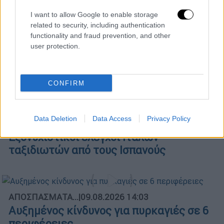
POPULAR VIDEOS
I want to allow Google to enable storage
related to security, including authentication
functionality and fraud prevention, and other
Μεσημεριανό...
|
09.08.2026 14:15
user protection.
Μεσημεριανό δελτίο ειδήσεων
09/08/2026
CONFIRM
Data Deletion
Data Access
Privacy Policy
ΑΠΟΣΠΑΣΜΑΤΑ...
|
09.08.2026 14:09
Εξονυχιστικοί έλεγχοι Ιταλών
ταξιδιωτών από τους Ισπανούς
ΑΠΟΣΠΑΣΜΑΤΑ...
|
09.08.2026 14:03
Αυξημένος κίνδυνος για πυρκαγιές σε 6
περιφέρειες