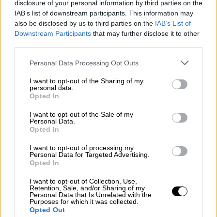
disclosure of your personal information by third parties on the
IAB’s list of downstream participants. This information may
also be disclosed by us to third parties on the
IAB’s List of
Downstream Participants
that may further disclose it to other
third parties.
Please note that this website/app uses one or more Google
Αθλητισμός
|
22.05.2019 23:41
Personal Data Processing Opt Outs
services and may gather and store information including but
Καταγγελία Κούγια για Μελισσανίδη:
not limited to your visit or usage behaviour. You may click to
I want to opt-out of the Sharing of my
«Με απείλησε λόγω Κομίνη»
personal data.
grant or deny consent to Google and its third-party tags to
Opted In
use your data for below specified purposes in below Google
Με προσωπική του δήλωση, ο
consent section.
I want to opt-out of the Sale of my
μεγαλομέτοχος της ΑΕΛ υποστηρίζει πως ο
Personal Data.
Δημήτρης Μελισσανίδης τον πήρε
Opted In
τηλέφωνο και τον απείλησε
I want to opt-out of processing my
Personal Data for Targeted Advertising.
ΑΛΛΑ #TAGS
Opted In
Παναθηναϊκός
διαιτησία
I want to opt-out of Collection, Use,
Retention, Sale, and/or Sharing of my
Personal Data that Is Unrelated with the
SuperLeague
Ολυμπιακός
Purposes for which it was collected.
Opted Out