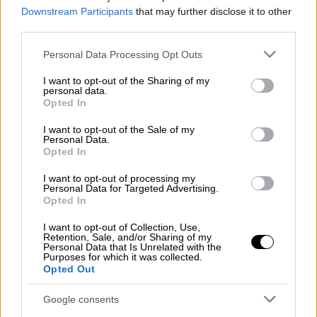
Downstream Participants
that may further disclose it to other
third parties.
Please note that this website/app uses one or more Google
Personal Data Processing Opt Outs
services and may gather and store information including but
not limited to your visit or usage behaviour. You may click to
I want to opt-out of the Sharing of my
personal data.
grant or deny consent to Google and its third-party tags to
Opted In
Αθλητισμός
|
22.05.2019 23:41
use your data for below specified purposes in below Google
Καταγγελία Κούγια για Μελισσανίδη:
consent section.
I want to opt-out of the Sale of my
Personal Data.
«Με απείλησε λόγω Κομίνη»
Opted In
Με προσωπική του δήλωση, ο
I want to opt-out of processing my
μεγαλομέτοχος της ΑΕΛ υποστηρίζει πως ο
Personal Data for Targeted Advertising.
Opted In
Δημήτρης Μελισσανίδης τον πήρε
τηλέφωνο και τον απείλησε
I want to opt-out of Collection, Use,
Retention, Sale, and/or Sharing of my
Personal Data that Is Unrelated with the
ΑΛΛΑ #TAGS
Purposes for which it was collected.
Opted Out
Παναθηναϊκός
διαιτησία
Google consents
SuperLeague
Ολυμπιακός