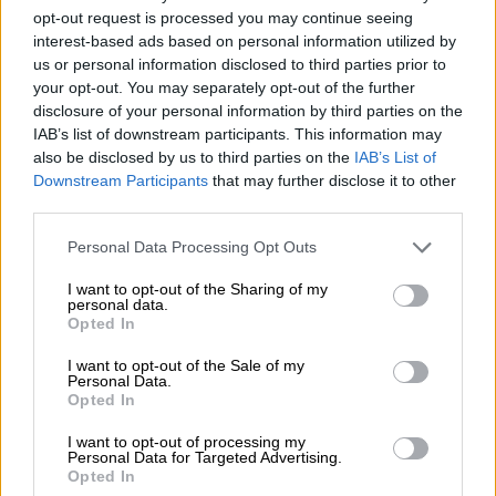
opt-out request is processed you may continue seeing
interest-based ads based on personal information utilized by
us or personal information disclosed to third parties prior to
your opt-out. You may separately opt-out of the further
disclosure of your personal information by third parties on the
IAB’s list of downstream participants. This information may
also be disclosed by us to third parties on the
IAB’s List of
Downstream Participants
that may further disclose it to other
third parties.
Please note that this website/app uses one or more Google
Ελλάδα
|
09.12.2021 18:18
Personal Data Processing Opt Outs
services and may gather and store information including but
Ελεύθεροι να επιστρέψουν στην Ελλάδα
not limited to your visit or usage behaviour. You may click to
I want to opt-out of the Sharing of my
ο αστυνομικός και η σύντροφός του
personal data.
grant or deny consent to Google and its third-party tags to
Opted In
use your data for below specified purposes in below Google
Ελεύθεροι να επιστρέψουν στην Ελλάδα ο
consent section.
I want to opt-out of the Sale of my
αστυνομικός και η σύντροφός του, μετά την
Personal Data.
απόφαση του τουρκικού δικαστηρίου στην
Opted In
Αδριανούπολη να άρει την απαγόρευση
I want to opt-out of processing my
εξόδου από την Τουρκία
Personal Data for Targeted Advertising.
Opted In