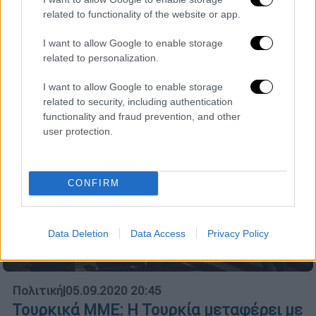
Όσα έχουν γίνει γνωστά μέχρι τώρα για το
related to functionality of the website or app.
περιστατικό
I want to allow Google to enable storage
related to personalization.
I want to allow Google to enable storage
related to security, including authentication
functionality and fraud prevention, and other
user protection.
CONFIRM
Data Deletion
Data Access
Privacy Policy
Πολιτική
|
05.09.2020 20:45
Τουρκικά ΜΜΕ: Η Τουρκία μεταφέρει με