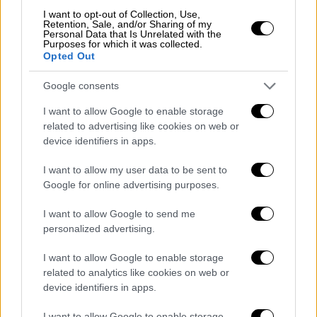
I want to opt-out of Collection, Use,
Retention, Sale, and/or Sharing of my
Personal Data that Is Unrelated with the
Purposes for which it was collected.
Opted Out
Google consents
I want to allow Google to enable storage
related to advertising like cookies on web or
device identifiers in apps.
I want to allow my user data to be sent to
Google for online advertising purposes.
I want to allow Google to send me
personalized advertising.
Κόσμος
|
06.12.2021 22:00
Τουρκία: Θρίλερ με τη σύλληψη Έλληνα
I want to allow Google to enable storage
αστυνομικού στην Ανδριανούπολη –
related to analytics like cookies on web or
Κρατείται για είσοδο σε απαγορευμένη
device identifiers in apps.
ζώνη
I want to allow Google to enable storage