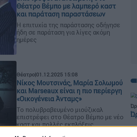
Θέατρο Βέμπο με λαμπερό καστ
και παράταση παραστάσεων
Η επιτυχία της παράστασης οδήγησε
ήδη σε παράταση για λίγες ακόμη
ημέρες
Θέατρο
|
01.12.2025 15:08
Νίκος Μουτσινάς, Μαρία Σολωμού
και Marseaux είναι η πιο περίεργη
«Οικογένεια Άνταμς»
Ώρ
Το πολυβραβευμένο μιούζικαλ
Ώ
επιστρέφει στο Θέατρο Βέμπο με νέο
καστ και πολλές εκπλήξεις