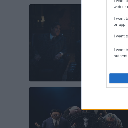
I want t
web or d
I want t
or app.
I want t
I want t
authenti