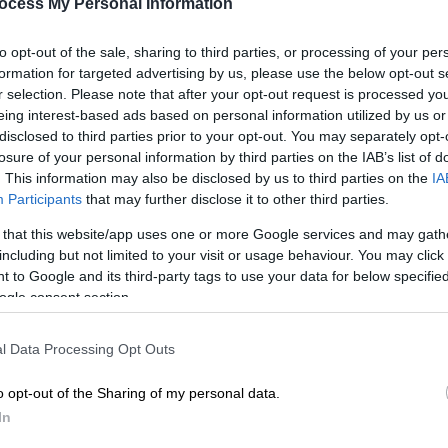
ocess My Personal Information
Κε
Κ
to opt-out of the sale, sharing to third parties, or processing of your per
0
formation for targeted advertising by us, please use the below opt-out s
r selection. Please note that after your opt-out request is processed y
Σινεμά
|
24.10.2024 10:00
eing interest-based ads based on personal information utilized by us or
5+1 ταινίες για το Halloween που
disclosed to third parties prior to your opt-out. You may separately opt-
losure of your personal information by third parties on the IAB’s list of
θα σε κάνουν να πεις «Trick or
. This information may also be disclosed by us to third parties on the
IA
Treat»
Ώρ
Participants
that may further disclose it to other third parties.
Ό
Εσύ τις έχεις δει;
 that this website/app uses one or more Google services and may gath
ε
including but not limited to your visit or usage behaviour. You may click 
 to Google and its third-party tags to use your data for below specifi
ogle consent section.
l Data Processing Opt Outs
ΑΠ
Σινεμά
|
30.01.2023 07:28
Π
o opt-out of the Sharing of my personal data.
Πέθανε η ηθοποιός Λίζα Λόρινγκ
ά
In
σε ηλικία 64 ετών - Ήταν η πρώτη