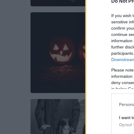
Do Not Pr
If you wish 
sensitive in
confirm you
continue se
information 
further disc
participants
Downstream 
Please note
information 
deny consent
in below Go
Persona
I want t
Opted 