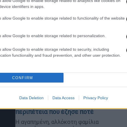
o allow Google to enable storage related to analytics like cookies on
evice identifiers in apps.
Σινεμά
|
18.08.2022 12:42
o allow Google to enable storage related to functionality of the website
Wednesday: Κυκλοφόρησε το
τρέιλερ της νέας σειράς του Τιμ
o allow Google to enable storage related to personalization.
Μπάρτον - Πρωταγωνιστεί η
Κάθριν Ζέτα Τζόουνς
o allow Google to enable storage related to security, including
Η νέα σειρά θα προβληθεί στο Netflix
cation functionality and fraud prevention, and other user protection.
και θ' αποτελείται από 8 επεισόδια
CONFIRM
Σινεμά
|
19.10.2021 13:53
Η οικογένεια Άνταμς επανέρχεται
Data Deletion
Data Access
Privacy Policy
με την πιο ευρηματική και αστεία
περιπέτεια που έζησε ποτέ
Η αγαπημένη, αλλόκοτη φαμίλια