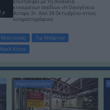
επιστρέφει με τη συνέχεια
κινουμένων σχεδίων «Η Οικογένεια
Άνταμς 2». Από 28 Οκτωβρίου στους
κινηματογράφους
 Μουτσινάς
Τιμ Μπάρτον
άικλ Κίτον
Μαρία Λιλιοπούλου
Κ