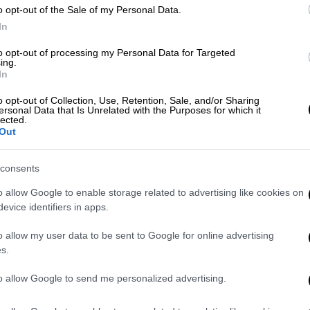
Wednesday Addams
o opt-out of the Sale of my Personal Data.
Έπαιζε τη νεαρή Wednesday Addams
In
στην Οικογένεια Addams από το 1964
to opt-out of processing my Personal Data for Targeted
έως το 1966
ing.
Ώρ
In
Σ
o opt-out of Collection, Use, Retention, Sale, and/or Sharing
κ
ersonal Data that Is Unrelated with the Purposes for which it
lected.
σ
Out
Lifestyle
|
02.12.2022 19:11
consents
Θα υπάρξει δεύτερη σεζόν του
Wednesday; Η μεγάλη αποκάλυψη
o allow Google to enable storage related to advertising like cookies on
evice identifiers in apps.
των δημιουργών για όσα
περιμένουμε!
o allow my user data to be sent to Google for online advertising
s.
Για πόσες σεζόν προορίζεται η σειρά;
to allow Google to send me personalized advertising.