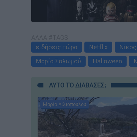
ΑΛΛΑ #TAGS
ειδήσεις τώρα
Netflix
Νίκος
Μαρία Σολωμού
Halloween
Μ
ΑΥΤΟ ΤΟ ΔΙΑΒΑΣΕΣ;
Μαρία Λιλιοπούλου