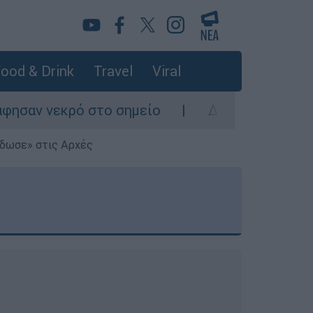
ood & Drink
Travel
Viral
 στο σημείο
Δίωξη για ανθρωποκτονία από
έδωσε» στις Αρχές