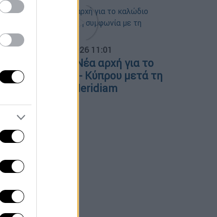
α Ελλάδος...
|
06.08.2026 11:01
. Παπασταύρου: Νέα αρχή για το
αλώδιο Ελλάδας - Κύπρου μετά τη
υμφωνία με τη Meridiam