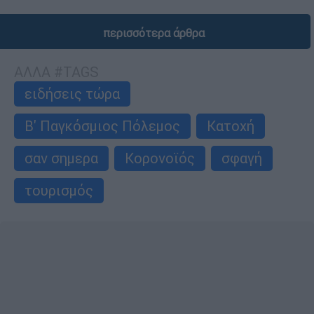
περισσότερα άρθρα
ΑΛΛΑ #TAGS
ειδήσεις τώρα
Β' Παγκόσμιος Πόλεμος
Κατοχή
σαν σημερα
Κορονοϊός
σφαγή
τουρισμός