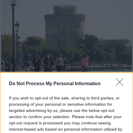
Do Not Process My Personal Information
Ελλάδα
|
17.10.2024 22:45
If you wish to opt-out of the sale, sharing to third parties, or
Δημοφιλής προορισμός για τους Ιταλούς
processing of your personal or sensitive information for
η Κεντρική Μακεδονία
targeted advertising by us, please use the below opt-out
section to confirm your selection. Please note that after your
Πλούσια πολιτιστική κληρονομιά, παράδοση,
opt-out request is processed you may continue seeing
ιδιαίτερη γαστρονομία και μοναδικό φυσικό
interest-based ads based on personal information utilized by