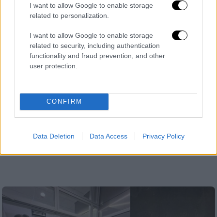
I want to allow Google to enable storage
related to personalization.
Ιστορία
|
18.11.2023 07:55
Επιχείρηση Anglo: Πώς βρετανοί και
I want to allow Google to enable storage
Έλληνες αχρήστευσαν αεροπλάνα των
related to security, including authentication
Ιταλών στη Ρόδο – Το θλιβερό τέλος
functionality and fraud prevention, and other
user protection.
των Δωδεκανήσιων συνεργατών των
καταδρομέων
Η επιχείρηση δολιοφθοράς
CONFIRM
πραγματοποιήθηκε από οκτώ Βρετανούς
των Ειδικών Δυνάμεων του Ναυτικού,
συνεπικουρούμενοι από Έλληνες.
Data Deletion
Data Access
Privacy Policy