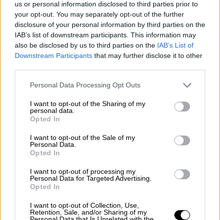
περιβάλλον
us or personal information disclosed to third parties prior to
your opt-out. You may separately opt-out of the further
disclosure of your personal information by third parties on the
IAB’s list of downstream participants. This information may
also be disclosed by us to third parties on the
IAB’s List of
Downstream Participants
that may further disclose it to other
third parties.
Please note that this website/app uses one or more Google
Personal Data Processing Opt Outs
services and may gather and store information including but
not limited to your visit or usage behaviour. You may click to
I want to opt-out of the Sharing of my
personal data.
grant or deny consent to Google and its third-party tags to
Opted In
use your data for below specified purposes in below Google
consent section.
I want to opt-out of the Sale of my
Personal Data.
Opted In
I want to opt-out of processing my
Personal Data for Targeted Advertising.
Σαν Σήμερα
|
18.09.2024 00:00
Opted In
Η Σφαγή της Κεφαλονιάς: πώς 8000
I want to opt-out of Collection, Use,
Ιταλοί έχασαν τη ζωή τους με οικτρό
Retention, Sale, and/or Sharing of my
Personal Data that Is Unrelated with the