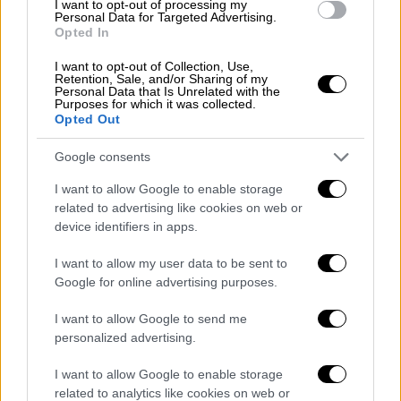
I want to opt-out of processing my
Personal Data for Targeted Advertising.
Opted In
I want to opt-out of Collection, Use,
Retention, Sale, and/or Sharing of my
Κόσμος
|
30.10.2023 10:31
Personal Data that Is Unrelated with the
Purposes for which it was collected.
Βίντεο ντοκουμέντο από το Ιράν: Οι
Opted Out
τελευταίες στιγμές της 16χρονης που
χτυπήθηκε στο μετρό επειδή δεν
Google consents
φορούσε μαντήλα
I want to allow Google to enable storage
related to advertising like cookies on web or
Οι ακτιβιστές κατηγόρησαν την αστυνομία
device identifiers in apps.
των ηθών ότι της επιτέθηκε επειδή δεν
φορούσε χιτζάμπ, αλλά οι Αρχές επιμένουν
I want to allow my user data to be sent to
πως απλά λιποθύμησε
Google for online advertising purposes.
I want to allow Google to send me
personalized advertising.
I want to allow Google to enable storage
related to analytics like cookies on web or