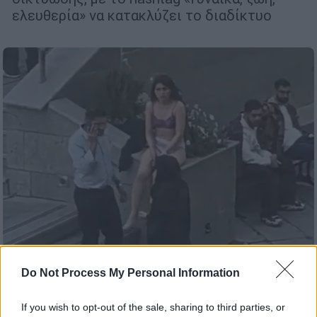
ελευθερία» να κατακλύζει το διαδίκτυο
Do Not Process My Personal Information
Κόσμος
|
04.11.2024 08:27
Ιράν: Συνελήφθη φοιτήτρια που
If you wish to opt-out of the sale, sharing to third parties, or
διαμαρτυρήθηκε ημίγυμνη σε