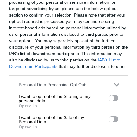
processing of your personal or sensitive information for
πανεπιστήμιο - Καταγγελίες για βάναυση
targeted advertising by us, please use the below opt-out
κακοποίησή της από τις Αρχές
section to confirm your selection. Please note that after your
opt-out request is processed you may continue seeing
Η Αμνηστία ζήτησε την άμεση και άνευ όρων
interest-based ads based on personal information utilized by
απελευθέρωση της φοιτήτριας του
us or personal information disclosed to third parties prior to
Πανεπιστημίου Αζάντ και απαίτησε να της
your opt-out. You may separately opt-out of the further
δοθεί πρόσβαση στην οικογένειά της και
disclosure of your personal information by third parties on the
στον δικηγόρο της
IAB’s list of downstream participants. This information may
also be disclosed by us to third parties on the
IAB’s List of
Downstream Participants
that may further disclose it to other
third parties.
Please note that this website/app uses one or more Google
Personal Data Processing Opt Outs
services and may gather and store information including but
not limited to your visit or usage behaviour. You may click to
I want to opt-out of the Sharing of my
personal data.
grant or deny consent to Google and its third-party tags to
Opted In
use your data for below specified purposes in below Google
consent section.
I want to opt-out of the Sale of my
Personal Data.
Opted In