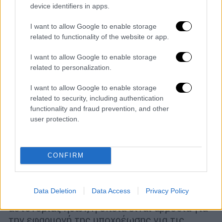
device identifiers in apps.
I want to allow Google to enable storage
related to functionality of the website or app.
I want to allow Google to enable storage
related to personalization.
I want to allow Google to enable storage
related to security, including authentication
functionality and fraud prevention, and other
Κόσμος
|
22.10.2023 14:10
user protection.
Ιράν: Εγκεφαλικά νεκρή έφηβη που
φέρεται να χτυπήθηκε από την
αστυνομία ηθών μέσα στο μετρό
CONFIRM
Σύμφωνα με μη κυβερνητικές οργανώσεις, η
Αρμίτα τραυματίστηκε βαριά κατά τη
Data Deletion
Data Access
Privacy Policy
διάρκεια μιας "επίθεσης" από μέλη της
αστυνομίας ηθών, η οποία είναι αρμόδια για
την εφαρμογή της υποχρέωσης για τις