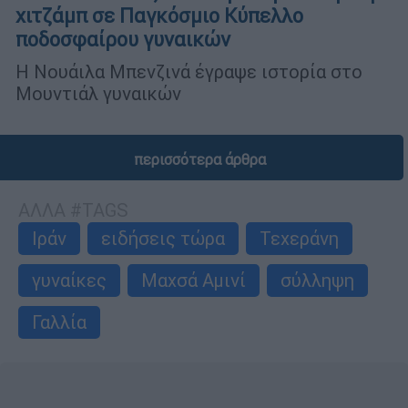
χιτζάμπ σε Παγκόσμιο Κύπελλο
ποδοσφαίρου γυναικών
Η Νουάιλα Μπενζινά έγραψε ιστορία στο
Μουντιάλ γυναικών
περισσότερα άρθρα
ΑΛΛΑ #TAGS
Ιράν
ειδήσεις τώρα
Τεχεράνη
γυναίκες
Μαχσά Αμινί
σύλληψη
Γαλλία