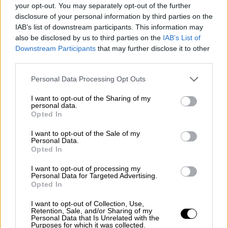
Ένταση στο υπουργείο Μεταφορών:
your opt-out. You may separately opt-out of the further
Καρεκλοπόλεμος και χημικά μεταξύ
disclosure of your personal information by third parties on the
οδηγών ταξί και ΕΛΑΣ
IAB’s list of downstream participants. This information may
also be disclosed by us to third parties on the
IAB’s List of
Διαδηλωτές προσπάθησαν να μπουν στον
Downstream Participants
that may further disclose it to other
χώρο του υπουργείου - Αντιπαράθεση με
third parties.
αστυνομικές δυνάμεις
Please note that this website/app uses one or more Google
Personal Data Processing Opt Outs
services and may gather and store information including but
not limited to your visit or usage behaviour. You may click to
I want to opt-out of the Sharing of my
personal data.
grant or deny consent to Google and its third-party tags to
Opted In
use your data for below specified purposes in below Google
consent section.
I want to opt-out of the Sale of my
Personal Data.
Opted In
I want to opt-out of processing my
Personal Data for Targeted Advertising.
Opted In
I want to opt-out of Collection, Use,
Retention, Sale, and/or Sharing of my
Personal Data that Is Unrelated with the
Purposes for which it was collected.