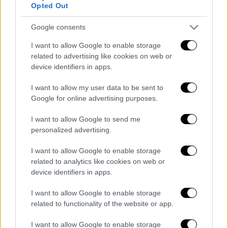
Opted Out
Google consents
Κόσμος
|
30.11.2025 16:48
Δραματικές στιγμές στο Σίδνεϊ:
I want to allow Google to enable storage
Δεξαμενή με χημικά εκτοξεύτηκε στον
related to advertising like cookies on web or
device identifiers in apps.
αέρα μετά από φωτιά - Σοκαριστικά
βίντεο
I want to allow my user data to be sent to
Google for online advertising purposes.
Μεγάλη φωτιά σε μονάδα διαχείρισης
αποβλήτων στη μεγαλούπολη της
I want to allow Google to send me
Αυστραλίας - Περισσότεροι από 200
personalized advertising.
πυροσβέστες στην επιχείρηση και δύο
τραυματίες
I want to allow Google to enable storage
related to analytics like cookies on web or
device identifiers in apps.
I want to allow Google to enable storage
related to functionality of the website or app.
I want to allow Google to enable storage