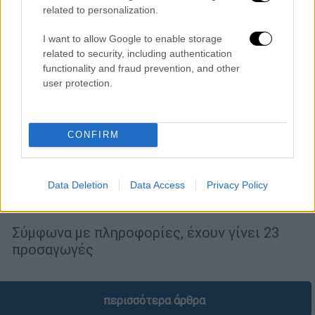
related to personalization.
I want to allow Google to enable storage
related to security, including authentication
functionality and fraud prevention, and other
user protection.
CONFIRM
Ελλάδα
|
14.11.2025 20:28
Παρέμβαση Ρουβίκωνα στον Άγνωστο
Data Deletion
Data Access
Privacy Policy
Στρατιώτη - Χημικά και προσαγωγές
από τα ΜΑΤ
Σύμφωνα με πληροφορίες, έχουν γίνει 23
προσαγωγές
περισσότερα άρθρα