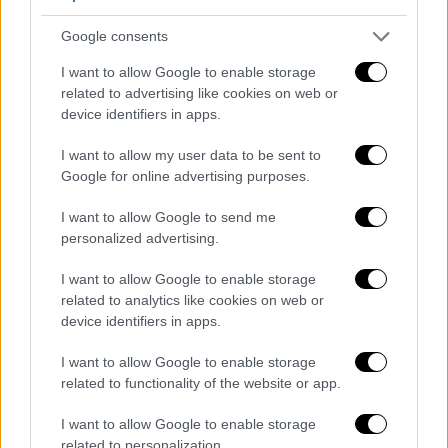
Google consents
I want to allow Google to enable storage
related to advertising like cookies on web or
device identifiers in apps.
I want to allow my user data to be sent to
Google for online advertising purposes.
Αθλητισμός
|
18.06.2019 22:45
Ολυμπιακός: Καρέ ανακοινώσεων με
I want to allow Google to send me
Σουντανί, Μπρούνο, Ντουρμισάι, Κάιπερς
personalized advertising.
Οι «ερυθρόλευκοι» ανακοίνωσαν... πακέτο
I want to allow Google to enable storage
την απόκτηση τεσσάρων ποδοσφαιριστών
related to analytics like cookies on web or
device identifiers in apps.
I want to allow Google to enable storage
related to functionality of the website or app.
I want to allow Google to enable storage
related to personalization.