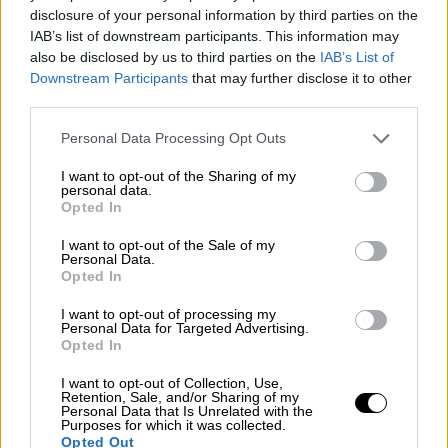
disclosure of your personal information by third parties on the
IAB’s list of downstream participants. This information may
also be disclosed by us to third parties on the
IAB’s List of
Downstream Participants
that may further disclose it to other
third parties.
Please note that this website/app uses one or more Google
Personal Data Processing Opt Outs
services and may gather and store information including but
Αθλητισμός
|
24.12.2019 22:54
not limited to your visit or usage behaviour. You may click to
I want to opt-out of the Sharing of my
personal data.
Οδεύει στον Αρη ο Ντουρμισάι ως
grant or deny consent to Google and its third-party tags to
Opted In
δανεικός από τον Ολυμπιακό
use your data for below specified purposes in below Google
consent section.
I want to opt-out of the Sale of my
Ο διεθνής φορ έχει συμφωνήσει με την
Personal Data.
Opted In
ομάδα της Θεσσαλονίκης, ενώ απομένουν τα
τυπικά για να ολοκληρωθεί το deal και με
I want to opt-out of processing my
τους «ερυθρόλευκους»
Personal Data for Targeted Advertising.
Opted In
I want to opt-out of Collection, Use,
Retention, Sale, and/or Sharing of my
Personal Data that Is Unrelated with the
Purposes for which it was collected.
Opted Out