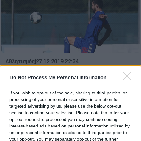
Αθλητισμός
|
27.12.2019 22:34
Τα βρήκαν Aρης και Ολυμπιακός για
αγορά του Ντουρμισάι
Do Not Process My Personal Information
Ο 23χρονος επιθετικός θα συνεχίσει την
If you wish to opt-out of the sale, sharing to third parties, or
καριέρα του στους «κίτρινους»
processing of your personal or sensitive information for
targeted advertising by us, please use the below opt-out
section to confirm your selection. Please note that after your
opt-out request is processed you may continue seeing
interest-based ads based on personal information utilized by
us or personal information disclosed to third parties prior to
your opt-out. You may separately opt-out of the further