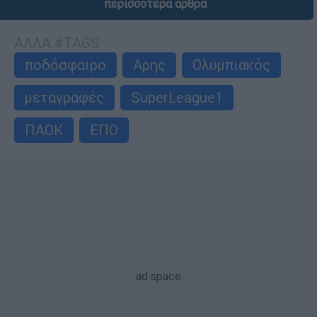
περισσότερα άρθρα
ΑΛΛΑ #TAGS
ποδόσφαιρο
Αρης
Ολυμπιακός
μεταγραφές
SuperLeague1
ΠΑΟΚ
ΕΠΟ