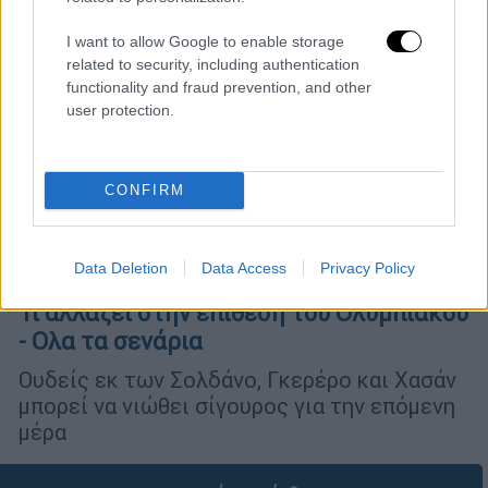
I want to allow Google to enable storage
related to security, including authentication
functionality and fraud prevention, and other
user protection.
CONFIRM
Data Deletion
Data Access
Privacy Policy
Αθλητισμός
|
28.03.2019 08:47
Τι αλλάζει στην επίθεση του Ολυμπιακού
- Ολα τα σενάρια
Ουδείς εκ των Σολδάνο, Γκερέρο και Χασάν
μπορεί να νιώθει σίγουρος για την επόμενη
μέρα