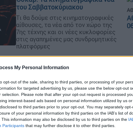
του Σαββατοκύριακου
ΑΘ
Τι θα δούμε στις κινηματογραφικές
Α
αίθουσες, τα νέα από τον χώρο της
0
7ης τέχνης και οι νέες κυκλοφορίες
στις αγαπημένες μας συνδρομητικές
πλατφόρμες
Σινεμά
|
24.11.2022 16:10
ocess My Personal Information
Οι ταινίες της εβδομάδας: Η
εφηβεία του Σπίλμπεργκ, ο
to opt-out of the sale, sharing to third parties, or processing of your per
Πινόκιο και το αντισυμβατικό
formation for targeted advertising by us, please use the below opt-out s
δράμα «Bones and All»
r selection. Please note that after your opt-out request is processed y
eing interest-based ads based on personal information utilized by us or
Ο Στίβεν Σπίλμπεργκ, με το
disclosed to third parties prior to your opt-out. You may separately opt-
πολυαναμενόμενο αυτοβιογραφικό
losure of your personal information by third parties on the IAB’s list of
του δράμα «The Fabelmans» και ο
. This information may also be disclosed by us to third parties on the
IA
«Πινόκιο του Γκιγιέρμο ντελ Τόρο»
Participants
that may further disclose it to other third parties.