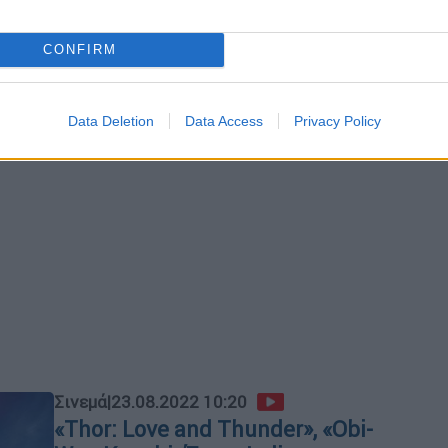
συχνά δίδυμες ταινίες - δύο ταινίες
που όχι μόνο αφορούν το ίδιο θέμα,
CONFIRM
αλλά συχνά κυκλοφορούν περίπου την
ίδια εποχή;
Data Deletion
Data Access
Privacy Policy
Σινεμά
|
23.08.2022 10:20
«Thor: Love and Thunder», «Obi-