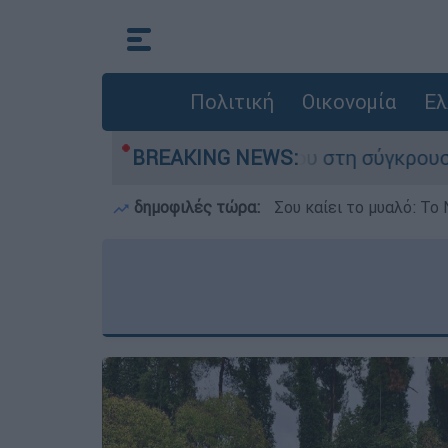
Πολιτική
Οικονομία
Ελ
που έχασε τη ζωή του στη σύγκρουση ελικοπτέρ
BREAKING NEWS:
δημοφιλές τώρα:
Σου καίει το μυαλό: Το 