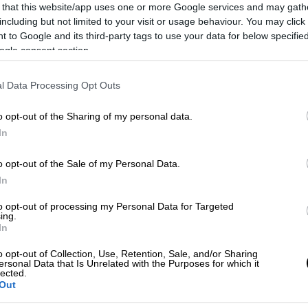
είναι οι μόνοι που ίσως θα μπορούσαν
 that this website/app uses one or more Google services and may gath
ν' αναμετρηθούν με το Παγκόσμιο
including but not limited to your visit or usage behaviour. You may click 
Κύπελλο Ποδοσφαίρου, που
 to Google and its third-party tags to use your data for below specifi
βρίσκεται σε πλήρη εξέλιξη
ogle consent section.
l Data Processing Opt Outs
Σινεμά
|
12.11.2022 10:14
Τα κινηματογραφικά νέα του
o opt-out of the Sharing of my personal data.
Σαββατοκύριακου: To ονειρικό
In
τρέιλερ του «Πινόκιο» και ο
προβληματισμός για το σίκουελ
o opt-out of the Sale of my Personal Data.
του Avatar
In
Τι αναμένεται να δούμε στις
to opt-out of processing my Personal Data for Targeted
ing.
κινηματογραφικές αίθουσες και τα
In
σημαντικότερα νέα για τις παραγωγές
στις δημοφιλέστερες συνδρομητικές
o opt-out of Collection, Use, Retention, Sale, and/or Sharing
ersonal Data that Is Unrelated with the Purposes for which it
πλατφόρμες
lected.
Out