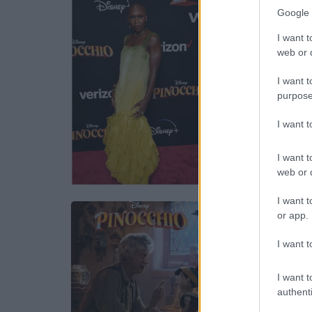
Google 
I want t
web or d
I want t
purpose
I want 
I want t
web or d
I want t
or app.
I want t
I want t
authenti