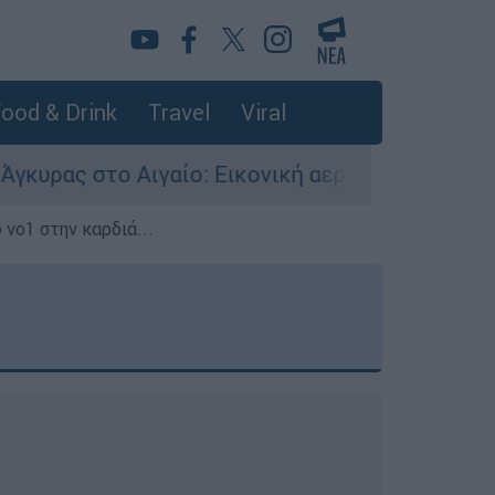
ood & Drink
Travel
Viral
γαίο: Εικονική αερομαχία ανάμεσα σε ελληνικά 
 νο1 στην καρδιά...