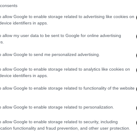
Lifestyle
|
12.09.2022 02:30
consents
Σίνθια Ερίβο: Δηλώνει
o allow Google to enable storage related to advertising like cookies on
ενθουσιασμένη για τη συνεργασία
evice identifiers in apps.
της με την Αριάνα Γκράντε
o allow my user data to be sent to Google for online advertising
Η Σίνθια Ερίβο δανείζει την φωνή της
s.
ως «Γαλάζια Νεράιδα» και ερμηνεύει
το εμβληματικό τραγούδι «When You
to allow Google to send me personalized advertising.
Wish Upon a Star» στην animation
ταινία «Πινόκιο» του Γκιγιέρμο Ντελ
o allow Google to enable storage related to analytics like cookies on
Τόρο
evice identifiers in apps.
o allow Google to enable storage related to functionality of the website
Σινεμά
|
31.08.2022 09:15
Disney και Netflix φτιάχνουν 2
«Πινόκιο»: Πώς οι «δίδυμες
o allow Google to enable storage related to personalization.
ταινίες» αντικατοπτρίζουν μία νέα
o allow Google to enable storage related to security, including
τάση στο Χόλιγουντ
cation functionality and fraud prevention, and other user protection.
Γιατί το Χόλιγουντ κυκλοφορεί τόσο