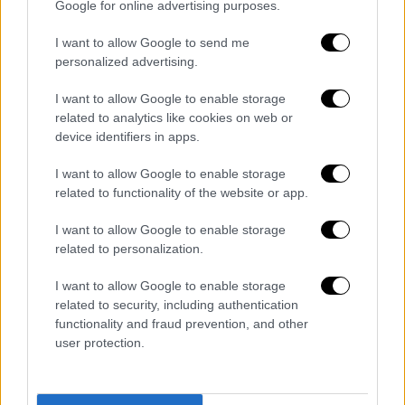
Η όμορφη τραγουδίστρια και ηθοποιός είναι
Google for online advertising purposes.
ξανά ερωτευμένη
I want to allow Google to send me
personalized advertising.
I want to allow Google to enable storage
related to analytics like cookies on web or
device identifiers in apps.
I want to allow Google to enable storage
related to functionality of the website or app.
I want to allow Google to enable storage
related to personalization.
I want to allow Google to enable storage
Lifestyle
|
20.01.2019 22:02
related to security, including authentication
Ο Στέφανος Τσιτσιπάς, οι πλάκες στη
functionality and fraud prevention, and other
user protection.
Σύρο, το bullying και το... vlogging!
Ο 20χρονος τενίστας γράφει ιστορία!