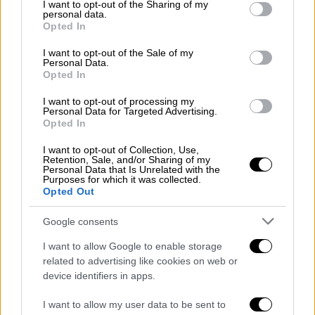
not limited to your visit or usage behaviour. You may click to
I want to opt-out of the Sharing of my
personal data.
Lifestyle
|
21.03.2019 20:53
grant or deny consent to Google and its third-party tags to
Opted In
Ο Γιώργος Καπουτζίδης σε ρόλο αθλητή!
use your data for below specified purposes in below Google
consent section.
(pic)
I want to opt-out of the Sale of my
Personal Data.
Opted In
Η ανάρτηση του ηθοποιού στο Instagram
I want to opt-out of processing my
Personal Data for Targeted Advertising.
Opted In
I want to opt-out of Collection, Use,
Retention, Sale, and/or Sharing of my
Personal Data that Is Unrelated with the
Purposes for which it was collected.
Opted Out
Google consents
I want to allow Google to enable storage
Lifestyle
|
04.02.2019 16:35
related to advertising like cookies on web or
Ο 20χρονος αθλητής που έκλεψε την
device identifiers in apps.
καρδιά της Τραϊάνας Ανανία (pics)
I want to allow my user data to be sent to