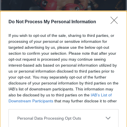
Lifestyle
|
24.05.2019 17:01
Do Not Process My Personal Information
Μιχάλης Ζαμπίδης: «Έχω κάνει πάνω
από 350 ράμματα στο πρόσωπο» (vid)
If you wish to opt-out of the sale, sharing to third parties, or
processing of your personal or sensitive information for
Ο Iron Mike αποκάλυψε, μεταξύ άλλων, πως
targeted advertising by us, please use the below opt-out
για πρώτη φορά ξενύχτησε, όταν ήταν 28
section to confirm your selection. Please note that after your
ετών
opt-out request is processed you may continue seeing
interest-based ads based on personal information utilized by
us or personal information disclosed to third parties prior to
your opt-out. You may separately opt-out of the further
disclosure of your personal information by third parties on the
IAB’s list of downstream participants. This information may
also be disclosed by us to third parties on the
IAB’s List of
Downstream Participants
that may further disclose it to other
third parties.
Please note that this website/app uses one or more Google
Personal Data Processing Opt Outs
services and may gather and store information including but