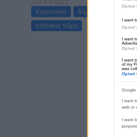
ΑΛΛΑ #TAGS
Opted 
Κορονοϊός
δήμαρχος
ορκωμ
I want t
ειδήσεις τώρα
Opted 
I want 
Advertis
Opted 
I want t
of my P
was col
Opted 
Google 
I want t
web or d
I want t
purpose