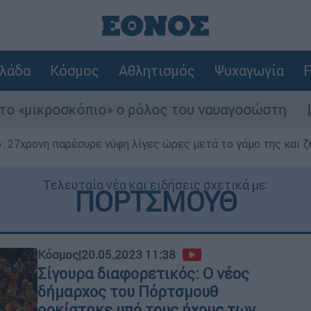
λάδα
Κόσμος
Αθλητισμός
Ψυχαγωγία
F
ικροσκόπιο» ο ρόλος του ναυαγοσώστη
Συν
 27χρονη παρέσυρε νύφη λίγες ώρες μετά το γάμο της και ζη
Τελευταία νέα και ειδήσεις σχετικά με:
ΠΟΡΤΣΜΟΥΘ
Κόσμος
|
20.05.2023 11:38
Σίγουρα διαφορετικός: Ο νέος
δήμαρχος του Πόρτσμουθ
ορκίστηκε υπό τους ήχους των