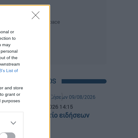
sonal or
ection to
ou may
 personal
out of the
 downstream
B’s List of
POPULAR VIDEOS
er and store
to grant or
ed purposes
σημεριανό...
|
09.08.2026 14:15
εσημεριανό δελτίο ειδήσεων
9/08/2026