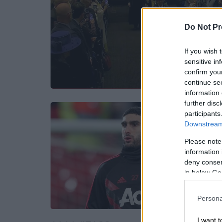
Do Not Pr
If you wish 
sensitive in
confirm you
continue se
information 
further disc
participants
Downstream 
Please note
information 
deny consent
in below Go
Persona
I want t