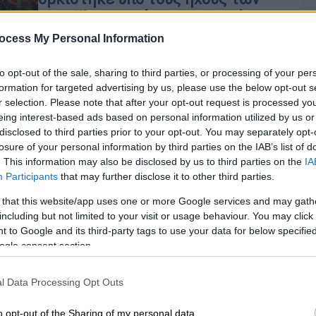
Metallica και μίλησε στη γλώσσα...
Κλίνγκον
ocess My Personal Information
Με μια σειρά πρωτοτυπιών
to opt-out of the sale, sharing to third parties, or processing of your per
πραγματοποιήθηκε η ορκωμοσία του
formation for targeted advertising by us, please use the below opt-out s
νέου δήμαρχου Πόρτσμουθ, Τομ
r selection. Please note that after your opt-out request is processed y
Κόουλ
eing interest-based ads based on personal information utilized by us or
disclosed to third parties prior to your opt-out. You may separately opt-
losure of your personal information by third parties on the IAB’s list of
. This information may also be disclosed by us to third parties on the
IA
Αθλητισμός
|
22.03.2020 15:55
Participants
that may further disclose it to other third parties.
Με κορονοϊό ο Μαρουάν Φελαϊνί -
Θετικοί 4 παίκτες της Πόρτσμουθ
 that this website/app uses one or more Google services and may gath
including but not limited to your visit or usage behaviour. You may click 
Ο Βέλγος άσος επέστρεψε στην Κίνα
 to Google and its third-party tags to use your data for below specifi
για να αρχίσει προπονήσεις με την
Με
ogle consent section.
ομάδα του αλλά βρέθηκε θετικός και
Μ
τέθηκε σε καραντίνα
0
l Data Processing Opt Outs
o opt-out of the Sharing of my personal data.