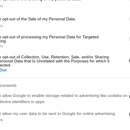
In
οσία
Μαρουάν Φελαϊνί
Με
o opt-out of the Sale of my Personal Data.
Μ
In
0
to opt-out of processing my Personal Data for Targeted
ing.
In
Κε
o opt-out of Collection, Use, Retention, Sale, and/or Sharing
ersonal Data that Is Unrelated with the Purposes for which it
Κ
lected.
0
Out
consents
o allow Google to enable storage related to advertising like cookies on
evice identifiers in apps.
ΑΠ
Ε
o allow my user data to be sent to Google for online advertising
τ
s.